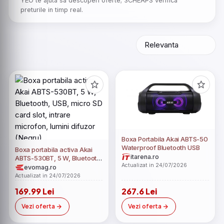
YEO te ajuta sa descoperi oferte; 3CHEAPS verifica
preturile in timp real.
Boxa Portabila Akai ABTS-50
Waterproof Bluetooth USB
Boxa portabila activa Akai
itarena.ro
ABTS-530BT, 5 W, Bluetooth,
Actualizat in 24/07/2026
USB, micro SD card slot,
evomag.ro
intrare microfon, lumini
Actualizat in 24/07/2026
difuzor (Negru)
169.99 Lei
267.6 Lei
Vezi oferta
Vezi oferta