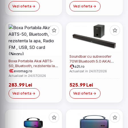
Vezi oferta
Vezi oferta
Soundbar cu subwoofer
Boxa Portabila Akai ABTS-
70W Bluetooth 5.0 AKAI
50, Bluetooth, rezistenta la
ASB-6WSW
a2t.ro
apa, Radio FM , USB, SD card
evomag.ro
Actualizat in 24/07/2026
(Negru)
Actualizat in 24/07/2026
283.99 Lei
525.99 Lei
Vezi oferta
Vezi oferta