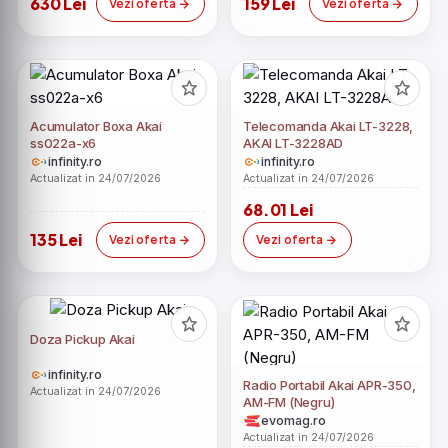
630 Lei
159 Lei
Vezi oferta
Vezi oferta
Acumulator Boxa Akai
Telecomanda Akai LT-3228,
ss022a-x6
AKAI LT-3228AD
infinity.ro
infinity.ro
Actualizat in 24/07/2026
Actualizat in 24/07/2026
68.01 Lei
135 Lei
Vezi oferta
Vezi oferta
Doza Pickup Akai
infinity.ro
Radio Portabil Akai APR-350,
Actualizat in 24/07/2026
AM-FM (Negru)
evomag.ro
Actualizat in 24/07/2026