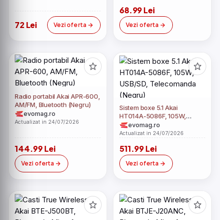
68.99 Lei
72 Lei
Vezi oferta
Vezi oferta
Radio portabil Akai APR-600,
AM/FM, Bluetooth (Negru)
Sistem boxe 5.1 Akai
evomag.ro
HT014A-5086F, 105W,
Actualizat in 24/07/2026
USB/SD, Telecomanda
evomag.ro
(Negru)
Actualizat in 24/07/2026
144.99 Lei
511.99 Lei
Vezi oferta
Vezi oferta