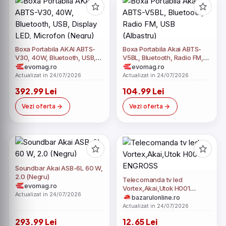
Boxa Portabila AKAI ABTS-
Boxa Portabila Akai ABTS-
V30, 40W, Bluetooth, USB,
V5BL, Bluetooth, Radio FM,
Display LED, Microfon
USB (Albastru)
evomag.ro
evomag.ro
(Negru)
Actualizat in 24/07/2026
Actualizat in 24/07/2026
392.99 Lei
104.99 Lei
Vezi oferta
Vezi oferta
Soundbar Akai ASB-6L 60 W,
2.0 (Negru)
Telecomanda tv led
evomag.ro
Vortex,Akai,Utok H001
Actualizat in 24/07/2026
ENGROSS
bazarulonline.ro
Actualizat in 24/07/2026
293.99 Lei
12.65 Lei