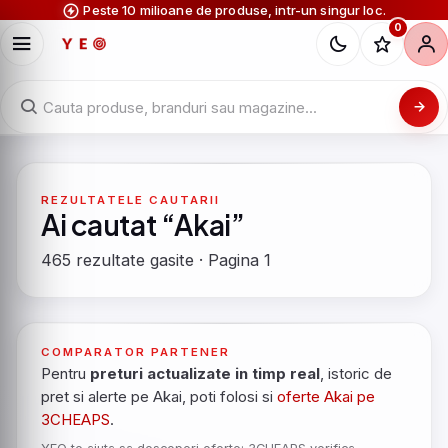
Peste 10 milioane de produse, intr-un singur loc.
0
REZULTATELE CAUTARII
Ai cautat “Akai”
465 rezultate gasite · Pagina 1
COMPARATOR PARTENER
Pentru
preturi actualizate in timp real
, istoric de
pret si alerte pe Akai, poti folosi si
oferte Akai pe
3CHEAPS
.