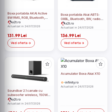
Boxa portabila AKAI Active
Boxa portabila Akai ABTS-
8W RMS, RGB, Bluetooth,
08BL, Bluetooth, 8W, radio
USB, FM, ABTS-08 BK
a2t.ro
FM, lumini RGB
a2t.ro
Actualizat in 24/07/2026
Actualizat in 24/07/2026
131.99 Lei
136.99 Lei
Vezi oferta
Vezi oferta
Acumulator Boxa Akai X10
infinity.ro
Actualizat in 24/07/2026
Soundbar 2.1 canale cu
subwoofer wireless, 150W
RMS, Bluetooth 5.3, HDMI
a2t.ro
ARC, USB, 4 ohm, display
Actualizat in 24/07/2026
LED, telecomanda, Akai ASB-
8WSW