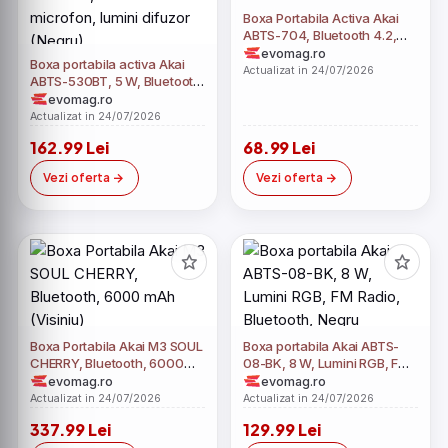
Boxa Portabila Activa Akai
ABTS-704, Bluetooth 4.2,
Radio FM (Negru)
evomag.ro
Boxa portabila activa Akai
Actualizat in 24/07/2026
ABTS-530BT, 5 W, Bluetooth,
USB, micro SD card slot,
evomag.ro
intrare microfon, lumini
Actualizat in 24/07/2026
difuzor (Negru)
162.99 Lei
68.99 Lei
Vezi oferta
Vezi oferta
Boxa Portabila Akai M3 SOUL
Boxa portabila Akai ABTS-
CHERRY, Bluetooth, 6000
08-BK, 8 W, Lumini RGB, FM
mAh (Visiniu)
Radio, Bluetooth, Negru
evomag.ro
evomag.ro
Actualizat in 24/07/2026
Actualizat in 24/07/2026
337.99 Lei
129.99 Lei