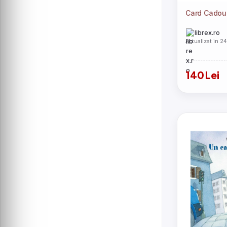
Legami
Prada
Card Cadou 
Accentra
Issey Miyake
Peggy Sage
librex.ro
CraftMystic
Actualizat in 2
LaQ
The Art File
Schmidt
Loreal Paris
Oriflame
140 Lei
Calvin Klein
Elizabeth Arden
Shiseido
David Beckham
Disney
Nuxe
PUPA Milano
Suavinex
Carguard
Chloé
Cuba
Kiehl\'s
Valenti