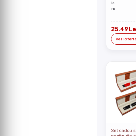
25.49 Le
Vezi ofert
Set cadou st
penita din o