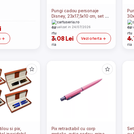
Pungi cadou personaje
Pun
Disney, 23x17,5x10 cm, set 6
30x
bucati
man
cartuseria.ro
i
Actualizat in 24/07/2026
Actu
3.08 Lei
4.
a
Vezi oferta
ilou si pix,
Pix retractabil cu corp
Set
tel inoxidabil,
metalic, cutie cadou, mina
cu 