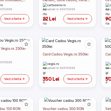
ecologica maro
albastra, roz
eco
.ro
cartuseria.ro
Bi
4/07/2026
Actualizat in 24/07/2026
Actu
i
22 Lei
90
Vezi oferta
Vezi oferta
Vegis.ro 250lei
Card Cadou Vegis.ro 350lei
Car
4/07/2026
vegis.ro
Actualizat in 24/07/2026
Actu
350 Lei
50
Vezi oferta
Vezi oferta
dou 100 RON
Voucher cadou 300 RON
Set