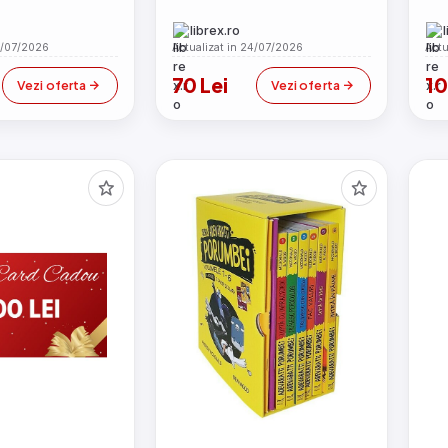
librex.ro
4/07/2026
Actualizat in 24/07/2026
Actu
70 Lei
10
Vezi oferta
Vezi oferta