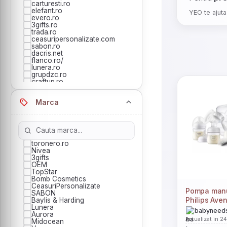
carturesti.ro
elefant.ro
YEO te ajuta
evero.ro
3gifts.ro
trada.ro
ceasuripersonalizate.com
sabon.ro
dacris.net
flanco.ro/
lunera.ro
grupdzc.ro
craftup.ro
afo.ro
minuneanaturii.ro/
Marca
nichiduta.ro
ivistyle.com
melimeloparis.ro
twindeco.ro/
equivalenza.ro
fashionforyou.ro
toronero.ro
ookee.ro
Nivea
kitunghii.ro
3gifts
librariadelfin.ro
OEM
scentoparfum.ro
TopStar
pfarma.ro
Bomb Cosmetics
pensulemachiaj.ro
CeasuriPersonalizate
magazintraditional.ro
Pompa manu
SABON
cupio.ro/
Philips Aven
Baylis & Harding
atelierulfamiliei.ro
Lunera
biberoane an
dactylion.ro
babyneeds
Aurora
zaire.ro
Response, s
Actualizat in 2
Midocean
inovius.ro/