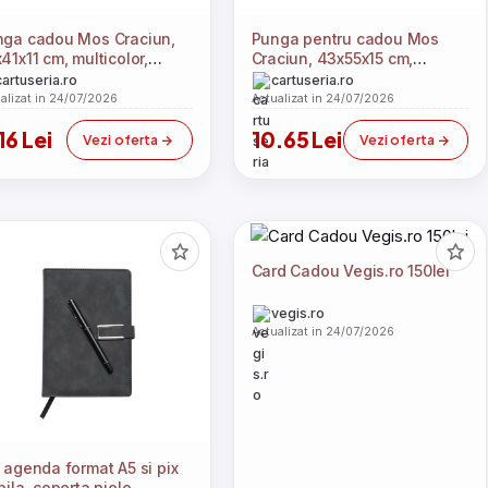
ga cadou Mos Craciun,
Punga pentru cadou Mos
41x11 cm, multicolor,
Craciun, 43x55x15 cm,
er snur textil
imprimeu divers, maner
cartuseria.ro
cartuseria.ro
panglica
alizat in 24/07/2026
Actualizat in 24/07/2026
16 Lei
10.65 Lei
Vezi oferta
Vezi oferta
Card Cadou Vegis.ro 150lei
vegis.ro
Actualizat in 24/07/2026
 agenda format A5 si pix
bila, coperta piele