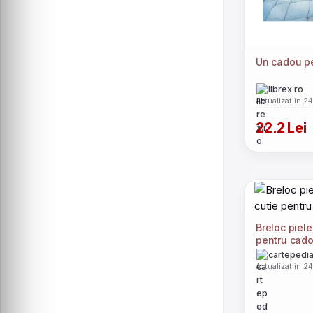
Un cadou p
librex.ro
Actualizat in 2
22.2 Lei
Breloc piele
pentru cado
cartepedia
Actualizat in 2