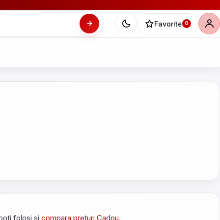
Favorite
0
poti folosi si
compara preturi Cadou
.