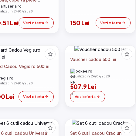
logica, cutie cadou,
cartuseria.ro
roCO
alizat in 24/07/2026
.51 Lei
150 Lei
Vezi oferta
Vezi oferta
Voucher cadou 500 lei
d Cadou Vegis.ro 500lei
ookee.ro
Actualizat in 24/07/2026
vegis.ro
alizat in 24/07/2026
507.9 Lei
0 Lei
Vezi oferta
Vezi oferta
 6 cutii cadou Universal
Set 6 cutii cadou Craciun