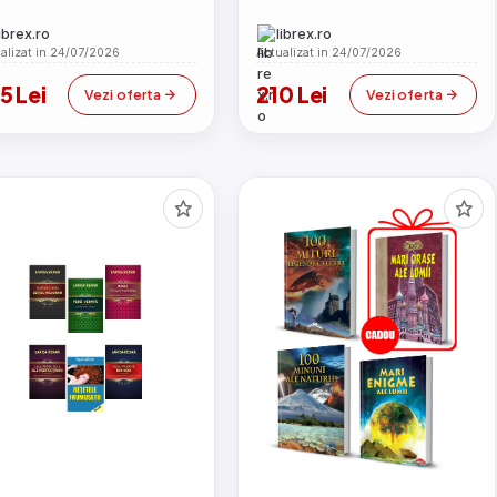
librex.ro
librex.ro
alizat in 24/07/2026
Actualizat in 24/07/2026
5 Lei
210 Lei
Vezi oferta
Vezi oferta