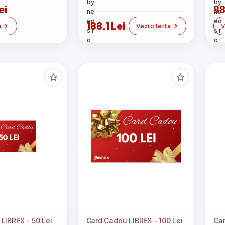
 microunde, Fara
3 luni, Beige
ei
88
, Alb
188.1 Lei
a
Vezi oferta
V
LIBREX - 50 Lei
Card Cadou LIBREX - 100 Lei
Car