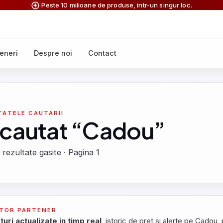
Peste 10 milioane de produse, intr-un singur loc.
eneri
Despre noi
Contact
TATELE CAUTARII
 cautat “Cadou”
 rezultate gasite · Pagina 1
TOR PARTENER
turi actualizate in timp real
, istoric de pret si alerte pe Cadou, 