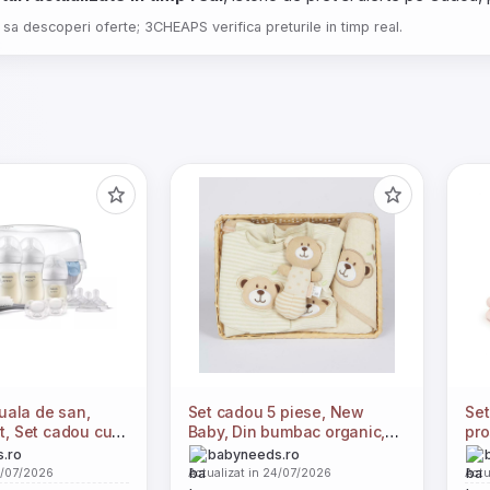
 sa descoperi oferte; 3CHEAPS verifica preturile in timp real.
ala de san,
Set cadou 5 piese, New
Set
t, Set cadou cu
Baby, Din bumbac organic,
pro
ticolici Natural
salopeta, baveta, paturica
car
.ro
babyneeds.ro
uzete si
cu gluga, jucarie, Marime 0 -
4/07/2026
Actualizat in 24/07/2026
Actu