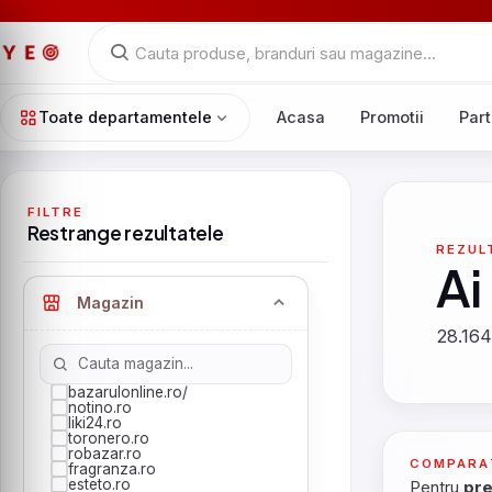
Toate departamentele
Acasa
Promotii
Part
FILTRE
Restrange rezultatele
REZUL
Ai
Magazin
28.164
bazarulonline.ro/
notino.ro
liki24.ro
toronero.ro
robazar.ro
COMPARA
fragranza.ro
esteto.ro
Pentru
pre