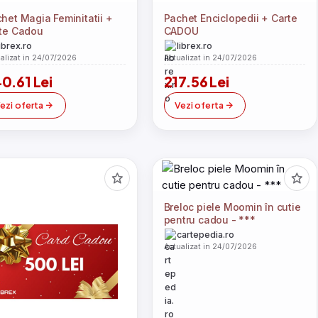
het Magia Feminitatii +
Pachet Enciclopedii + Carte
te Cadou
CADOU
librex.ro
librex.ro
alizat in 24/07/2026
Actualizat in 24/07/2026
0.61 Lei
217.56 Lei
ezi oferta
Vezi oferta
Breloc piele Moomin în cutie
pentru cadou - ***
cartepedia.ro
Actualizat in 24/07/2026