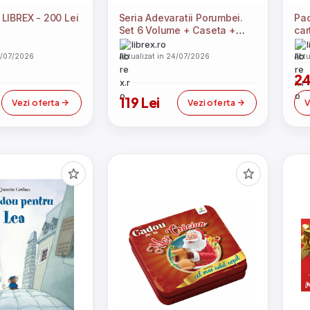
LIBREX - 200 Lei
Seria Adevaratii Porumbei.
Pac
Set 6 Volume + Caseta +
car
Cadou 2 Caiete scolare
librex.ro
4/07/2026
Actualizat in 24/07/2026
Actu
24
119 Lei
Vezi oferta
Vezi oferta
V