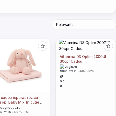
Vitamina D3 Optim 2000UI
30cpr Cadou
vegis.ro
Actualizat in 24/07/2026
 cadou iepuras roz cu
sop, Baby Mix, In cutie de
ton, Pink
babyneeds.ro
alizat in 24/07/2026