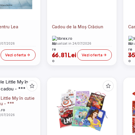
entru Lea
Cadou de la Moș Crăciun
Car
librex.ro
4/07/2026
Actualizat in 24/07/2026
Actu
66.81 Lei
35
Vezi oferta
Vezi oferta
 Little My în cutie
u - ***
.ro
4/07/2026