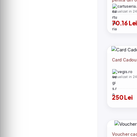
etui piele 
cartuseria
Actualizat in 2
70.16 Le
Card Cadou 
vegis.ro
Actualizat in 2
250 Lei
Voucher ca