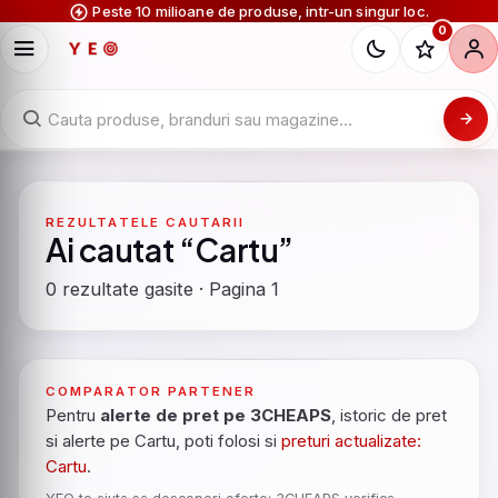
Peste 10 milioane de produse, intr-un singur loc.
0
REZULTATELE CAUTARII
Ai cautat “Cartu”
0 rezultate gasite · Pagina 1
COMPARATOR PARTENER
Pentru
alerte de pret pe 3CHEAPS
, istoric de pret
si alerte pe Cartu, poti folosi si
preturi actualizate:
Cartu
.