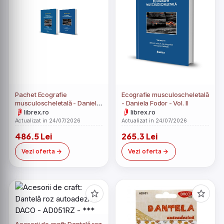
Pachet Ecografie
Ecografie musculoscheletală
musculoscheletală - Daniela
- Daniela Fodor - Vol. II
Fodor - Vol. I + Vol. II
librex.ro
librex.ro
Actualizat in 24/07/2026
Actualizat in 24/07/2026
486.5 Lei
265.3 Lei
Vezi oferta
Vezi oferta
Acesorii de craft: Dantelă roz