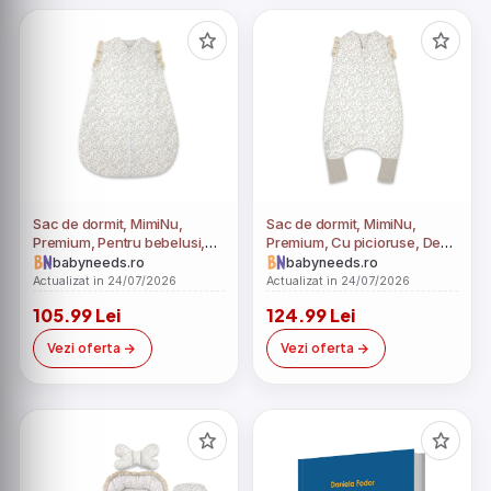
Sac de dormit, MimiNu,
Sac de dormit, MimiNu,
Premium, Pentru bebelusi,
Premium, Cu picioruse, De
De iarna, Din bumbac
iarna, Din bumbac certificat
babyneeds.ro
babyneeds.ro
certificat Oeko Tex Standard
Oeko Tex Standard 100, Cu
Actualizat in 24/07/2026
Actualizat in 24/07/2026
100, Cu dantela si volan, 70
dantela si volan, 90 cm, S,
105.99 Lei
124.99 Lei
cm, 2.5 Tog, Meadow
Meadow
Vezi oferta
Vezi oferta