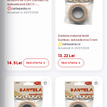
autoadezivă DACO -
AD051RZ - ***
cartepedia.ro
Actualizat in 24/07/2026
Dantela material textil
bumbac autoadeziva Crem
cartuseria.ro
Actualizat in 24/07/2026
13.22 Lei
14.5 Lei
Vezi oferta
Vezi oferta