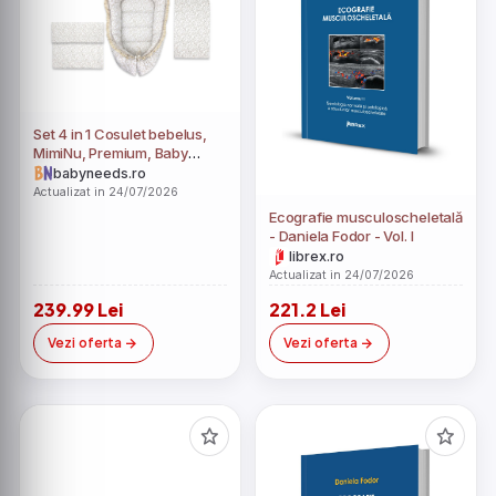
Set 4 in 1 Cosulet bebelus,
MimiNu, Premium, Baby
Cocoon 75x55 cm, Cu
babyneeds.ro
volanase si dantela, Din
Actualizat in 24/07/2026
bumbac certificat Oeko Tex
Ecografie musculoscheletală
Standard 100, Cu paturica,
- Daniela Fodor - Vol. I
Salteluta si perna fluture,
librex.ro
Meadow
Actualizat in 24/07/2026
239.99 Lei
221.2 Lei
Vezi oferta
Vezi oferta