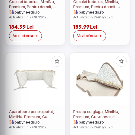
Cosulet bebelus, MimiNu,
Cosulet bebelus, MimiNu,
Premium, Pentru dormit,
Premium, Pentru dormit,
Baby Nest 55 x 75 cm, Cu
Baby Nest 55 x 75 cm, Cu
babyneeds.ro
babyneeds.ro
Volanase si dantela, Husa
Volanase si dantela, Husa
Actualizat in 24/07/2026
Actualizat in 24/07/2026
100% bumbac, Din bumbac
100% bumbac, Din bumbac
184.99 Lei
183.99 Lei
certificat Oeko Tex Standard
certificat Oeko Tex Standard
100, Mocha
100, Grey
Vezi oferta
Vezi oferta
Aparatoare pentru patut,
Prosop cu gluga, MimiNu,
MimiNu, Premium, Cu
Premium, Cu volanas si
volanase si dantela, Din
dantela, Dimensiune
babyneeds.ro
babyneeds.ro
bumbac certificat Oeko Tex
100x100 cm, Din bumbac si
Actualizat in 24/07/2026
Actualizat in 24/07/2026
Standard 100, 180x30 cm,
bambus, Materiale