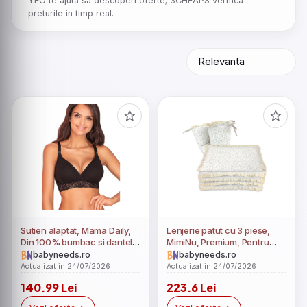
YEO te ajuta sa descoperi oferte; 3CHEAPS verifica
preturile in timp real.
Sutien alaptat, Mama Daily,
Lenjerie patut cu 3 piese,
Din 100% bumbac si dantela,
MimiNu, Premium, Pentru
Masura 85C, Black
patut 120x60 cm, Cu
babyneeds.ro
babyneeds.ro
protectie laterala, Din
Actualizat in 24/07/2026
Actualizat in 24/07/2026
bumbac certificat Oeko Tex
140.99 Lei
223.6 Lei
Standard 100, Cu dantela si
volan, Meadow