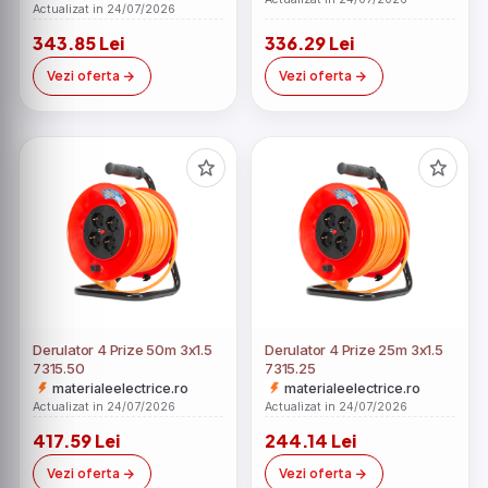
aspirare uscata, capacitate
Actualizat in 24/07/2026
2.5 litri, filtru HEPA, control
343.85 Lei
336.29 Lei
viteza, derulator automat
cablu, Auriu-Negru Engros
Vezi oferta
Vezi oferta
Derulator 4 Prize 50m 3x1.5
Derulator 4 Prize 25m 3x1.5
7315.50
7315.25
materialeelectrice.ro
materialeelectrice.ro
Actualizat in 24/07/2026
Actualizat in 24/07/2026
417.59 Lei
244.14 Lei
Vezi oferta
Vezi oferta