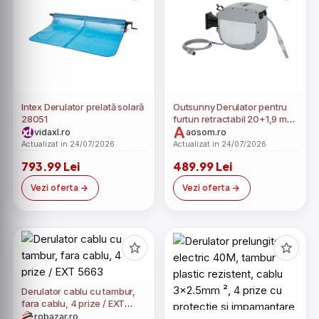
Intex Derulator prelată solară
Outsunny Derulator pentru
28051
furtun retractabil 20+1,9 m
cu duză 2 moduri blocare
vidaxl.ro
aosom.ro
automată și retragere
Actualizat in 24/07/2026
Actualizat in 24/07/2026
controlată suport gri | Aosom
793.99 Lei
489.99 Lei
Romania
Vezi oferta
Vezi oferta
Derulator cablu cu tambur,
fara cablu, 4 prize / EXT
5663
robazar.ro