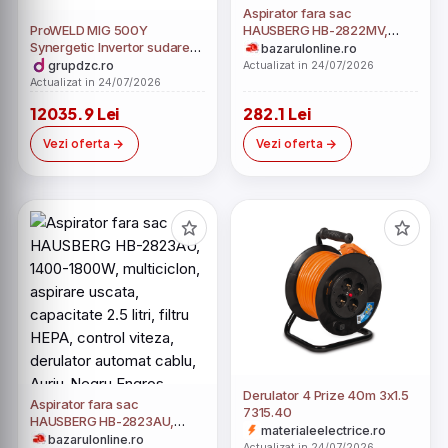
Aspirator fara sac
ProWELD MIG 500Y
HAUSBERG HB-2822MV,
Synergetic Invertor sudare
1200-1600W, multiciclon,
bazarulonline.ro
profesional MIG/MAG, MMA,
aspirare uscata, capacitate
grupdzc.ro
Actualizat in 24/07/2026
Lift TIG + derulator detasabil
2 litri, filtru HEPA, control
Actualizat in 24/07/2026
viteza, derulator automat
12035.9 Lei
282.1 Lei
cablu, Mov-Negru Engros
Vezi oferta
Vezi oferta
Derulator 4 Prize 40m 3x1.5
Aspirator fara sac
7315.40
HAUSBERG HB-2823AU,
materialeelectrice.ro
1400-1800W, multiciclon,
bazarulonline.ro
Actualizat in 24/07/2026