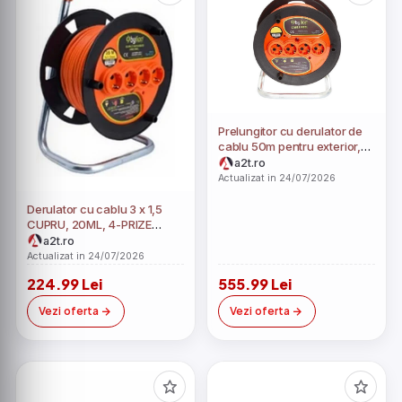
Prelungitor cu derulator de
cablu 50m pentru exterior,
conductor din curpu, IP20, 4
a2t.ro
prize schuko, Siguranta
Actualizat in 24/07/2026
Termica, FS-MK5025
Derulator cu cablu 3 x 1,5
CUPRU, 20ML, 4-PRIZE
SCHUKO cu siguranta
a2t.ro
termica, FS-MK2015
Actualizat in 24/07/2026
224.99 Lei
555.99 Lei
Vezi oferta
Vezi oferta