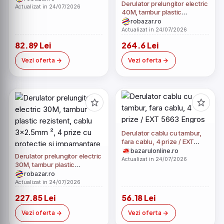
Derulator prelungitor electric
Actualizat in 24/07/2026
40M, tambur plastic
rezistent, cablu 3x2.5mm ²,
robazar.ro
4 prize cu protectie si
Actualizat in 24/07/2026
impamantare
82.89 Lei
264.6 Lei
Vezi oferta
Vezi oferta
Derulator cablu cu tambur,
fara cablu, 4 prize / EXT
5663 Engros
bazarulonline.ro
Derulator prelungitor electric
Actualizat in 24/07/2026
30M, tambur plastic
rezistent, cablu 3x2.5mm ²,
robazar.ro
4 prize cu protectie si
Actualizat in 24/07/2026
impamantare
227.85 Lei
56.18 Lei
Vezi oferta
Vezi oferta