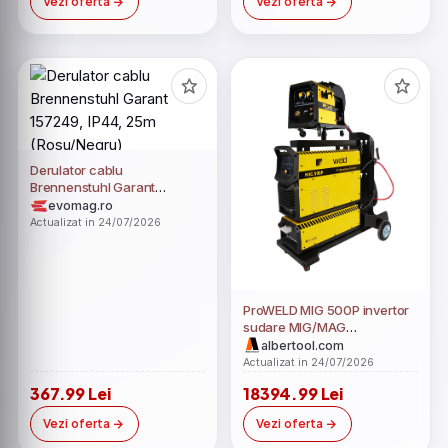
Vezi oferta
Vezi oferta
Derulator cablu
Brennenstuhl Garant
157249, IP44, 25m
evomag.ro
(Rosu/Negru)
Actualizat in 24/07/2026
ProWELD MIG 500P invertor
sudare MIG/MAG
profesional, racire cu lichid,
albertool.com
derulator detasabil, sudura
Actualizat in 24/07/2026
aluminiu
367.99 Lei
18394.99 Lei
Vezi oferta
Vezi oferta