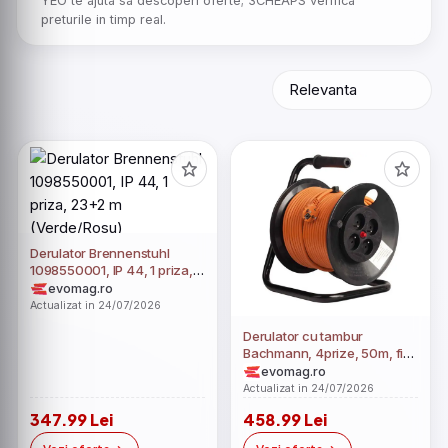
YEO te ajuta sa descoperi oferte; 3CHEAPS verifica
preturile in timp real.
Derulator Brennenstuhl
1098550001, IP 44, 1 priza,
23+2 m (Verde/Rosu)
evomag.ro
Actualizat in 24/07/2026
Derulator cu tambur
Bachmann, 4prize, 50m, fisa
Schuko dreapta, protectii:
evomag.ro
suprasarcina, contact,
Actualizat in 24/07/2026
termica (Portocaliu)
347.99 Lei
458.99 Lei