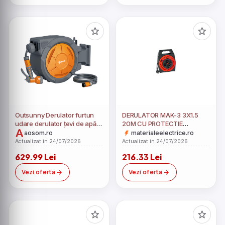
Outsunny Derulator furtun
DERULATOR MAK-3 3X1.5
udare derulator țevi de apă
20M CU PROTECTIE
30+2 m suport perete +
TERMICA
aosom.ro
materialeelectrice.ro
mâner pivotant la 180° 59 x
Actualizat in 24/07/2026
Actualizat in 24/07/2026
23 x 42 cm gri | Aosom
629.99 Lei
216.33 Lei
Romania
Vezi oferta
Vezi oferta