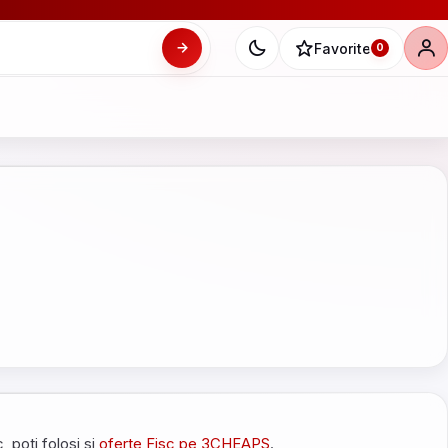
Favorite
0
c, poti folosi si
oferte Fisc pe 3CHEAPS
.