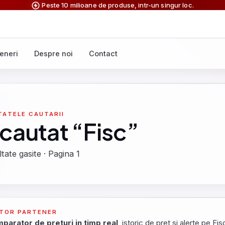
Peste 10 milioane de produse, intr-un singur loc.
eneri
Despre noi
Contact
TATELE CAUTARII
 cautat “Fisc”
tate gasite · Pagina 1
TOR PARTENER
parator de preturi in timp real
, istoric de pret si alerte pe Fis