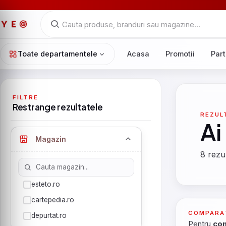
Toate departamentele
Acasa
Promotii
Part
FILTRE
Restrange rezultatele
REZUL
Ai
Magazin
8 rezul
esteto.ro
cartepedia.ro
COMPARA
depurtat.ro
Pentru
com