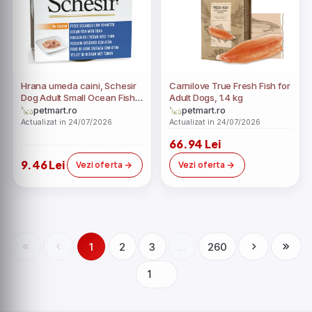
Hrana umeda caini, Schesir
Carnilove True Fresh Fish for
Dog Adult Small Ocean Fish
Adult Dogs, 1.4 kg
with Tuna in Sauce, 85 g
petmart.ro
petmart.ro
Actualizat in 24/07/2026
Actualizat in 24/07/2026
66.94 Lei
9.46 Lei
Vezi oferta
Vezi oferta
1
2
3
...
260