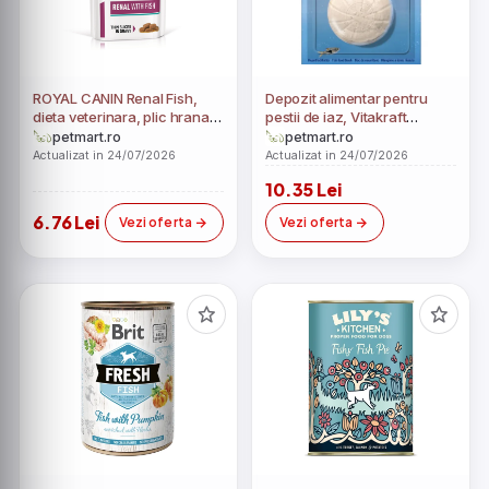
ROYAL CANIN Renal Fish,
Depozit alimentar pentru
dieta veterinara, plic hrana
pestii de iaz, Vitakraft
umeda pisici, sistem renal,
Holiday Fish Food, 25 g
petmart.ro
petmart.ro
85 g
Actualizat in 24/07/2026
Actualizat in 24/07/2026
10.35 Lei
6.76 Lei
Vezi oferta
Vezi oferta