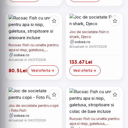
Joc de societate Fish n
shark, Djeco
ookee.ro
Rucsac Fish cu unelte pentru
Actualizat in 24/07/2026
apa si nisp, galetusa,
stropitoare si aripioare
ookee.ro
incluse
Actualizat in 24/07/2026
133.67 Lei
80.5 Lei
Vezi oferta
Vezi oferta
Joc de societate pentru copii
- Foto Fish
ookee.ro
Rucsac Fish cu unelte pentru
Actualizat in 24/07/2026
apa si nisp, galetusa,