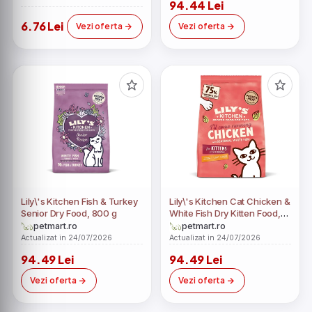
94.44 Lei
6.76 Lei
Vezi oferta
Vezi oferta
Lily\'s Kitchen Fish & Turkey
Lily\'s Kitchen Cat Chicken &
Senior Dry Food, 800 g
White Fish Dry Kitten Food,
800 g
petmart.ro
petmart.ro
Actualizat in 24/07/2026
Actualizat in 24/07/2026
94.49 Lei
94.49 Lei
Vezi oferta
Vezi oferta