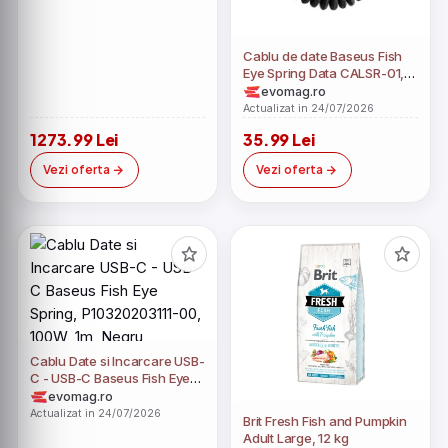
Cablu de date Baseus Fish
Eye Spring Data CALSR-01,
Lightning, 2A, 1 m (Negru)
evomag.ro
Actualizat in 24/07/2026
1273.99 Lei
35.99 Lei
Vezi oferta
Vezi oferta
Cablu Date si Incarcare USB-
C - USB-C Baseus Fish Eye
Spring, P10320203111-00,
evomag.ro
100W, 1m, Negru
Actualizat in 24/07/2026
Brit Fresh Fish and Pumpkin
Adult Large, 12 kg