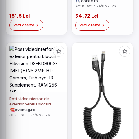
stropitoare si colac de baie
ookee.ro
incluse
Actualizat in 24/07/2026
151.5 Lei
94.72 Lei
Vezi oferta
Vezi oferta
Post videointerfon de
exterior pentru blocuri
Hikvision DS-KD8003-IME1
evomag.ro
(B)NS 2MP HD Camera, Fish
Actualizat in 24/07/2026
eye, IR Supplement, RAM 256
MB