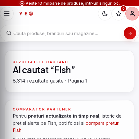
Peste 10 milioane de produse, intr-un singur loc.
0
REZULTATELE CAUTARII
Ai cautat “Fish”
8.314 rezultate gasite · Pagina 1
COMPARATOR PARTENER
Pentru
preturi actualizate in timp real
, istoric de
pret si alerte pe Fish, poti folosi si
compara preturi
Fish
.