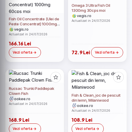
Omega 3 Ultra Fish Oil
1300mg 30cps moi
vegis.ro
Fish Oil Concentrate (Ulei de
Actualizat in 24/07/2026
Peste Concentrat) 1000mg
60cps moi
vegis.ro
Actualizat in 24/07/2026
166.16 Lei
72.9 Lei
Vezi oferta
Vezi oferta
Rucsac Trunki Paddlepak
Clown Fish
Fish & Clean, joc de pescuit
ookee.ro
din lemn, Milaniwood
Actualizat in 24/07/2026
ookee.ro
Actualizat in 24/07/2026
168.9 Lei
108.9 Lei
Vezi oferta
Vezi oferta