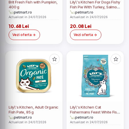
Brit Fresh Fish with Pumpkin,
Lily\'s Kitchen For Dogs Fishy
400 g
Fish Pie With Turkey, Salmon
& Potatoes, 400 g
petmart.ro
petmart.ro
Actualizat in 24/07/2026
Actualizat in 24/07/2026
10.68 Lei
20.08 Lei
Vezi oferta
Vezi oferta
Lily\'s Kitchen, Adult Organic
Lily\'s Kitchen Cat
Fish Pate, 85 g
Fishermans Feast White Fish
With Salmon Dry Food, 800 g
petmart.ro
petmart.ro
Actualizat in 24/07/2026
Actualizat in 24/07/2026