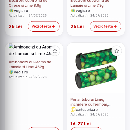
Electroliti cu Aroma de
Electroliti cu Aroma de
Cirese si Lime 8.6g
Lamaie si Lime 7.3g
vegis.ro
vegis.ro
Actualizat in 24/07/2026
Actualizat in 24/07/2026
25 Lei
25 Lei
Vezi oferta
Vezi oferta
Aminoacizi cu Aroma de
Lamaie si Lime 462g
vegis.ro
Actualizat in 24/07/2026
Penar tubular Lime,
inchidere cu fermoar,
interior captusit, 21.5x7.3 cm
cartuseria.ro
Actualizat in 24/07/2026
16.27 Lei