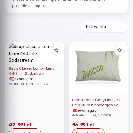
YEO te ajuta sa descoperi oferte; 3CHEAPS verifica
preturile in timp real.
Sirop Classic Lemon Lime
440 ml - Sodastream
evomag.ro
Actualizat in 24/07/2026
Perna Lorelli Cosy Lime, cu
umplutura hipoalergenica
evomag.ro
Actualizat in 24/07/2026
42.99 Lei
56.99 Lei