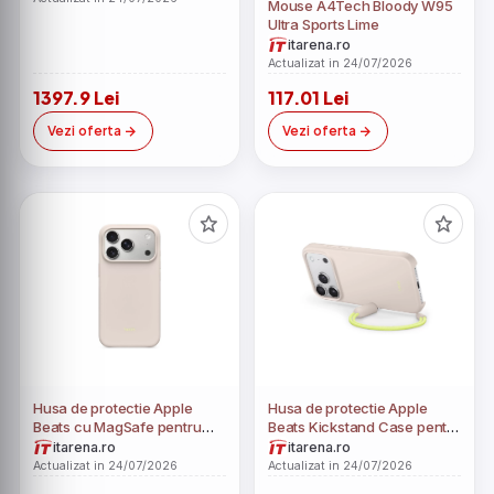
Mouse A4Tech Bloody W95
Ultra Sports Lime
itarena.ro
Actualizat in 24/07/2026
1397.9 Lei
117.01 Lei
Vezi oferta
Vezi oferta
Husa de protectie Apple
Husa de protectie Apple
Beats cu MagSafe pentru
Beats Kickstand Case pentru
iPhone 17 Pro Lime Stone
iPhone 17 Pro cu suport
itarena.ro
itarena.ro
MagSafe și control al
Actualizat in 24/07/2026
Actualizat in 24/07/2026
camerei Lime Stone