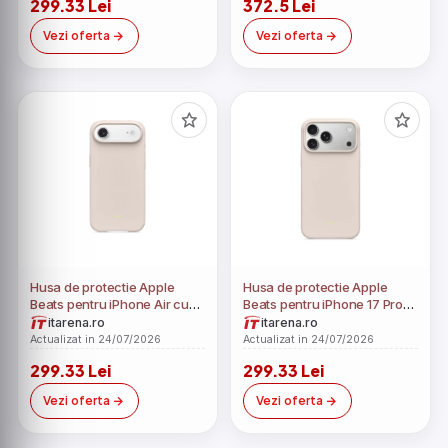
299.33 Lei
372.5 Lei
Vezi oferta
Vezi oferta
Husa de protectie Apple
Husa de protectie Apple
Beats pentru iPhone Air cu
Beats pentru iPhone 17 Pro
MagSafe și control al
Max cu MagSafe și control al
itarena.ro
itarena.ro
camerei Lime Stone
camerei Lime Stone
Actualizat in 24/07/2026
Actualizat in 24/07/2026
299.33 Lei
299.33 Lei
Vezi oferta
Vezi oferta