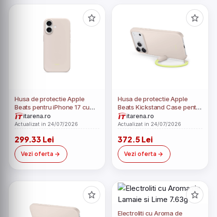
Husa de protectie Apple
Husa de protectie Apple
Beats pentru iPhone 17 cu
Beats Kickstand Case pentru
MagSafe și control al
iPhone 17 Pro Max cu suport
itarena.ro
itarena.ro
camerei Lime Stone
MagSafe și control al
Actualizat in 24/07/2026
Actualizat in 24/07/2026
camerei Lime Stone
299.33 Lei
372.5 Lei
Vezi oferta
Vezi oferta
Electroliti cu Aroma de