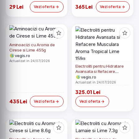
29 Lei
365 Lei
Vezi oferta
Vezi oferta
Aminoacizi cu Aroma de
Cirese si Lime 455g
vegis.ro
Actualizat in 24/07/2026
Electroliti pentru Hidratare
Avansata si Refacere
Musculara Aroma Tropical
vegis.ro
Lime 159g
Actualizat in 24/07/2026
325.01 Lei
435 Lei
Vezi oferta
Vezi oferta