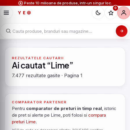
Peste 10 milioane de produse, intr-un singur loc.
0
REZULTATELE CAUTARII
Ai cautat “Lime”
7.477 rezultate gasite · Pagina 1
COMPARATOR PARTENER
Pentru
comparator de preturi in timp real
, istoric
de pret si alerte pe Lime, poti folosi si
compara
preturi Lime
.