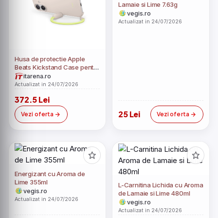
Lamaie si Lime 7.63g
vegis.ro
Actualizat in 24/07/2026
Husa de protectie Apple
Beats Kickstand Case pentru
iPhone 17 cu suport MagSafe
itarena.ro
și control al camerei Lime
Actualizat in 24/07/2026
Stone
372.5 Lei
25 Lei
Vezi oferta
Vezi oferta
Energizant cu Aroma de
Lime 355ml
L-Carnitina Lichida cu Aroma
vegis.ro
de Lamaie si Lime 480ml
Actualizat in 24/07/2026
vegis.ro
Actualizat in 24/07/2026