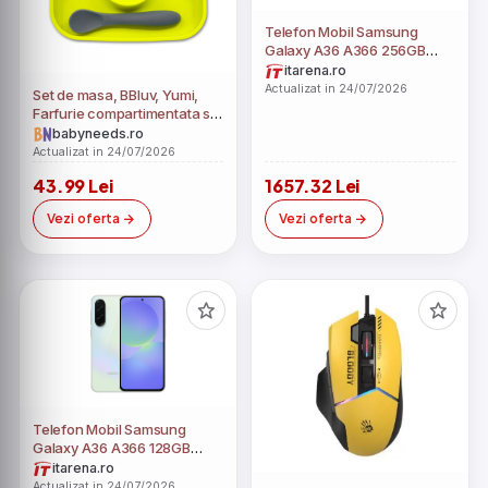
Telefon Mobil Samsung
Galaxy A36 A366 256GB
Flash 8GB RAM Nano SIM +
itarena.ro
eSIM 5G Awesome Lime
Actualizat in 24/07/2026
Set de masa, BBluv, Yumi,
Farfurie compartimentata si
lingurita, Cu 4
babyneeds.ro
compartimente, Fara BPA,
Actualizat in 24/07/2026
Lime
43.99 Lei
1657.32 Lei
Vezi oferta
Vezi oferta
Telefon Mobil Samsung
Galaxy A36 A366 128GB
Flash 6GB RAM Nano SIM +
itarena.ro
eSIM 5G Awesome Lime
Actualizat in 24/07/2026