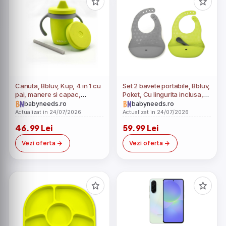
Canuta, Bbluv, Kup, 4 in 1 cu
Set 2 bavete portabile, Bbluv,
pai, manere si capac,
Poket, Cu lingurita inclusa,
Silicon, Fara BPA, 240 ml,
Fara BPA, Lime/Grey
babyneeds.ro
babyneeds.ro
Lime
Actualizat in 24/07/2026
Actualizat in 24/07/2026
46.99 Lei
59.99 Lei
Vezi oferta
Vezi oferta