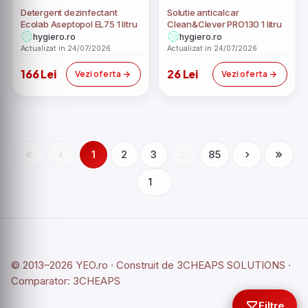
Detergent dezinfectant
Solutie anticalcar
Ecolab Aseptopol EL75 1 litru
Clean&Clever PRO130 1 litru
hygiero.ro
hygiero.ro
Actualizat in 24/07/2026
Actualizat in 24/07/2026
166 Lei
26 Lei
Vezi oferta
Vezi oferta
1
2
3
...
85
© 2013–2026 YEO.ro · Construit de
3CHEAPS SOLUTIONS
·
Comparator:
3CHEAPS
Filtre