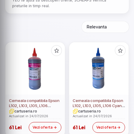
YEO te ajuta sa descoperi oferte; 3CHEAPS verifica
preturile in timp real.
Cerneala compatibila Epson
Cerneala compatibila Epson
L102, L103, L105, L106
L102, L103, L105, L106 Cyan,
Magenta, 1 Litru
1 Litru
cartuseria.ro
cartuseria.ro
Actualizat in 24/07/2026
Actualizat in 24/07/2026
61 Lei
61 Lei
Vezi oferta
Vezi oferta