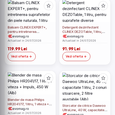
Balsam CLINEX EXPERT+,
Detergent dezinfectant
pentru intretinerea
CLINEX DEZOTable, 1 litru,
suprafetelor din piele
pentru suprafete diverse
evomag.ro
evomag.ro
naturala, 1 litru
Actualizat in 24/07/2026
Actualizat in 24/07/2026
119.99 Lei
91.99 Lei
Vezi oferta
Vezi oferta
Blender de masa Philips
HR2041/17, 1 litru, 1 viteza +
Storcator de citrice Daewoo
Impuls, 450 W (Alb)
evomag.ro
UltraLine, 40 W, capacitate 1
Actualizat in 24/07/2026
litru, 2 conuri stoarcere, 2
evomag.ro