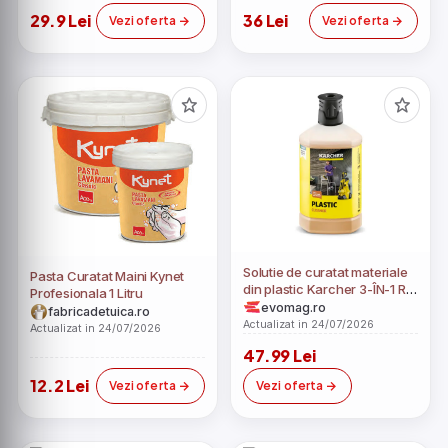
29.9 Lei
36 Lei
Vezi oferta
Vezi oferta
Solutie de curatat materiale
Pasta Curatat Maini Kynet
din plastic Karcher 3-ÎN-1 RM
Profesionala 1 Litru
613, 1 Litru
evomag.ro
fabricadetuica.ro
Actualizat in 24/07/2026
Actualizat in 24/07/2026
47.99 Lei
12.2 Lei
Vezi oferta
Vezi oferta