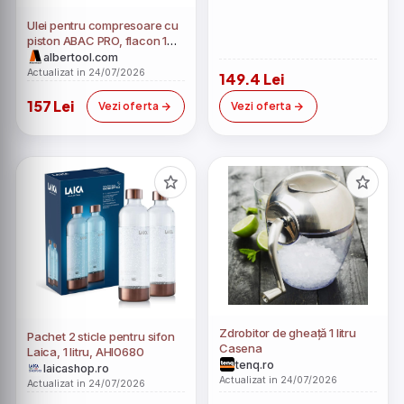
Ulei pentru compresoare cu
piston ABAC PRO, flacon 1
litru - ABAC-2236116963
albertool.com
Actualizat in 24/07/2026
149.4 Lei
157 Lei
Vezi oferta
Vezi oferta
Zdrobitor de gheață 1 litru
Pachet 2 sticle pentru sifon
Casena
Laica, 1 litru, AHI0680
tenq.ro
laicashop.ro
Actualizat in 24/07/2026
Actualizat in 24/07/2026