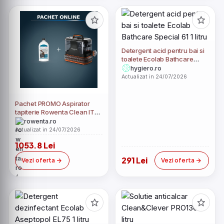
Detergent acid pentru bai si
toalete Ecolab Bathcare
Special 61 1 litru
hygiero.ro
Actualizat in 24/07/2026
Pachet PROMO Aspirator
tapiterie Rowenta Clean IT
IN5011F0 si Detergent lichid
rowenta.ro
Rowenta XD5310F0 pentru
Actualizat in 24/07/2026
textile si covoare 1 litru
1053.8 Lei
291 Lei
Vezi oferta
Vezi oferta