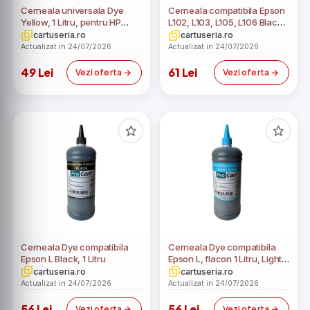
Cerneala universala Dye
Cerneala compatibila Epson
Yellow, 1 Litru, pentru HP
L102, L103, L105, L106 Black,
Canon Epson Brother
1 Litru
cartuseria.ro
cartuseria.ro
Actualizat in 24/07/2026
Actualizat in 24/07/2026
49 Lei
61 Lei
Vezi oferta
Vezi oferta
Cerneala Dye compatibila
Cerneala Dye compatibila
Epson L Black, 1 Litru
Epson L, flacon 1 Litru, Light
Cyan
cartuseria.ro
cartuseria.ro
Actualizat in 24/07/2026
Actualizat in 24/07/2026
56 Lei
56 Lei
Vezi oferta
Vezi oferta