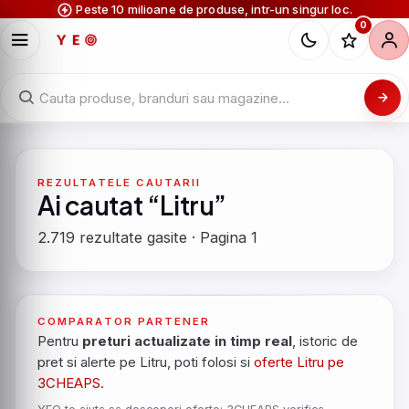
Peste 10 milioane de produse, intr-un singur loc.
0
REZULTATELE CAUTARII
Ai cautat “Litru”
2.719 rezultate gasite · Pagina 1
COMPARATOR PARTENER
Pentru
preturi actualizate in timp real
, istoric de
pret si alerte pe Litru, poti folosi si
oferte Litru pe
3CHEAPS
.