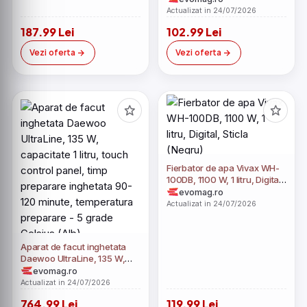
filtre ajustabile (Alb)
Actualizat in 24/07/2026
187.99 Lei
102.99 Lei
Vezi oferta
Vezi oferta
Fierbator de apa Vivax WH-
100DB, 1100 W, 1 litru, Digital,
Sticla (Negru)
evomag.ro
Actualizat in 24/07/2026
Aparat de facut inghetata
Daewoo UltraLine, 135 W,
capacitate 1 litru, touch
evomag.ro
control panel, timp
Actualizat in 24/07/2026
preparare inghetata 90-120
764.99 Lei
119.99 Lei
minute, temperatura