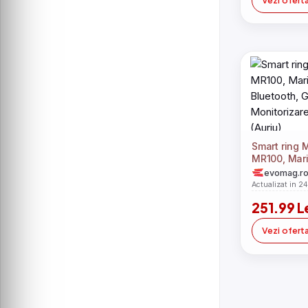
Vezi ofert
Smart ring
MR100, Mar
Bluetooth, 
evomag.r
Monitorizare
Actualizat in 2
(Auriu)
251.99 L
Vezi ofert