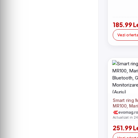
185.99 L
Vezi ofert
Smart ring
MR100, Mari
Bluetooth, 
evomag.r
Monitorizare
Actualizat in 2
(Auriu)
251.99 L