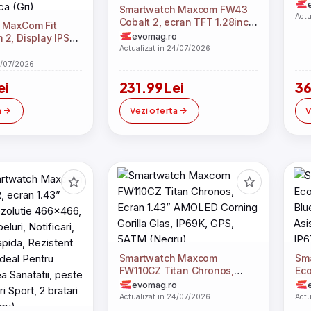
Smartwatch Maxcom FW43
Actu
Cobalt 2, ecran TFT 1.28inch,
 MaxCom Fit
IP67, bratara TPU, Bluetooth
evomag.ro
2, Display IPS
(Negru/Auriu)
Actualizat in 24/07/2026
uetooth,
o
IP67 bratara
4/07/2026
ca (Gri)
ei
231.99 Lei
36
a
Vezi oferta
V
Smartwatch Maxcom
Sm
FW110CZ Titan Chronos,
Ec
Ecran 1.43” AMOLED Corning
Blu
evomag.ro
Gorilla Glas, IP69K, GPS,
Asi
Actualizat in 24/07/2026
Actu
5ATM (Negru)
IP6