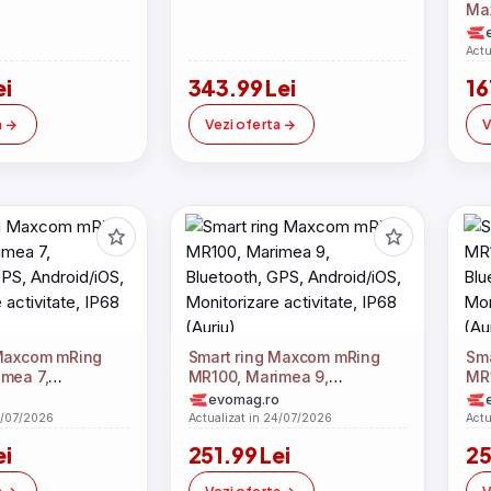
Ma
mon
art
Actu
cal
ei
343.99 Lei
16
spo
ape
a
Vezi oferta
V
la 
mag
And
 Maxcom mRing
Smart ring Maxcom mRing
Sma
mea 7,
MR100, Marimea 9,
MR1
GPS, Android/iOS,
Bluetooth, GPS, Android/iOS,
Blu
o
evomag.ro
 activitate, IP68
Monitorizare activitate, IP68
Mon
4/07/2026
Actualizat in 24/07/2026
Actu
(Auriu)
(Au
ei
251.99 Lei
25