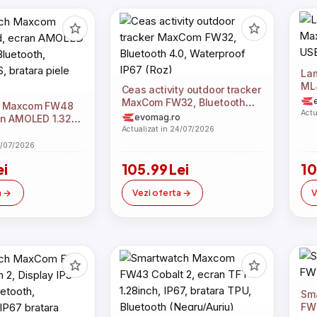
La
ML
Ceas activity outdoor tracker
48
MaxCom FW32, Bluetooth
h Maxcom FW48
Actu
4.0, Waterproof IP67 (Roz)
evomag.ro
n AMOLED 1.32”,
Actualizat in 24/07/2026
oth, Android /
o
 piele (Auriu)
4/07/2026
ei
105.99 Lei
10
a
Vezi oferta
V
Sm
FW5