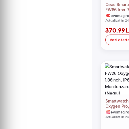
Ceas Smart
FW66 Iron R
AMOLED, re
evomag.r
300 mAh, Ape
Actualizat in 2
Incarcare R
370.99 L
apa si praf,
Monitorizare
Vezi ofert
peste 70 de
bratari incl
Smartwatc
Oxygen Pro,
IP67, Blueto
evomag.r
Sanatate (N
Actualizat in 2