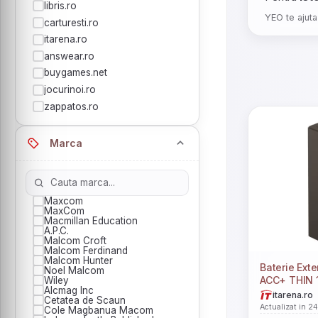
libris.ro
YEO te ajuta
carturesti.ro
itarena.ro
answear.ro
buygames.net
jocurinoi.ro
zappatos.ro
Marca
Maxcom
MaxCom
Macmillan Education
A.P.C.
Malcom Croft
Malcom Ferdinand
Malcom Hunter
Baterie Ex
Noel Malcom
ACC+ THIN 10000mAh Fast
Wiley
Alcmag Inc
Charge Bl
itarena.ro
Cetatea de Scaun
Actualizat in 2
Cole Magbanua Macom