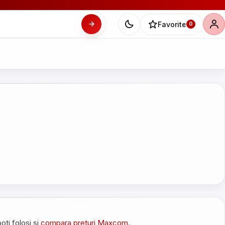
Favorite
0
oti folosi si
compara preturi Maxcom
.