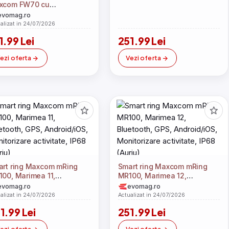
xcom FW70 cu
itorizare puls, tensiune
evomag.ro
eriala, SpO2, somn, stres,
alizat in 24/07/2026
orii si pasi, 70 moduri
1.99 Lei
251.99 Lei
rt, notificari
luri/WhatsApp, rezistenta
ezi oferta
Vezi oferta
apa IP68, incarcare
netica, compatibila
roid si iOS (Auriu)
rt ring Maxcom mRing
Smart ring Maxcom mRing
00, Marimea 11,
MR100, Marimea 12,
etooth, GPS, Android/iOS,
Bluetooth, GPS, Android/iOS,
evomag.ro
evomag.ro
itorizare activitate, IP68
Monitorizare activitate, IP68
alizat in 24/07/2026
Actualizat in 24/07/2026
riu)
(Auriu)
1.99 Lei
251.99 Lei