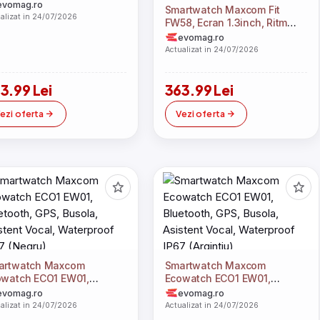
evomag.ro
Smartwatch Maxcom Fit
alizat in 24/07/2026
FW58, Ecran 1.3inch, Ritm
cardiac, Monitorizare somn,
evomag.ro
Waterproof IP68 (Negru)
Actualizat in 24/07/2026
3.99 Lei
363.99 Lei
ezi oferta
Vezi oferta
artwatch Maxcom
Smartwatch Maxcom
owatch ECO1 EW01,
Ecowatch ECO1 EW01,
etooth, GPS, Busola,
Bluetooth, GPS, Busola,
evomag.ro
evomag.ro
stent Vocal, Waterproof
Asistent Vocal, Waterproof
alizat in 24/07/2026
Actualizat in 24/07/2026
7 (Negru)
IP67 (Argintiu)