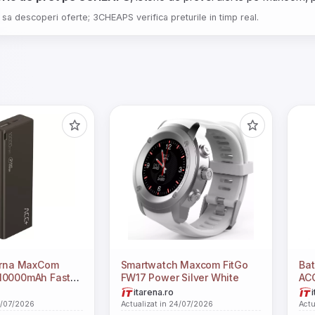
 sa descoperi oferte; 3CHEAPS verifica preturile in timp real.
terna MaxCom
Smartwatch Maxcom FitGo
Bat
FW17 Power Silver White
ACC+ T
ack
itarena.ro
4/07/2026
Actualizat in 24/07/2026
Actu