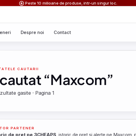
Peste 10 milioane de produse, intr-un singur loc.
eneri
Despre noi
Contact
TATELE CAUTARII
 cautat “Maxcom”
zultate gasite · Pagina 1
TOR PARTENER
oric de pret pe 3CHEAPS
, istoric de pret si alerte pe Maxcom, p