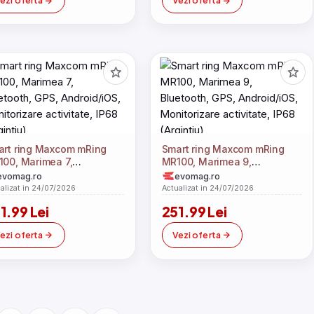
ezi oferta
Vezi oferta
rt ring Maxcom mRing
Smart ring Maxcom mRing
00, Marimea 7,
MR100, Marimea 9,
etooth, GPS, Android/iOS,
Bluetooth, GPS, Android/iOS,
evomag.ro
evomag.ro
itorizare activitate, IP68
Monitorizare activitate, IP68
alizat in 24/07/2026
Actualizat in 24/07/2026
gintiu)
(Argintiu)
1.99 Lei
251.99 Lei
ezi oferta
Vezi oferta