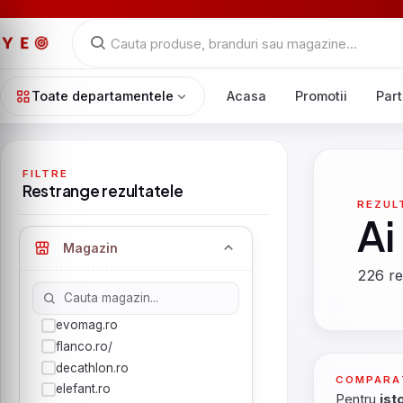
Toate departamentele
Acasa
Promotii
Part
FILTRE
Restrange rezultatele
REZUL
Ai
Magazin
226 re
evomag.ro
flanco.ro/
decathlon.ro
COMPARA
elefant.ro
Pentru
ist