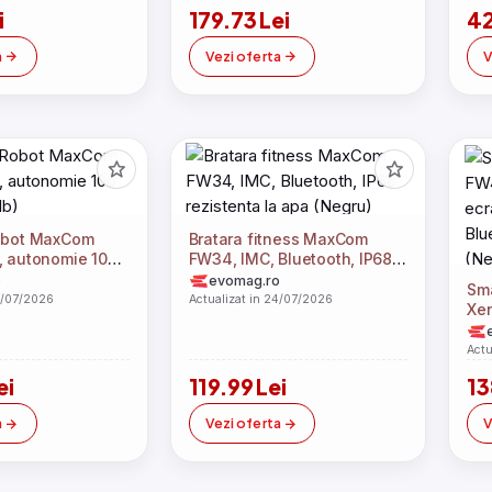
i
179.73 Lei
42
a
Vezi oferta
V
Robot MaxCom
Bratara fitness MaxCom
, autonomie 100
FW34, IMC, Bluetooth, IP68
lb)
rezistenta la apa (Negru)
o
evomag.ro
Sm
4/07/2026
Actualizat in 24/07/2026
Xen
TFT
Actu
ei
119.99 Lei
13
a
Vezi oferta
V