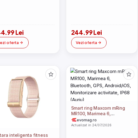
4.99 Lei
244.99 Lei
ezi oferta
Vezi oferta
Smart ring Maxcom mRing
MR100, Marimea 6,
Bluetooth, GPS, Android/iOS,
evomag.ro
Monitorizare activitate, IP68
Actualizat in 24/07/2026
(Auriu)
tara inteligenta fitness