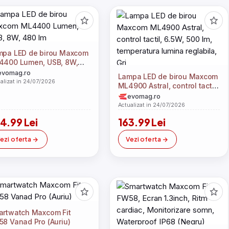
mpa LED de birou Maxcom
4400 Lumen, USB, 8W,
0 lm
evomag.ro
Lampa LED de birou Maxcom
alizat in 24/07/2026
ML4900 Astral, control tactil,
6.5W, 500 lm, temperatura
evomag.ro
lumina reglabila, Gri
Actualizat in 24/07/2026
4.99 Lei
163.99 Lei
ezi oferta
Vezi oferta
artwatch Maxcom Fit
8 Vanad Pro (Auriu)