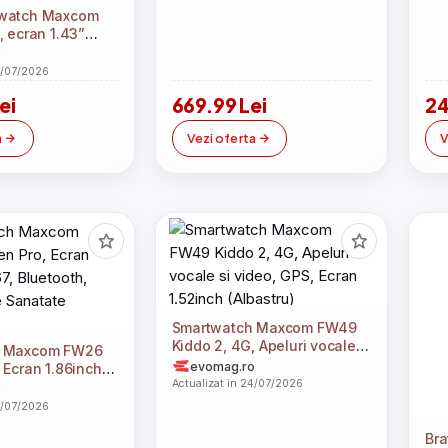
watch Maxcom
, ecran 1.43”
zolutie 466×466,
o
luri, Notificari,
4/07/2026
apida, Rezistent
ei
669.99 Lei
24
 Ideal Pentru
a Sanatatii,
a
Vezi oferta
V
 Moduri Sport, 2
use (Negru)
Smartwatch Maxcom FW49
Kiddo 2, 4G, Apeluri vocale
h Maxcom FW26
si video, GPS, Ecran 1.52inch
evomag.ro
 Ecran 1.86inch,
(Albastru)
Actualizat in 24/07/2026
oth, Monitorizare
o
egru)
4/07/2026
Bra