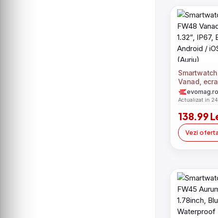
Smartwatc
Vanad, ecra
IP67, Blueto
evomag.r
iOS, bratara
Actualizat in 2
138.99 L
Vezi ofert