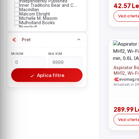
Independently Published
42.57 Le
Inner Traditions Bear and Company
Macmillan
Malcom Ebright
Vezi ofert
Michelle M. Maxom
Mulholland Books
Numskull
POMPIERUL SAM
Polity Press
Pret
Republic of Texas Press
Robert Osborne
Simon & Schuster
Student Press Books
MINIM
MAXIM
SunRise Publishing Ltd
Univers
WW Norton & Co
Aspirator 
Zappatos
MH12, Wi-Fi
Aplica filtre
min, 0.6L (A
evomag.r
Actualizat in 2
289.99 L
Vezi ofert