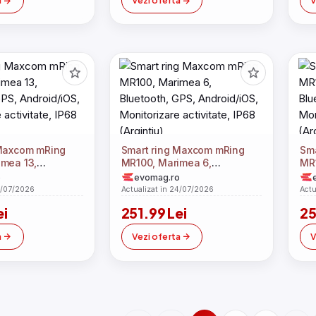
a
Vezi oferta
V
 Maxcom mRing
Smart ring Maxcom mRing
Sma
imea 13,
MR100, Marimea 6,
MR1
GPS, Android/iOS,
Bluetooth, GPS, Android/iOS,
Blu
o
evomag.ro
 activitate, IP68
Monitorizare activitate, IP68
Mon
4/07/2026
Actualizat in 24/07/2026
Actu
(Argintiu)
(Ar
ei
251.99 Lei
25
a
Vezi oferta
V