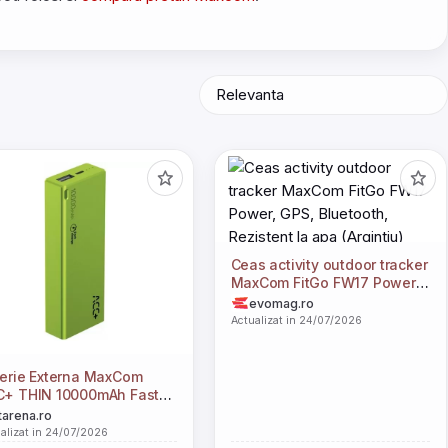
Ceas activity outdoor tracker
MaxCom FitGo FW17 Power,
GPS, Bluetooth, Rezistent la
evomag.ro
apa (Argintiu)
Actualizat in 24/07/2026
erie Externa MaxCom
HIN 10000mAh Fast
Charge Green
itarena.ro
alizat in 24/07/2026