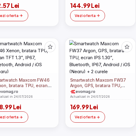
.57 Lei
144.99 Lei
ezi oferta
Vezi oferta
artwatch Maxcom FW46
Smartwatch Maxcom FW37
on, bratara TPU, ecran
Argon, GPS, bratara TPU,
 1.3”, IP67, Bluetooth,
ecran IPS 1.30”, Bluetooth,
evomag.ro
evomag.ro
Android / iOS (Negru)
IP67, Android / iOS (Negru) +
alizat in 24/07/2026
Actualizat in 24/07/2026
2 curele
8.99 Lei
169.99 Lei
ezi oferta
Vezi oferta