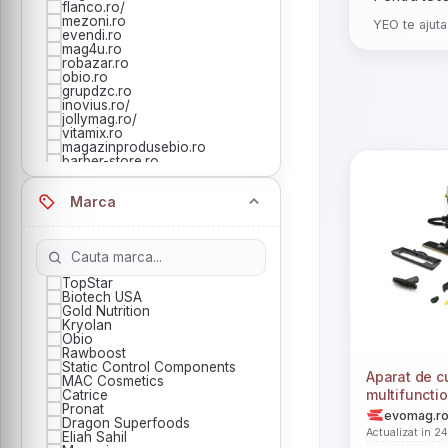
flanco.ro/
mezoni.ro
YEO te ajuta
evendi.ro
mag4u.ro
robazar.ro
obio.ro
grupdzc.ro
inovius.ro/
jollymag.ro/
vitamix.ro
magazinprodusebio.ro
barber-store.ro
topstar.ro
springfarma.com
Marca
trada.ro
pravalianoastra.ro
baseone.ro
cumparamisim.ro
topline.ro
nichiduta.ro
TopStar
nailsup.ro
Biotech USA
decathlon.ro
Gold Nutrition
pensulemachiaj.ro
Kryolan
shop.el-studio.ro
Obio
claumarpescar.ro
Rawboost
organicsfood.ro
Static Control Components
produsecosmetice.ro
Aparat de c
MAC Cosmetics
cupio.ro/
multifuncti
Catrice
putereaplantelor.ro/
Pronat
Deluxe Sign
goldnutrition.ro
evomag.r
Dragon Superfoods
moboid.ro
W, 4 bar, rez
Actualizat in 2
Eliah Sahil
melimeloparis.ro