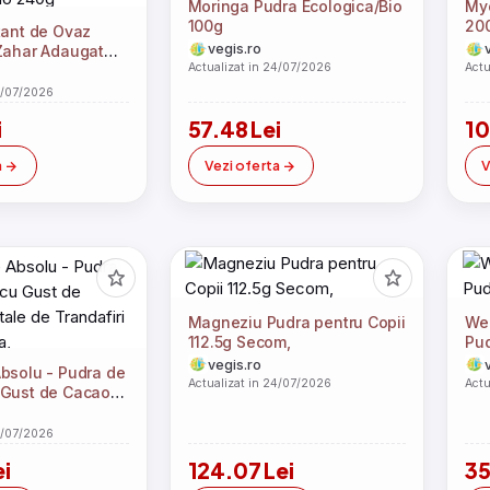
Moringa Pudra Ecologica/Bio
Myo
100g
20
tant de Ovaz
vegis.ro
Zahar Adaugat
Actualizat in 24/07/2026
Actu
io 240g
4/07/2026
i
57.48 Lei
10
a
Vezi oferta
V
Magneziu Pudra pentru Copii
Wei
112.5g Secom,
Pud
vegis.ro
bsolu - Pudra de
Actualizat in 24/07/2026
Actu
Gust de Cacao si
randafiri 200g
4/07/2026
ei
124.07 Lei
35