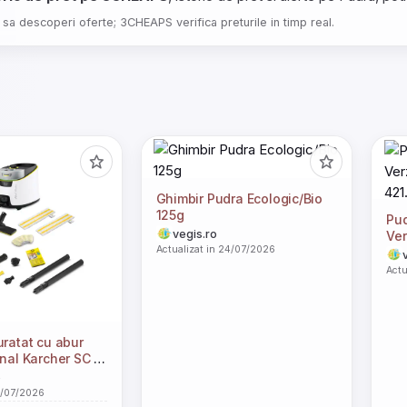
 sa descoperi oferte; 3CHEAPS verifica preturile in timp real.
Ghimbir Pudra Ecologic/Bio
125g
Pud
vegis.ro
Ver
Actualizat in 24/07/2026
421
Actu
uratat cu abur
onal Karcher SC 5
ature Line, 2250
o
ervor 1.3 l, kit
4/07/2026