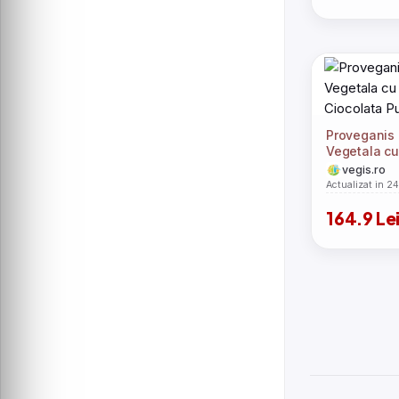
Proveganis 
Vegetala c
Ciocolata P
vegis.ro
Actualizat in 2
164.9 Le