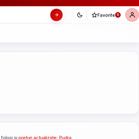
Favorite
0
 folosi si
preturi actualizate: Pudra
.