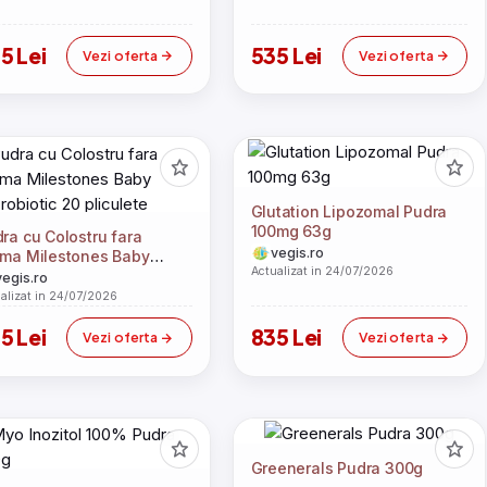
5 Lei
535 Lei
Vezi oferta
Vezi oferta
Glutation Lipozomal Pudra
100mg 63g
ra cu Colostru fara
vegis.ro
ma Milestones Baby
Actualizat in 24/07/2026
robiotic 20 pliculete
vegis.ro
alizat in 24/07/2026
5 Lei
835 Lei
Vezi oferta
Vezi oferta
Greenerals Pudra 300g