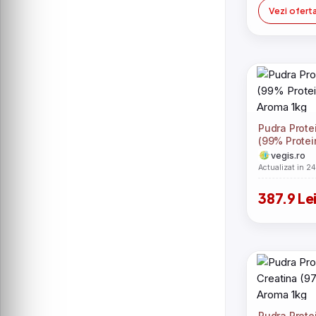
Rimmel
Vezi ofert
Weider
PRONAT
Clinique
Rosalind
Annabelle Minerals
Le Erbe di Janas
Technic
Victoria
Collistar
GoldNutrition
Bobbi Brown
Eveline Cosmetics
Pudra Prote
Goldwell
OBio
(99% Protei
White Glo
Aroma 1kg
vegis.ro
Estée Lauder
Actualizat in 2
Klorane
L\'Oreal Paris
Chicco
387.9 Le
ELIAH&nbsp;SAHIL
NISHMAN
OBIO
Savex
Pudra Prote