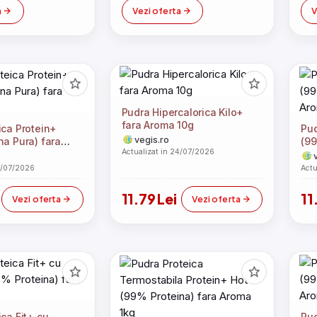
a
Vezi oferta
V
Pudra Hipercalorica Kilo+
fara Aroma 10g
ica Protein+
Pud
vegis.ro
na Pura) fara
(99
Actualizat in 24/07/2026
Ar
4/07/2026
Actu
i
11.79 Lei
11
Vezi oferta
Vezi oferta
ica Fit+ cu
Pud