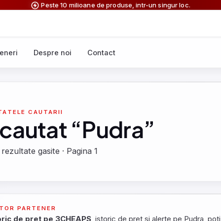
Peste 10 milioane de produse, intr-un singur loc.
eneri
Despre noi
Contact
TATELE CAUTARII
 cautat “Pudra”
 rezultate gasite · Pagina 1
TOR PARTENER
oric de pret pe 3CHEAPS
, istoric de pret si alerte pe Pudra, poti