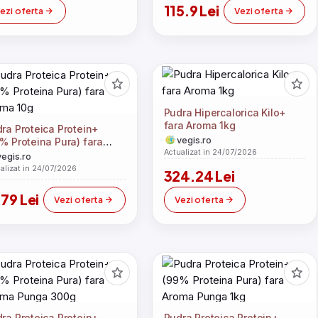
115.9 Lei
ezi oferta
Vezi oferta
Pudra Hipercalorica Kilo+
fara Aroma 1kg
ra Proteica Protein+
vegis.ro
% Proteina Pura) fara
Actualizat in 24/07/2026
oma 10g
vegis.ro
alizat in 24/07/2026
324.24 Lei
.79 Lei
Vezi oferta
Vezi oferta
ra Proteica Protein+
Pudra Proteica Protein+