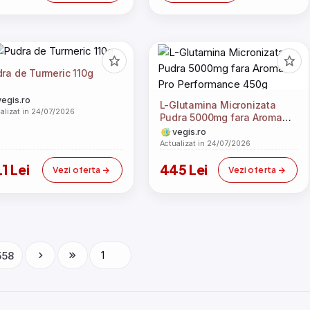
ra de Turmeric 110g
vegis.ro
L-Glutamina Micronizata
alizat in 24/07/2026
Pudra 5000mg fara Aroma
Pro Performance 450g
vegis.ro
Actualizat in 24/07/2026
.1 Lei
445 Lei
Vezi oferta
Vezi oferta
558