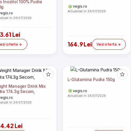
 Inozitol 100% Pudra
vegis.ro
0g
Actualizat in 24/07/2026
vegis.ro
alizat in 24/07/2026
3.61 Lei
164.9 Lei
ezi oferta
Vezi oferta
L-Glutamina Pudra 150g
ght Manager Drink Mix
vegis.ro
ra 174.3g Secom,
Actualizat in 24/07/2026
vegis.ro
alizat in 24/07/2026
4.42 Lei