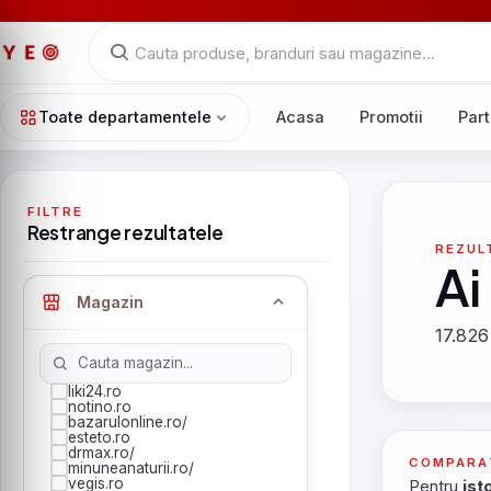
Toate departamentele
Acasa
Promotii
Part
FILTRE
Restrange rezultatele
REZUL
Ai
Magazin
17.826
liki24.ro
notino.ro
bazarulonline.ro/
esteto.ro
drmax.ro/
COMPARA
minuneanaturii.ro/
vegis.ro
Pentru
ist