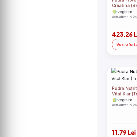
Creatina (9
Aroma 1kg
vegis.ro
Actualizat in 2
423.26 L
Vezi ofert
Pudra Nutri
Vital Klar (
vegis.ro
Actualizat in 2
11.79 Lei