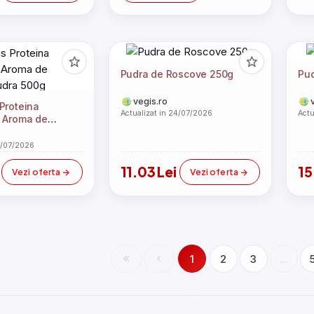
Pudra de Roscove 250g
Pud
vegis.ro
Proteina
Actualizat in 24/07/2026
Actu
u Aroma de
udra 500g
4/07/2026
i
11.03 Lei
15
Vezi oferta
Vezi oferta
1
2
3
...