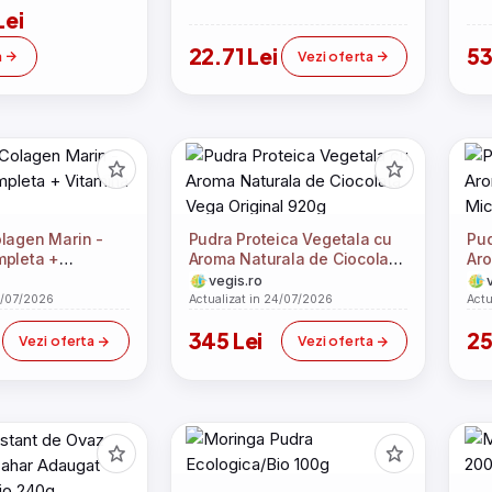
dea, accesorii
Lei
rafete multiple,
alcifiere, 1.513-
22.71 Lei
53
a
Vezi oferta
lagen Marin -
Pudra Proteica Vegetala cu
Pud
mpleta +
Aroma Naturala de Ciocolata
Aro
210g
Vega Original 920g
Mic
vegis.ro
4/07/2026
Actualizat in 24/07/2026
Actu
345 Lei
25
Vezi oferta
Vezi oferta