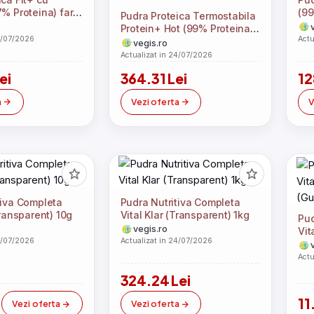
7% Proteina) fara
(99
Pudra Proteica Termostabila
Ar
Protein+ Hot (99% Proteina)
4/07/2026
Actu
fara Aroma 1kg
vegis.ro
Actualizat in 24/07/2026
ei
364.31 Lei
12
a
Vezi oferta
V
tiva Completa
Pudra Nutritiva Completa
Transparent) 10g
Vital Klar (Transparent) 1kg
Pud
vegis.ro
Vit
4/07/2026
Actualizat in 24/07/2026
(Gu
Actu
324.24 Lei
11
Vezi oferta
Vezi oferta