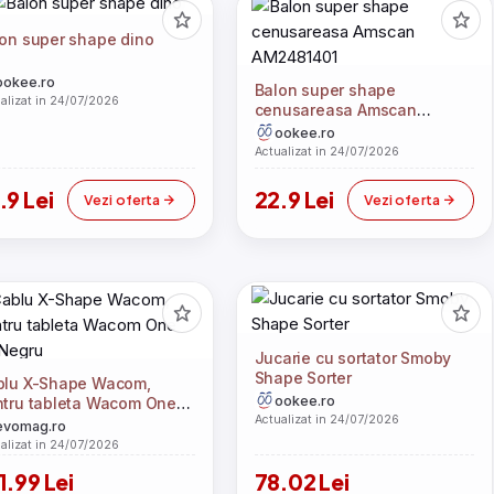
on super shape dino
ookee.ro
Balon super shape
alizat in 24/07/2026
cenusareasa Amscan
AM2481401
ookee.ro
Actualizat in 24/07/2026
.9 Lei
22.9 Lei
Vezi oferta
Vezi oferta
Jucarie cu sortator Smoby
Shape Sorter
blu X-Shape Wacom,
ookee.ro
tru tableta Wacom One
Actualizat in 24/07/2026
 Negru
evomag.ro
alizat in 24/07/2026
1.99 Lei
78.02 Lei