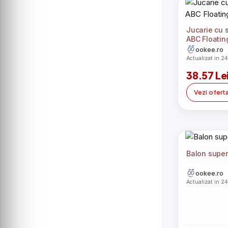
Melissa
QKids
Silcare Polonia-Base One
Sunset
Jucarie cu 
Tarte
Taylor & Francis Ltd
ABC Floatin
Tesla
ookee.ro
ADIDAS SPORTSWEAR
Cambridge University Press
Actualizat in 2
Makeup Revolution
Passion Labs
38.57 Le
Silcare
TRIUMPH
Vezi ofert
Tender Leaf Toys
The University of Chicago Press
WAG
Abrams
Adore
Aloe Colors
Basic Books
CHAMPION
Colmic
Balon super
Dan B. Allender
Decortie
ookee.ro
Actualizat in 2