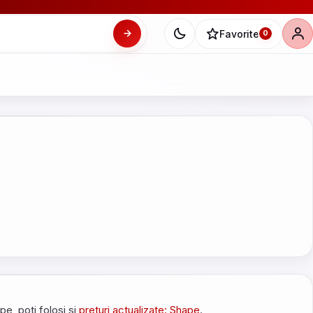
Favorite
0
ape, poti folosi si
preturi actualizate: Shape
.