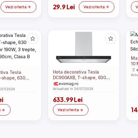
29.9 Lei
Vezi oferta
Vezi oferta
V
Mas
10 
Ne
Hota decorativa Tesla
tiva Tesla
Actu
DC900AXB, T-shape, 630
-shape, 630
m3/h, 1 motor DC 75 W,
r 190W, 3 trepte,
evomag.ro
o
Display LED, 90 cm
0cm, Clasa B
Actualizat in 24/07/2026
4/07/2026
(Inox/Sticla)
ei
633.99 Lei
14
a
Vezi oferta