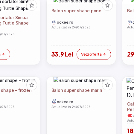
Balon super shape ponei
Bal
sortator Simba
ookee.ro
g Turtle Shape
Actualizat in 24/07/2026
Actu
4/07/2026
i
33.9 Lei
29
a
Vezi oferta
 shape - frozen
Balon super shape marin
ookee.ro
Ca
4/07/2026
Actualizat in 24/07/2026
Pen
13,
Actu
18