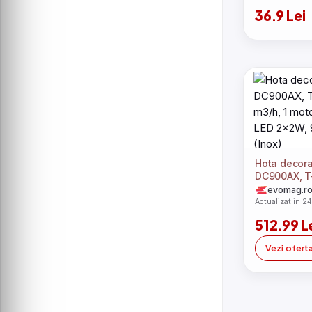
36.9 Lei
Hota decora
DC900AX, T
m3/h, 1 moto
evomag.r
LED 2x2W, 9
Actualizat in 2
(Inox)
512.99 L
Vezi ofert