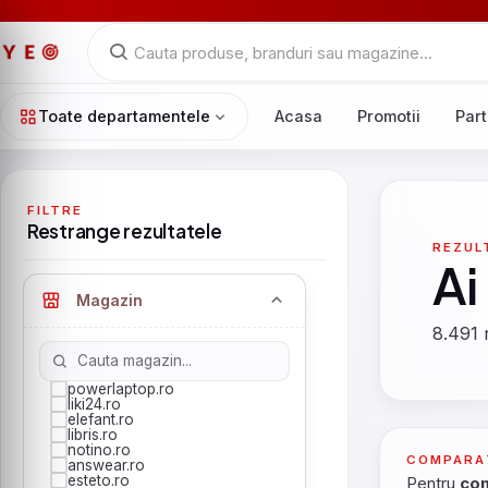
Toate departamentele
Acasa
Promotii
Part
FILTRE
Restrange rezultatele
REZUL
Ai
Magazin
8.491 
powerlaptop.ro
liki24.ro
elefant.ro
libris.ro
notino.ro
COMPARA
answear.ro
esteto.ro
Pentru
com