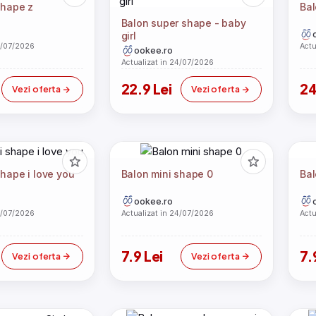
shape z
Bal
Balon super shape - baby
girl
4/07/2026
Actu
ookee.ro
Actualizat in 24/07/2026
22.9 Lei
24
Vezi oferta
Vezi oferta
shape i love you
Balon mini shape 0
Bal
ookee.ro
4/07/2026
Actualizat in 24/07/2026
Actu
7.9 Lei
7.
Vezi oferta
Vezi oferta