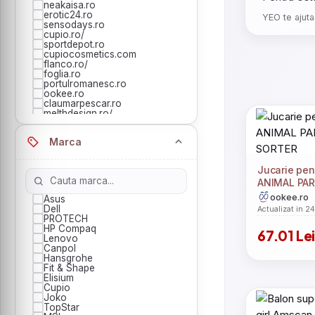
neakaisa.ro
erotic24.ro
YEO te ajuta
sensodays.ro
cupio.ro/
sportdepot.ro
cupiocosmetics.com
flanco.ro/
foglia.ro
portulromanesc.ro
ookee.ro
claumarpescar.ro
melthdesign.ro/
novambient.ro
carturesti.ro
Marca
anticexlibris.ro/
mezoni.ro
baterii-lux.ro/
Jucarie pen
decathlon.ro
solos.ro
ANIMAL PA
stylewish.ro
ookee.ro
Asus
bazarulonline.ro/
Dell
Actualizat in 2
evomag.ro
PROTECH
cumparamisim.ro
HP Compaq
kitunghii.ro
67.01 Le
Lenovo
grupdzc.ro
Canpol
casamob.ro/
Hansgrohe
jollymag.ro/
Fit & Shape
e-baie.ro
Elisium
nichiduta.ro
Cupio
bijubox.ro
Joko
hiko.ro
TopStar
librariadelfin.ro