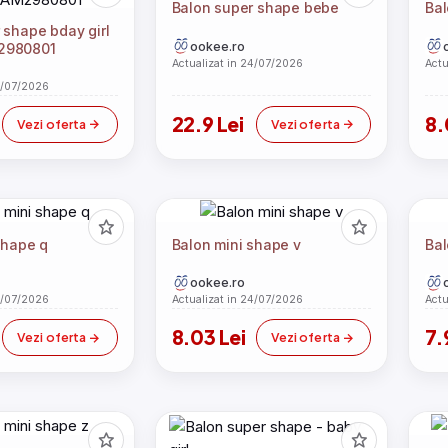
Balon super shape bebe
Bal
 shape bday girl
ookee.ro
2980801
Actualizat in 24/07/2026
Actu
4/07/2026
22.9 Lei
8.
Vezi oferta
Vezi oferta
shape q
Balon mini shape v
Bal
ookee.ro
4/07/2026
Actualizat in 24/07/2026
Actu
8.03 Lei
7.
Vezi oferta
Vezi oferta