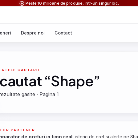
Peste 10 milioane de produse, intr-un singur loc.
eneri
Despre noi
Contact
TATELE CAUTARII
 cautat “Shape”
rezultate gasite · Pagina 1
TOR PARTENER
parator de preturi in timp real
, istoric de pret si alerte pe Sh