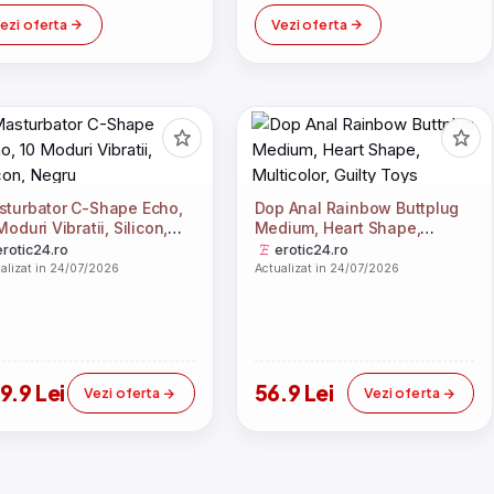
ezi oferta
Vezi oferta
turbator C-Shape Echo,
Dop Anal Rainbow Buttplug
Moduri Vibratii, Silicon,
Medium, Heart Shape,
gru
Multicolor, Guilty Toys
erotic24.ro
erotic24.ro
alizat in 24/07/2026
Actualizat in 24/07/2026
9.9 Lei
56.9 Lei
Vezi oferta
Vezi oferta