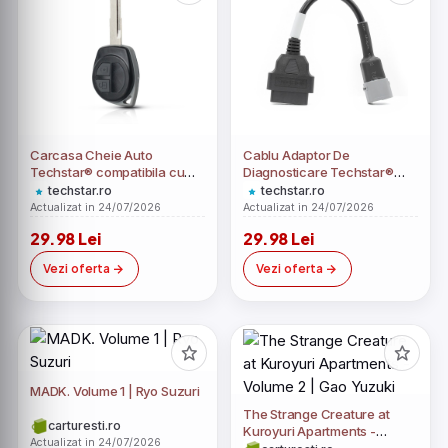
Carcasa Cheie Auto
Cablu Adaptor De
Techstar® compatibila cu
Diagnosticare Techstar®
Suzuki Swift, Vitara, Grand
OBD2 Cu 6 Pini La 16 Pini
techstar.ro
techstar.ro
Vitara, Jimny, 2 Butoane
Pentru Motociclete Suzuki
Actualizat in 24/07/2026
Actualizat in 24/07/2026
29.98 Lei
29.98 Lei
Vezi oferta
Vezi oferta
MADK. Volume 1 | Ryo Suzuri
The Strange Creature at
carturesti.ro
Kuroyuri Apartments -
Actualizat in 24/07/2026
Volume 2 | Gao Yuzuki