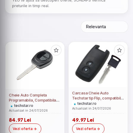
YEO te ajuta sa descoperi oferte; 3CHEAPS verifica
preturile in timp real.
Carcasa Cheie Auto
Cheie Auto Completa
Techstar tip Flip, compatibila
Programabila, Compatibila
Suzuki Swift, SX4, Grand
techstar.ro
cu Suzuki Swift, SX4, Vitara,
techstar.ro
Vitara – cu 2 butoane
Actualizat in 24/07/2026
Ignis, Jimny, Splash, 2
Actualizat in 24/07/2026
butoane, 434 MHz, cip ID46
84.97 Lei
49.97 Lei
Vezi oferta
Vezi oferta