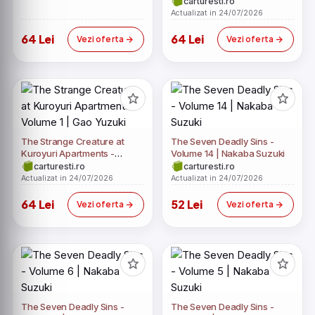
carturesti.ro
Actualizat in 24/07/2026
64 Lei
64 Lei
Vezi oferta
Vezi oferta
The Strange Creature at
The Seven Deadly Sins -
Kuroyuri Apartments -
Volume 14 | Nakaba Suzuki
Volume 1 | Gao Yuzuki
carturesti.ro
carturesti.ro
Actualizat in 24/07/2026
Actualizat in 24/07/2026
64 Lei
52 Lei
Vezi oferta
Vezi oferta
The Seven Deadly Sins -
The Seven Deadly Sins -