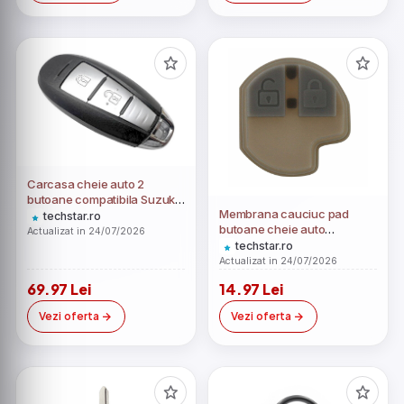
Carcasa cheie auto 2
butoane compatibila Suzuki
Membrana cauciuc pad
Swift 2010–2016 – tip
techstar.ro
butoane cheie auto
proximity remote
Actualizat in 24/07/2026
Techstar, compatibila cu
techstar.ro
Suzuki Swift Grand Vitara
Actualizat in 24/07/2026
SX4 Ignis
69.97 Lei
14.97 Lei
Vezi oferta
Vezi oferta