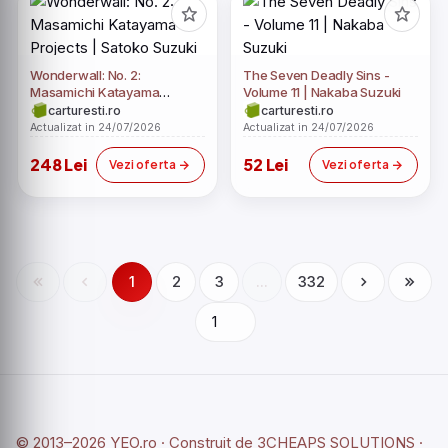
Wonderwall: No. 2:
The Seven Deadly Sins -
Masamichi Katayama
Volume 11 | Nakaba Suzuki
Projects | Satoko Suzuki
carturesti.ro
carturesti.ro
Actualizat in 24/07/2026
Actualizat in 24/07/2026
248 Lei
52 Lei
Vezi oferta
Vezi oferta
1
2
3
...
332
© 2013–2026 YEO.ro · Construit de
3CHEAPS SOLUTIONS
·