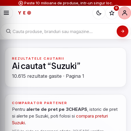
Peste 10 milioane de produse, intr-un singur loc.
0
REZULTATELE CAUTARII
Ai cautat “Suzuki”
10.615 rezultate gasite · Pagina 1
COMPARATOR PARTENER
Pentru
alerte de pret pe 3CHEAPS
, istoric de pret
si alerte pe Suzuki, poti folosi si
compara preturi
Suzuki
.