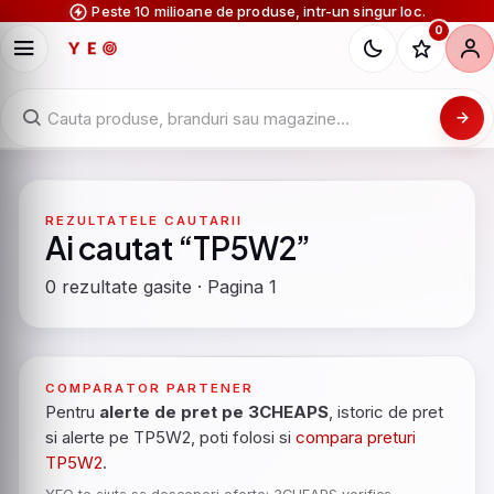
Peste 10 milioane de produse, intr-un singur loc.
0
REZULTATELE CAUTARII
Ai cautat “TP5W2”
0 rezultate gasite · Pagina 1
COMPARATOR PARTENER
Pentru
alerte de pret pe 3CHEAPS
, istoric de pret
si alerte pe TP5W2, poti folosi si
compara preturi
TP5W2
.