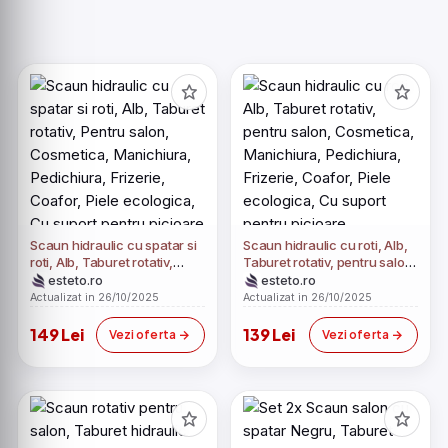
Scaun hidraulic cu spatar si
Scaun hidraulic cu roti, Alb,
roti, Alb, Taburet rotativ,
Taburet rotativ, pentru salon,
Pentru salon, Cosmetica,
Cosmetica, Manichiura,
esteto.ro
esteto.ro
Manichiura, Pedichiura,
Pedichiura, Frizerie, Coafor,
Actualizat in 26/10/2025
Actualizat in 26/10/2025
Frizerie, Coafor, Piele
Piele ecologica, Cu suport
ecologica, Cu suport pentru
pentru picioare
149 Lei
139 Lei
Vezi oferta
Vezi oferta
picioare