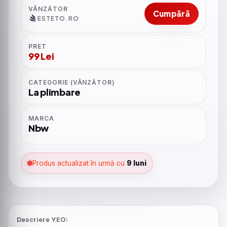
VÂNZĂTOR
Cumpără
ESTETO.RO
PRET
99 Lei
CATEGORIE (VÂNZĂTOR)
La plimbare
MARCA
Nbw
Produs actualizat în urmă cu
9 luni
Descriere YEO: