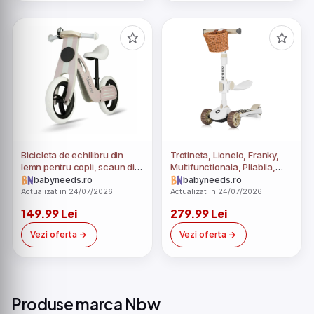
2:2020, EN71-3:2021, Brown
Black
Bicicleta de echilibru din
Trotineta, Lionelo, Franky,
lemn pentru copii, scaun din
Multifunctionala, Pliabila,
spuma, roti 12 inchi, Ricokids,
Pana la 50 kg, Bicicleta cu 3
babyneeds.ro
babyneeds.ro
Veltino, 7619, Roz
roti si trotineta de echilibru,
Actualizat in 24/07/2026
Actualizat in 24/07/2026
Ghidon reglabil, Sezut
149.99 Lei
279.99 Lei
detasabil, Roti cu LED,
Conform cu EN71, EN62115,
Vezi oferta
Vezi oferta
12 luni+, Bej
Produse marca Nbw