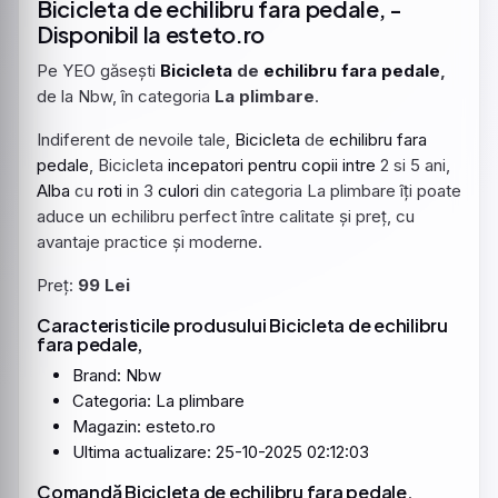
Bicicleta
de
echilibru
fara
pedale
, -
Disponibil la esteto.ro
Pe YEO găsești
Bicicleta
de
echilibru
fara
pedale
,
de la Nbw, în categoria
La plimbare
.
Indiferent de nevoile tale,
Bicicleta
de
echilibru
fara
pedale
, Bicicleta
incepatori
pentru
copii
intre
2 si 5 ani,
Alba
cu
roti
in 3
culori
din categoria La plimbare îți poate
aduce un echilibru perfect între calitate și preț, cu
avantaje practice și moderne.
Preț:
99 Lei
Caracteristicile produsului Bicicleta de echilibru
fara pedale,
Brand: Nbw
Categoria: La plimbare
Magazin: esteto.ro
Ultima actualizare: 25-10-2025 02:12:03
Comandă Bicicleta de echilibru fara pedale,