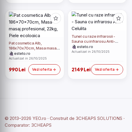
Tunel cu raze infrarosii -
Sauna cu infrarosu Anti-
Pat cosmetica Alb,
Celulita
esteto.ro
186x70x70cm, Masa masaj
Actualizat in 26/10/2025
profesional, 22kg, Piele
esteto.ro
ecologica
Actualizat in 26/10/2025
990 Lei
2149 Lei
Vezi oferta
Vezi oferta
© 2013–2026 YEO.ro · Construit de
3CHEAPS SOLUTIONS
·
Comparator:
3CHEAPS