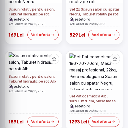
Scaun rotativ pentru salon,
Set 2x Scaun salon cu spatar
Taburet hidraulic pe roti
Negru, Taburet rotativ pe roti
Negru
esteto.ro
esteto.ro
Actualizat in 26/10/2025
Actualizat in 26/10/2025
169 Lei
529 Lei
Vezi oferta
Vezi oferta
Scaun rotativ pentru salon,
Taburet hidraulic pe roti Alb
esteto.ro
Actualizat in 26/10/2025
Set Pat cosmetica Alb,
186x70x70cm, Masa masaj
profesional, 22kg, Piele
esteto.ro
ecologica si Scaun salon cu
Actualizat in 26/10/2025
spatar Negru, Taburet rotativ
pe roti
189 Lei
1293 Lei
Vezi oferta
Vezi oferta