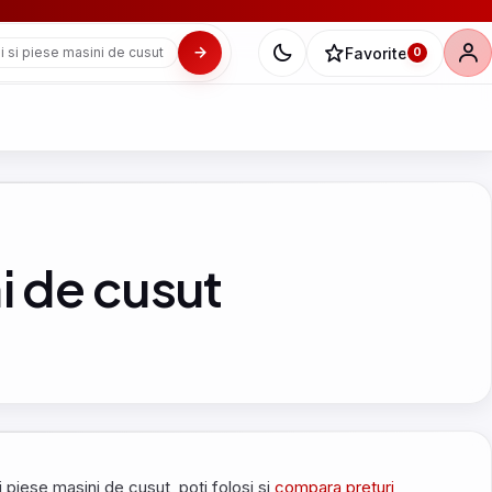
Favorite
i si piese masini de cusut
0
i de cusut
si piese masini de cusut, poti folosi si
compara preturi