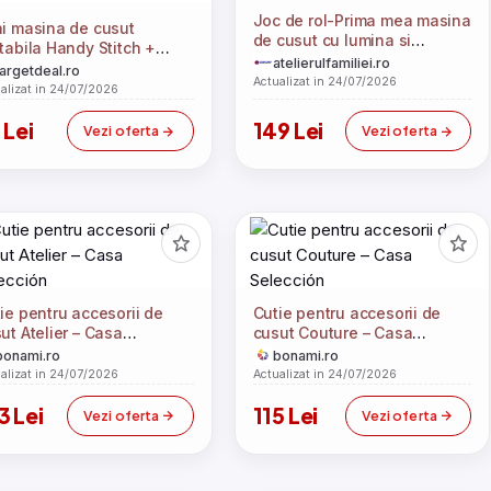
Joc de rol-Prima mea masina
i masina de cusut
de cusut cu lumina si
tabila Handy Stitch +
accesorii
atelierulfamiliei.ro
esorii
targetdeal.ro
Actualizat in 24/07/2026
alizat in 24/07/2026
 Lei
149 Lei
Vezi oferta
Vezi oferta
ie pentru accesorii de
Cutie pentru accesorii de
ut Atelier – Casa
cusut Couture – Casa
ección
Selección
bonami.ro
bonami.ro
alizat in 24/07/2026
Actualizat in 24/07/2026
3 Lei
115 Lei
Vezi oferta
Vezi oferta