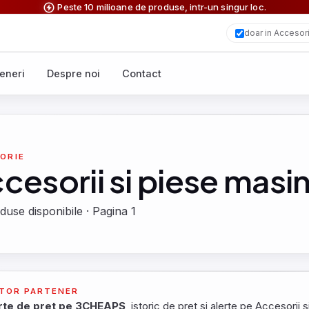
Peste 10 milioane de produse, intr-un singur loc.
doar in Accesori
eneri
Despre noi
Contact
ORIE
cesorii si piese masin
duse disponibile · Pagina 1
TOR PARTENER
rte de pret pe 3CHEAPS
, istoric de pret si alerte pe Accesorii 