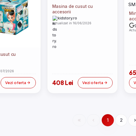
Masina de cusut cu
accesorii
Min
kidstory.ro
acc
Actualizat in 16/06/2026
SM
Actu
cusut cu
65
1/07/2026
408 Lei
Vezi oferta
Vezi oferta
V
1
2