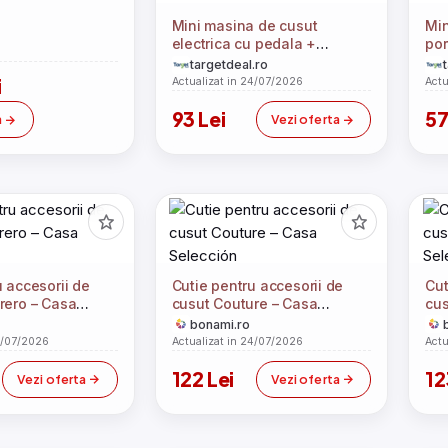
Mini masina de cusut
Min
electrica cu pedala +
por
Accesorii
Acc
targetdeal.ro
i
Actualizat in 24/07/2026
Actu
93 Lei
57
a
Vezi oferta
u accesorii de
Cutie pentru accesorii de
Cut
rero – Casa
cusut Couture – Casa
cus
Selección
Sel
bonami.ro
4/07/2026
Actualizat in 24/07/2026
Actu
122 Lei
12
Vezi oferta
Vezi oferta