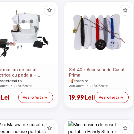
i masina de cusut
Set 40 x Accesorii de Cusut
ctrica cu pedala +
Prima
esorii
targetdeal.ro
trada.ro
alizat in 24/07/2026
Actualizat in 24/07/2026
 Lei
19.99 Lei
Vezi oferta
Vezi oferta