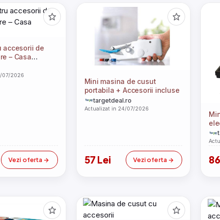
u accesorii de
re – Casa
4/07/2026
Mini masina de cusut
portabila + Accesorii incluse
targetdeal.ro
Actualizat in 24/07/2026
Min
ele
Acc
Actu
57 Lei
86
Vezi oferta
Vezi oferta