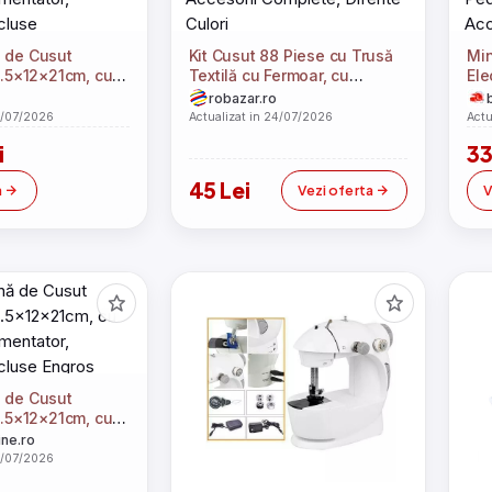
 de Cusut
Kit Cusut 88 Piese cu Trusă
Min
2.5×12×21cm, cu
Textilă cu Fermoar, cu
Ele
imentator,
Accesorii Complete, Diferite
Ped
robazar.ro
cluse
Culori
Acc
4/07/2026
Actualizat in 24/07/2026
Actu
i
33
45 Lei
a
Vezi oferta
V
 de Cusut
2.5×12×21cm, cu
imentator,
ine.ro
ncluse Engros
4/07/2026