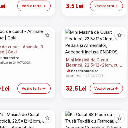
Lei
3.5 Lei
Vezi oferta
Vezi oferta
 de cusut - Animale, 3
se | Goki
carturesti.ro
Mini Mașină de Cusut
alizat in 24/07/2026
Electrică, 22.5×12×21cm, cu
Pedală și Alimentator,
bazarulonline.ro
Accesorii Incluse ENGROS
Actualizat in 24/07/2026
 Lei
32.5 Lei
Vezi oferta
Vezi oferta