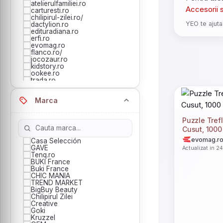
atelierulfamiliei.ro
Accesorii 
carturesti.ro
chilipirul-zilei.ro/
YEO te ajuta
dactylion.ro
edituradiana.ro
erfi.ro
evomag.ro
flanco.ro/
jocozaur.ro
kidstory.ro
ookee.ro
trada.ro
Marca
Puzzle Trefl
Cusut, 1000
evomag.r
Casa Selección
GAVE
Actualizat in 2
Tenq.ro
BUKI France
Buki France
CHIC MANIA
TREND MARKET
BigBuy Beauty
Chilipirul Zilei
Creative
Goki
Kruzzel