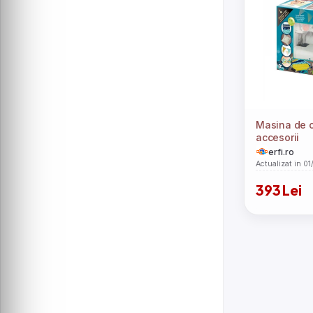
Masina de 
accesorii
erfi.ro
Actualizat in 0
393 Lei