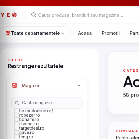
Toate departamentele
Acasa
Promotii
Part
FILTRE
Restrange rezultatele
CATEG
Ac
Magazin
58 pro
bazarulonline.ro/
robazar.ro
bonami.ro
divendi.ro
targetdeal.ro
COMPARA
gave.ro
tenq.ro
Pentru
ale