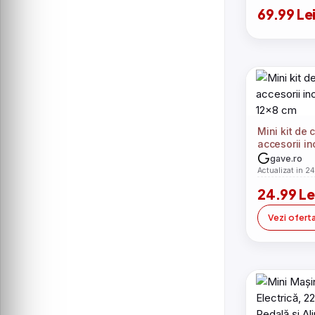
69.99 Le
Mini kit de 
accesorii in
12x8 cm
gave.ro
Actualizat in 2
24.99 Le
Vezi ofert