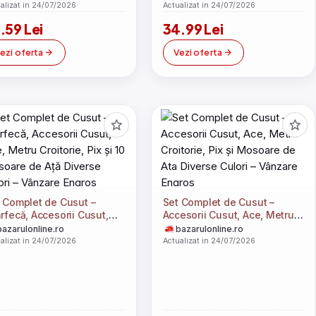
alizat in 24/07/2026
Actualizat in 24/07/2026
.59 Lei
34.99 Lei
ezi oferta
Vezi oferta
 Complet de Cusut –
Set Complet de Cusut –
rfecă, Accesorii Cusut,
Accesorii Cusut, Ace, Metru
, Metru Croitorie, Pix și 10
Croitorie, Pix și Mosoare de
bazarulonline.ro
bazarulonline.ro
oare de Ață Diverse
Ata Diverse Culori – Vânzare
alizat in 24/07/2026
Actualizat in 24/07/2026
ori – Vânzare Engros
Engros