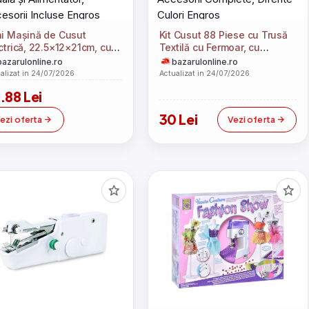
i Mașină de Cusut
Kit Cusut 88 Piese cu Trusă
ctrică, 22.5×12×21cm, cu
Textilă cu Fermoar, cu
ală și Alimentator,
Accesorii Complete, Diferite
bazarulonline.ro
bazarulonline.ro
esorii Incluse Engros
Culori Engros
alizat in 24/07/2026
Actualizat in 24/07/2026
.88 Lei
30 Lei
ezi oferta
Vezi oferta