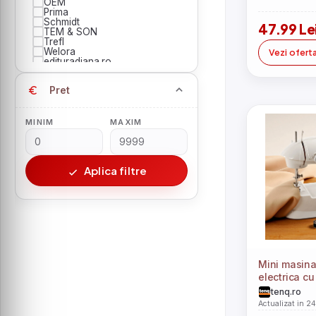
OEM
Prima
Schmidt
47.99 Le
TEM & SON
Trefl
Welora
Vezi ofert
edituradiana.ro
Pret
MINIM
MAXIM
Aplica filtre
Mini masina
electrica c
Accesorii
tenq.ro
Actualizat in 2