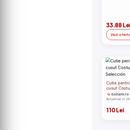
33.88 Le
Vezi ofert
Cutie pentr
cusut Costu
Selección
bonami.ro
Actualizat in 2
110 Lei