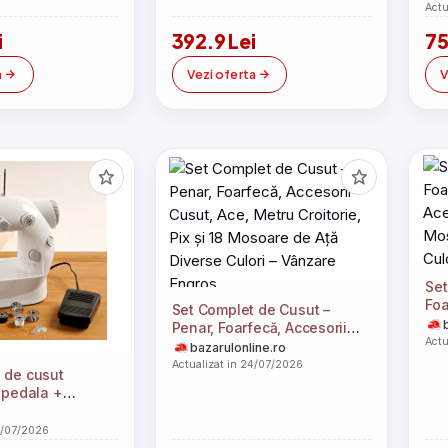
Actu
i
392.9 Lei
75
a
Vezi oferta
V
Set
Foa
Set Complet de Cusut –
Ace
Penar, Foarfecă, Accesorii
Mos
Actu
Cusut, Ace, Metru Croitorie,
bazarulonline.ro
Cul
Pix și 18 Mosoare de Ață
Actualizat in 24/07/2026
 de cusut
Diverse Culori – Vânzare
u pedala +
Engros
4/07/2026