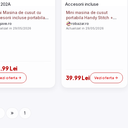
i Masina de cusut cu
Mini masina de cusut
esorii incluse portabila
portabila Handy Stitch +
 202A
Accesorii incluse
gave.ro
robazar.ro
alizat in 29/05/2026
Actualizat in 29/05/2026
.99 Lei
39.99 Lei
ezi oferta
Vezi oferta