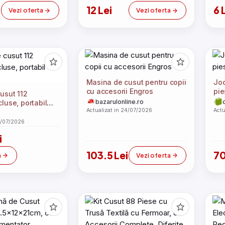
i
12 Lei
6 
Vezi oferta
Vezi oferta
Masina de cusut pentru copii
Joc
cu accesorii Engros
pie
cusut 112
bazarulonline.ro
cluse, portabil
Actualizat in 24/07/2026
Actu
4/07/2026
i
103.5 Lei
70
a
Vezi oferta