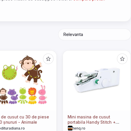
 de cusut cu 30 de piese
Mini masina de cusut
10 șnururi - Animale
portabila Handy Stitch +
Accesorii incluse
edituradiana.ro
tenq.ro