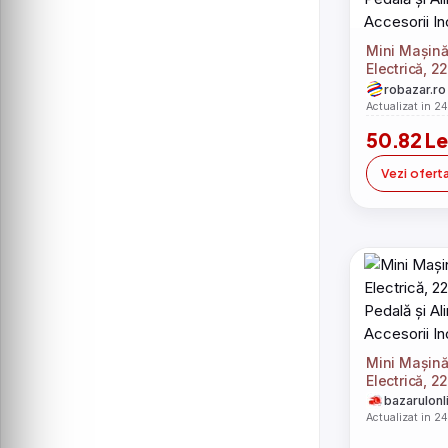
Mini Mașină
Electrică, 2
Pedală și Al
robazar.ro
Accesorii In
Actualizat in 2
50.82 Le
Vezi ofert
Mini Mașină
Electrică, 2
Pedală și Al
bazarulonl
Accesorii I
Actualizat in 2