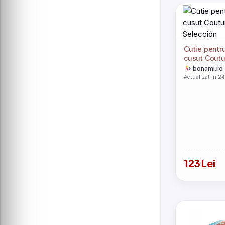
Cutie pentr
cusut Coutu
Selección
bonami.ro
Actualizat in 2
123 Lei