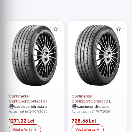
Continental
Continental
ContiSportContact 3 (
ContiSportContact 5 (
235/40 ZR18 (95Y) XL RO1,
275/50 ZR19 (112Y) XL N0,
cauciucuridirect.ro
cauciucuridirect.ro
cu protectie de janta )
SUV, cu protectie de janta )
Actualizat in 24/07/2026
Actualizat in 24/07/2026
1271.22 Lei
728.66 Lei
Vezi oferta
Vezi oferta