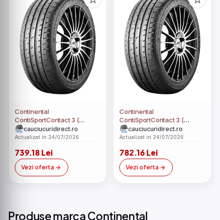
Continental
Continental
ContiSportContact 3 (
ContiSportContact 3 (
245/40 R18 93Y MO, cu
245/40 R18 97Y XL MO, cu
cauciucuridirect.ro
cauciucuridirect.ro
protectie de janta )
protectie de janta )
Actualizat in 24/07/2026
Actualizat in 24/07/2026
739.18 Lei
782.16 Lei
Vezi oferta
Vezi oferta
Produse marca Continental