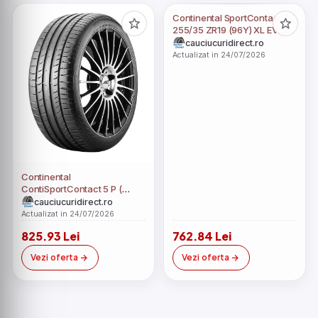
Continental SportContact 7 (
255/35 ZR19 (96Y) XL EVc,
cu protectie de janta )
cauciucuridirect.ro
Actualizat in 24/07/2026
Continental
ContiSportContact 5 P (
255/35 ZR19 (96Y) XL AO, cu
cauciucuridirect.ro
protectie de janta )
Actualizat in 24/07/2026
825.93 Lei
762.84 Lei
Vezi oferta
Vezi oferta