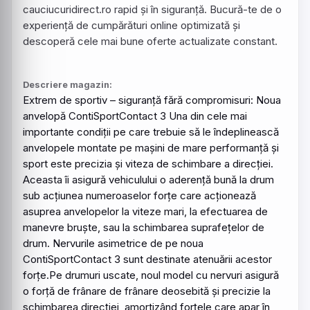
cauciucuridirect.ro rapid și în siguranță. Bucură-te de o
experiență de cumpărături online optimizată și
descoperă cele mai bune oferte actualizate constant.
Descriere magazin:
Extrem de sportiv – siguranţă fără compromisuri: Noua
anvelopă
ContiSportContact
3 Una din cele mai
importante condiţii pe care trebuie să le îndeplinească
anvelopele montate pe maşini de mare performanţă şi
sport este precizia şi viteza de schimbare a direcţiei.
Aceasta îi asigură vehiculului o aderenţă bună la drum
sub acţiunea numeroaselor forţe care acţionează
asuprea anvelopelor la viteze mari, la efectuarea de
manevre bruşte, sau la schimbarea suprafeţelor de
drum. Nervurile asimetrice de pe noua
ContiSportContact
3 sunt destinate atenuării acestor
forţe.Pe drumuri uscate, noul model cu nervuri asigură
o forţă de frânare de frânare deosebită şi precizie la
schimbarea direcţiei, amortizând forţele care apar în