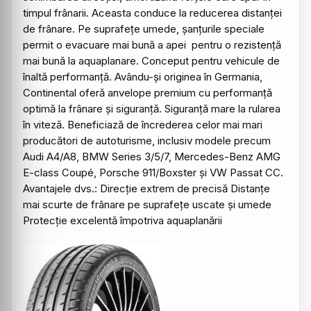
timpul frânarii. Aceasta conduce la reducerea distanţei
de frânare. Pe suprafeţe umede, şanţurile speciale
permit o evacuare mai bună a apei pentru o rezistenţă
mai bună la aquaplanare. Conceput pentru vehicule de
înaltă performanță. Avându-și originea în Germania,
Continental
oferă anvelope premium cu performanță
optimă la frânare și siguranță. Siguranță mare la rularea
în viteză. Beneficiază de încrederea celor mai mari
producători de autoturisme, inclusiv modele precum
Audi A4/A8, BMW Series 3/5/7, Mercedes-Benz AMG
E-class Coupé, Porsche 911/Boxster și VW Passat CC.
Avantajele dvs.: Direcţie extrem de precisă Distanţe
mai scurte de frânare pe suprafeţe uscate şi umede
Protecţie excelentă împotriva aquaplanării