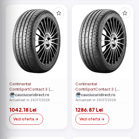
Continental
Continental
ContiSportContact 3 (
ContiSportContact 3 (
255/40 ZR18 (99Y) XL MO,
255/45 ZR19 (100Y) N0, cu
cauciucuridirect.ro
cauciucuridirect.ro
cu protectie de janta )
protectie de janta )
Actualizat in 24/07/2026
Actualizat in 24/07/2026
1042.18 Lei
1286.87 Lei
Vezi oferta
Vezi oferta