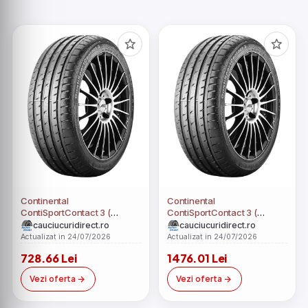
Continental
Continental
ContiSportContact 3 (
ContiSportContact 3 (
235/40 ZR18 (95Y) XL RO1,
285/40 ZR19 (103Y) N0, cu
cauciucuridirect.ro
cauciucuridirect.ro
cu protectie de janta )
protectie de janta )
Actualizat in 24/07/2026
Actualizat in 24/07/2026
728.66 Lei
1476.01 Lei
Vezi oferta
Vezi oferta