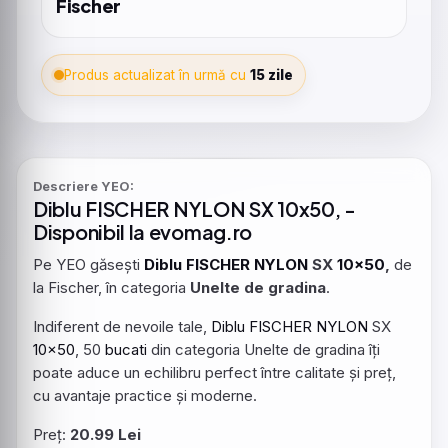
Fischer
Produs actualizat în urmă cu
15 zile
Descriere YEO:
Diblu
FISCHER
NYLON
SX
10x50
, -
Disponibil la evomag.ro
Pe YEO găsești
Diblu
FISCHER
NYLON
SX
10x50
,
de
la Fischer, în categoria
Unelte de gradina
.
Indiferent de nevoile tale,
Diblu
FISCHER
NYLON
SX
10x50
, 50
bucati
din categoria Unelte de gradina îți
poate aduce un echilibru perfect între calitate și preț,
cu avantaje practice și moderne.
Preț:
20.99 Lei