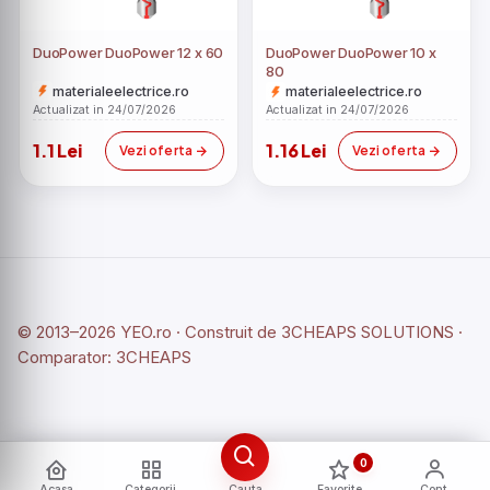
DuoPower DuoPower 12 x 60
DuoPower DuoPower 10 x
80
materialeelectrice.ro
materialeelectrice.ro
Actualizat in 24/07/2026
Actualizat in 24/07/2026
1.1 Lei
1.16 Lei
Vezi oferta
Vezi oferta
© 2013–2026 YEO.ro · Construit de
3CHEAPS SOLUTIONS
·
Comparator:
3CHEAPS
0
Acasa
Categorii
Cauta
Favorite
Cont