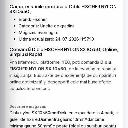
Caracteristicile produsului Diblu FISCHER NYLON
SX 10x50,
Brand: Fischer
Categoria: Unelte de gradina
Magazin: evomag.ro
Ultima actualizare: 24-07-2026 11:57:10
Comandă Diblu FISCHER NYLON SX 10x50, Online,
Simplu și Rapid
Prin intermediul platformei YEO, poți comanda
Diblu
FISCHER NYLON SX 10x50,
de la evomag.ro rapid și
în siguranță. Bucură-te de o experiență de cumpărături
online optimizată și descoperă cele mai bune oferte
actualizate constant.
Descriere magazin:
Diblu
nylon SX 10x50mmDiblu cu expandare in 4 parti, si
guler de fixare.Diamentru gaura: 10mmAdancime
minima gaura: 50mmSe poate folosi cu suruburi pentru