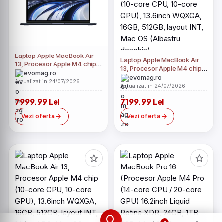
Laptop Apple MacBook Air
Laptop Apple MacBook Air
13, Procesor Apple M4 chip
13, Procesor Apple M4 chip
(10-core CPU, 10-core GPU),
evomag.ro
(10-core CPU, 10-core GPU),
evomag.ro
13.6inch WQXGA, 24GB, 1TB,
Actualizat in 24/07/2026
13.6inch WQXGA, 16GB,
Actualizat in 24/07/2026
layout INT, Mac OS
512GB, layout INT, Mac OS
(Albastru)
7999.99 Lei
7199.99 Lei
(Albastru deschis)
Vezi oferta
Vezi oferta