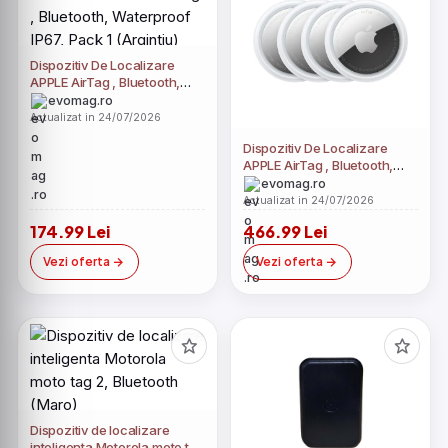
Dispozitiv De Localizare
APPLE AirTag , Bluetooth,
Waterproof IP67, Pack 1
evomag.ro
(Argintiu)
Actualizat in 24/07/2026
Dispozitiv De Localizare
APPLE AirTag , Bluetooth,
Waterproof IP67, Pack 4
evomag.ro
(Argintiu)
Actualizat in 24/07/2026
174.99 Lei
466.99 Lei
Vezi oferta
Vezi oferta
Dispozitiv de localizare
inteligenta Motorola moto tag