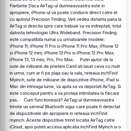
Fierbinte Daca AirTag-ul dumneavoastra este in
apropiere, iPhone-ul va poate conduce direct catre el
cu ajutorul Precision Finding. Veti vedea distanta pana la
AirTag si directia spre care trebuie sa va indreptati, totul
datorita tehnologiei Ultra Wideband. Precision Finding
este compatibila numai cu urmatoarele modele:
iPhone 11; iPhone 11 Pro si iPhone 11 Pro Max; iPhone 12
si iPhone 12 mini; iPhone 12 Pro si iPhone 12 Pro Max;
iPhone 13, 13 mini, Pro, Pro Max. Putin ajutor de la
sute de milioane de prieteni Cand ati lasat ceva cu mult
in urma, cum ar fi pe plaja sau la sala, reteaua inchFind
Myinch, sute de milioane de dispozitive iPhone, iPad si
Mac din intreaga lume, va ajuta sa va depistati AirTag. Si
este conceput pentru a va proteja intimitatea la fiecare
pas. Cum functioneazã? AirTag-ul dumneavoastra
trimite un semnal
Bluetooth
sigur care poate fi detectat
de dispozitivele din apropiere in reteaua inchFind
myinch. Aceste dispozitive trimit locatia AirTag catre
iCloud, apoi puteti accesa aplicatia inchFind Myinch si o