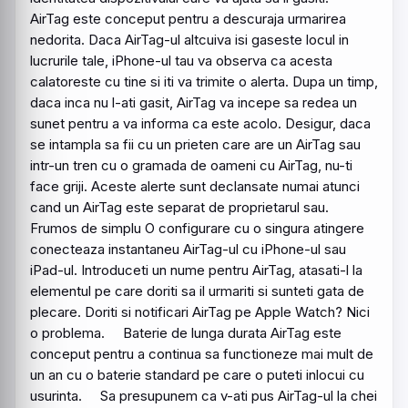
AirTag este conceput pentru a descuraja urmarirea
nedorita. Daca AirTag-ul altcuiva isi gaseste locul in
lucrurile tale, iPhone-ul tau va observa ca acesta
calatoreste cu tine si iti va trimite o alerta. Dupa un timp,
daca inca nu l-ati gasit, AirTag va incepe sa redea un
sunet pentru a va informa ca este acolo. Desigur, daca
se intampla sa fii cu un prieten care are un AirTag sau
intr-un tren cu o gramada de oameni cu AirTag, nu-ti
face griji. Aceste alerte sunt declansate numai atunci
cand un AirTag este separat de proprietarul sau.
Frumos de simplu O configurare cu o singura atingere
conecteaza instantaneu AirTag-ul cu iPhone-ul sau
iPad-ul. Introduceti un nume pentru AirTag, atasati-l la
elementul pe care doriti sa il urmariti si sunteti gata de
plecare. Doriti si notificari AirTag pe Apple Watch? Nici
o problema. Baterie de lunga durata AirTag este
conceput pentru a continua sa functioneze mai mult de
un an cu o baterie standard pe care o puteti inlocui cu
usurinta. Sa presupunem ca v-ati pus AirTag-ul la chei