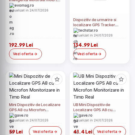
2, Bluetooth (Maro)
evomag.ro
Actualizat in 24/07/2026
Dispozitiv de urmarire si
localizare GPS Tracker
Techstar® GF19, Localizare
techstar.ro
LBS+GPS+GSM+WIFI,
Actualizat in 24/07/2026
Microfon, SIM, Conexiune
192.99 Lei
134.99 Lei
prin Date Mobile
Vezi oferta
Vezi oferta
Mini Dispozitiv de Localizare
UB Mini Dispozitiv de
GPS A8 cu Microfon
Localizare GPS A8 cu
Monitorizare in Timp Real
Microfon Monitorizare in
gave.ro
gave.ro
Timp Real
Actualizat in 24/07/2026
Actualizat in 24/07/2026
59 Lei
41.4 Lei
Vezi oferta
Vezi oferta