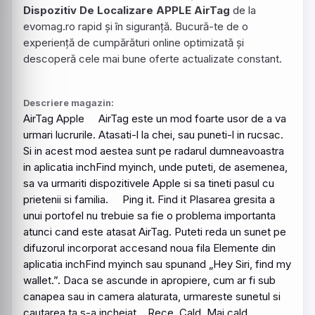
Dispozitiv De Localizare APPLE AirTag
de la
evomag.ro rapid și în siguranță. Bucură-te de o
experiență de cumpărături online optimizată și
descoperă cele mai bune oferte actualizate constant.
Descriere magazin:
AirTag
Apple
AirTag
este un mod foarte usor de a va
urmari lucrurile. Atasati-l la chei, sau puneti-l in rucsac.
Si in acest mod aestea sunt pe radarul dumneavoastra
in aplicatia inchFind myinch, unde puteti, de asemenea,
sa va urmariti dispozitivele Apple si sa tineti pasul cu
prietenii si familia. Ping it. Find it Plasarea gresita a
unui portofel nu trebuie sa fie o problema importanta
atunci cand este atasat
AirTag
. Puteti reda un sunet pe
difuzorul incorporat accesand noua fila Elemente din
aplicatia inchFind myinch sau spunand „Hey Siri, find my
wallet.”. Daca se ascunde in apropiere, cum ar fi sub
canapea sau in camera alaturata, urmareste sunetul si
cautarea ta s-a incheiat. Rece. Cald. Mai cald.