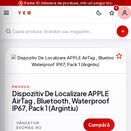
Peste 10 milioane de produse, intr-un singur loc.
0
PRODUS
Dispozitiv De Localizare APPLE
AirTag , Bluetooth, Waterproof
IP67, Pack 1 (Argintiu)
VÂNZĂTOR
Cumpără
EVOMAG.RO