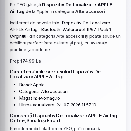
Pe YEO găsești
Dispozitiv
De
Localizare
APPLE
AirTag
de la Apple, în categoria
Alte accesorii
.
Indiferent de nevoile tale,
Dispozitiv
De
Localizare
APPLE
AirTag
,
Bluetooth
,
Waterproof
IP67
,
Pack
1
(
Argintiu
) din categoria Alte accesorii îți poate aduce un
echilibru perfect între calitate și preț, cu avantaje
practice și moderne.
Preț:
174.99 Lei
Caracteristicile produsului Dispozitiv De
Localizare APPLE AirTag
Brand: Apple
Categoria: Alte accesorii
Magazin: evomag.ro
Ultima actualizare: 24-07-2026 11:57:10
Comandă Dispozitiv De Localizare APPLE AirTag
Online, Simplu și Rapid
Prin intermediul platformei YEO, poți comanda