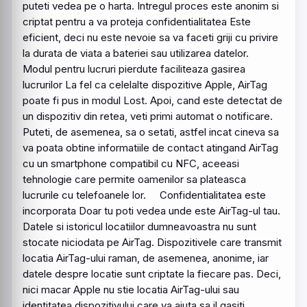
puteti vedea pe o harta. Intregul proces este anonim si
criptat pentru a va proteja confidentialitatea Este
eficient, deci nu este nevoie sa va faceti griji cu privire
la durata de viata a bateriei sau utilizarea datelor.
Modul pentru lucruri pierdute faciliteaza gasirea
lucrurilor La fel ca celelalte dispozitive Apple, AirTag
poate fi pus in modul Lost. Apoi, cand este detectat de
un dispozitiv din retea, veti primi automat o notificare.
Puteti, de asemenea, sa o setati, astfel incat cineva sa
va poata obtine informatiile de contact atingand AirTag
cu un smartphone compatibil cu NFC, aceeasi
tehnologie care permite oamenilor sa plateasca
lucrurile cu telefoanele lor. Confidentialitatea este
incorporata Doar tu poti vedea unde este AirTag-ul tau.
Datele si istoricul locatiilor dumneavoastra nu sunt
stocate niciodata pe AirTag. Dispozitivele care transmit
locatia AirTag-ului raman, de asemenea, anonime, iar
datele despre locatie sunt criptate la fiecare pas. Deci,
nici macar Apple nu stie locatia AirTag-ului sau
identitatea dispozitivului care va ajuta sa il gasiti.