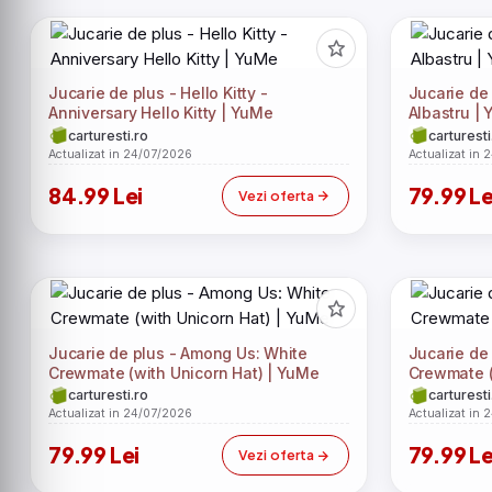
Jucarie de plus - Hello Kitty -
Jucarie de
Anniversary Hello Kitty | YuMe
Albastru |
carturesti.ro
carturesti
Actualizat in 24/07/2026
Actualizat in 
84.99 Lei
79.99 Le
Vezi oferta
Jucarie de plus - Among Us: White
Jucarie de
Crewmate (with Unicorn Hat) | YuMe
Crewmate (
carturesti.ro
carturesti
Actualizat in 24/07/2026
Actualizat in 
79.99 Lei
79.99 Le
Vezi oferta