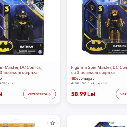
pin Master, DC Comics,
Figurina Spin Master, DC Comi
3 accesorii surpriza
cu 3 accesorii surpriza
o
evomag.ro
24/07/2026
Actualizat in 24/07/2026
i
58.99 Lei
Vezi oferta
Vez