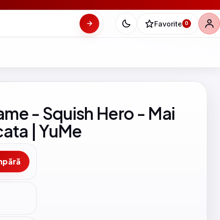
Favorite
0
Game - Squish Hero - Mai
cata | YuMe
mpără