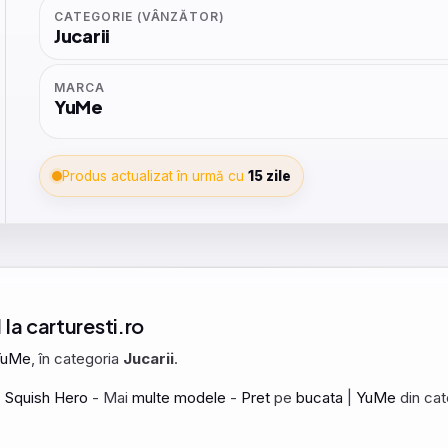
CATEGORIE (VÂNZĂTOR)
Jucarii
MARCA
YuMe
Produs actualizat în urmă cu
15 zile
 la carturesti.ro
YuMe
, în categoria
Jucarii
.
-
Squish
Hero
- Mai
multe
modele
-
Pret
pe
bucata
|
YuMe
din cat