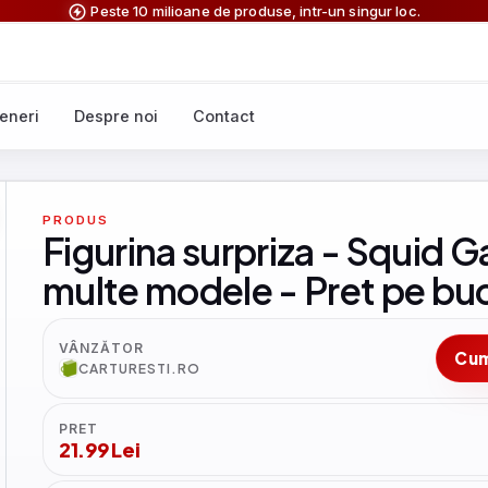
Peste 10 milioane de produse, intr-un singur loc.
eneri
Despre noi
Contact
PRODUS
Figurina surpriza - Squid 
multe modele - Pret pe bu
VÂNZĂTOR
Cu
CARTURESTI.RO
PRET
21.99 Lei