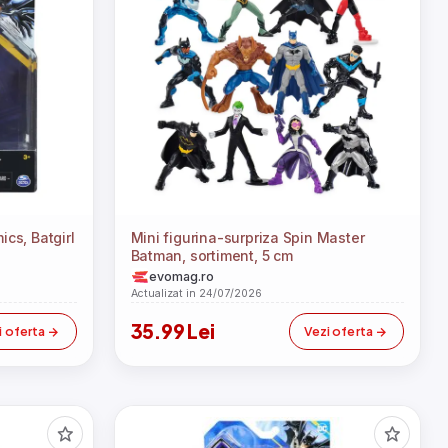
cs, Batgirl
Mini figurina-surpriza Spin Master
Batman, sortiment, 5 cm
evomag.ro
Actualizat in 24/07/2026
35.99 Lei
i oferta
Vezi oferta