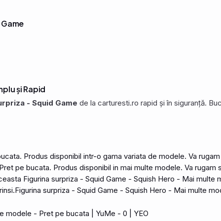
id Game
plu și Rapid
urpriza - Squid Game
de la carturesti.ro rapid și în siguranță. 
bucata
. Produs disponibil intr-o gama variata de
modele
. Va rugam
Pret
pe
bucata
. Produs disponibil in mai
multe
modele
. Va rugam 
Aceasta
Figurina
surpriza
-
Squid
Game
-
Squish
Hero
- Mai
multe
insi.
Figurina
surpriza
-
Squid
Game
-
Squish
Hero
- Mai
multe
mod