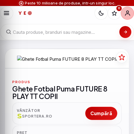
Peste 10 milioane de produse, intr-un singur loc.
0
PRODUS
Ghete Fotbal Puma FUTURE 8
PLAY TT COPII
VÂNZĂTOR
Cumpără
SPORTERA.RO
PRET