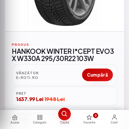
PRODUS
HANKOOK WINTER I*CEPT EVO3
X W330A 295/30R22 103W
VÂNZĂTOR
Cumpără
E-ROTI.RO
PRET
1637.99 Lei
1948 Lei
CATEGORIE (VÂNZĂTOR)
iarna
0
Acasa
Categorii
Cauta
Favorite
Cont
MARCA