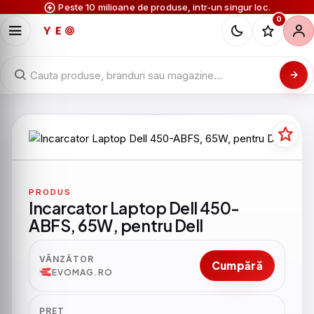
Peste 10 milioane de produse, intr-un singur loc.
0
PRODUS
Incarcator Laptop Dell 450-
ABFS, 65W, pentru Dell
VÂNZĂTOR
Cumpără
EVOMAG.RO
PRET