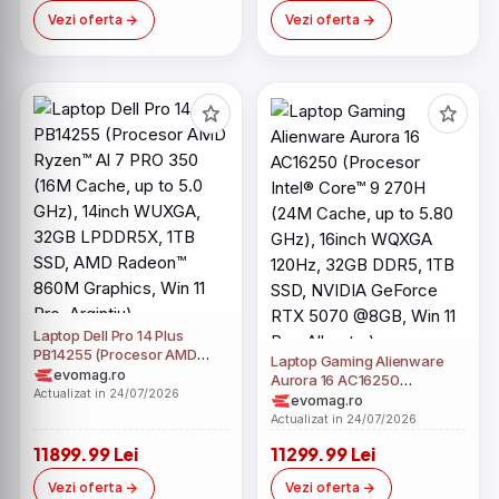
Argintiu)
Argintiu)
Vezi oferta
Vezi oferta
Laptop Dell Pro 14 Plus
PB14255 (Procesor AMD
Laptop Gaming Alienware
Ryzen™ Al 7 PRO 350 (16M
evomag.ro
Aurora 16 AC16250
Cache, up to 5.0 GHz),
Actualizat in 24/07/2026
(Procesor Intel® Core™ 9
evomag.ro
14inch WUXGA, 32GB
270H (24M Cache, up to
Actualizat in 24/07/2026
LPDDR5X, 1TB SSD, AMD
5.80 GHz), 16inch WQXGA
Radeon™ 860M Graphics,
11899.99 Lei
11299.99 Lei
120Hz, 32GB DDR5, 1TB SSD,
Win 11 Pro, Argintiu)
NVIDIA GeForce RTX 5070
Vezi oferta
Vezi oferta
@8GB, Win 11 Pro, Albastru)