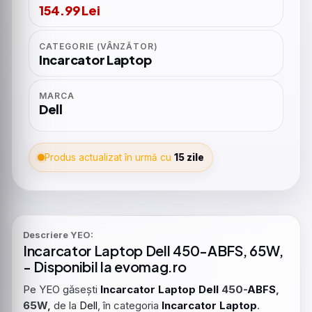
154.99 Lei
CATEGORIE (VÂNZĂTOR)
Incarcator Laptop
MARCA
Dell
Produs actualizat în urmă cu
15 zile
Descriere YEO:
Incarcator
Laptop
Dell
450-
ABFS
, 65W,
- Disponibil la evomag.ro
Pe YEO găsești
Incarcator
Laptop
Dell
450-
ABFS
,
65W,
de la
Dell
, în categoria
Incarcator
Laptop
.