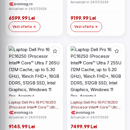
5.20 GHz), 16inch FHD+,
Actualizat in 24/07/2026
Core™ Ultra 5 236V (8M
evomag.ro
32GB DDR5, 1TB SSD, Intel
Cache, up to 4.70 GHz),
Actualizat in 24/07/2026
Graphics, Windows 11 Pro,
14inch FHD+, 16GB
Argintiu)
6599.99 Lei
9199.99 Lei
LPDDR5X, 512GB SSD, FGP,
Intel Arc 130V Graphics,
Vezi oferta
Vezi oferta
Windows 11 Pro, Gri)
Laptop Dell Pro 16 PC16250
Laptop Dell Pro 16 PC16250
(Procesor Intel® Core™ Ultra
(Procesor Intel® Core™ Ultra
7 265U (12M Cache, up to
7 255U (12M Cache, up to
evomag.ro
evomag.ro
5.30 GHz), 16inch FHD+,
5.20 GHz), 16inch FHD+,
Actualizat in 24/07/2026
Actualizat in 24/07/2026
16GB DDR5, 512GB SSD, Intel
16GB DDR5, 512GB SSD, Intel
9145.99 Lei
7499.99 Lei
Graphics, Windows 11 Pro,
Graphics, Windows 11 Pro,