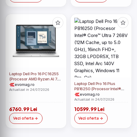
Laptop Dell Pro 16 PC16255
(Procesor AMD Ryzen AI 7
Laptop Dell Pro 16 Plus
350 (16M Cache, up to 5.0
evomag.ro
PB16250 (Procesor Intel®
GHz), 16inch FHD+, 16GB
Actualizat in 24/07/2026
Core™ Ultra 7 268V (12M
evomag.ro
DDR5, 512GB SSD, AMD
Cache, up to 5.0 GHz),
Radeon 860M, Windows 11
Actualizat in 24/07/2026
16inch FHD+, 32GB
Pro, Argintiu)
6760.99 Lei
10599.99 Lei
LPDDR5X, 1TB SSD, Intel Arc
140V Graphics, Windows 11
Vezi oferta
Vezi oferta
Pro, Gri)