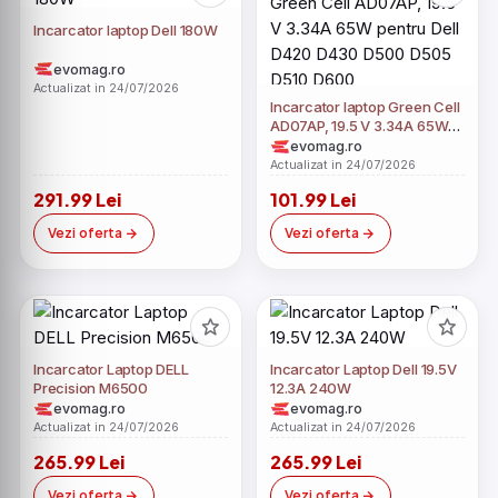
Incarcator laptop Dell 180W
evomag.ro
Actualizat in 24/07/2026
Incarcator laptop Green Cell
AD07AP, 19.5 V 3.34A 65W
pentru Dell D420 D430
evomag.ro
D500 D505 D510 D600
Actualizat in 24/07/2026
291.99 Lei
101.99 Lei
Vezi oferta
Vezi oferta
Incarcator Laptop DELL
Incarcator Laptop Dell 19.5V
Precision M6500
12.3A 240W
evomag.ro
evomag.ro
Actualizat in 24/07/2026
Actualizat in 24/07/2026
265.99 Lei
265.99 Lei
Vezi oferta
Vezi oferta