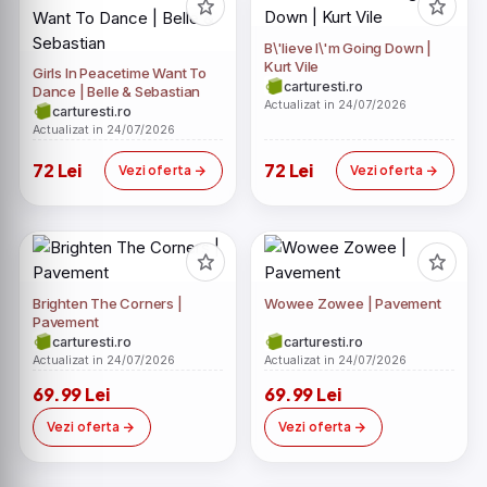
B\'lieve I\'m Going Down |
Kurt Vile
Girls In Peacetime Want To
carturesti.ro
Dance | Belle & Sebastian
Actualizat in 24/07/2026
carturesti.ro
Actualizat in 24/07/2026
72 Lei
72 Lei
Vezi oferta
Vezi oferta
Brighten The Corners |
Wowee Zowee | Pavement
Pavement
carturesti.ro
carturesti.ro
Actualizat in 24/07/2026
Actualizat in 24/07/2026
69.99 Lei
69.99 Lei
Vezi oferta
Vezi oferta