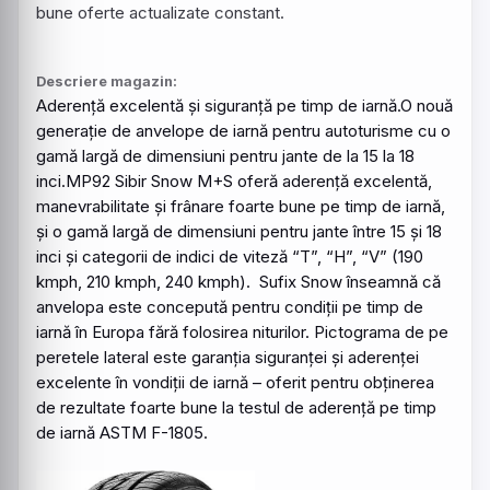
bune oferte actualizate constant.
Descriere magazin:
Aderență excelentă și siguranță pe timp de iarnă.O nouă
generație de anvelope de iarnă pentru autoturisme cu o
gamă largă de dimensiuni pentru jante de la 15 la 18
inci.
MP92
Sibir
Snow
M+S oferă aderență excelentă,
manevrabilitate și frânare foarte bune pe timp de iarnă,
și o gamă largă de dimensiuni pentru jante între 15 și 18
inci și categorii de indici de viteză “T”, “H”, “V” (190
kmph, 210 kmph, 240 kmph). Sufix
Snow
înseamnă că
anvelopa este concepută pentru condiții pe timp de
iarnă în Europa fără folosirea niturilor. Pictograma de pe
peretele lateral este garanția siguranței și aderenței
excelente în vondiții de iarnă – oferit pentru obținerea
de rezultate foarte bune la testul de aderență pe timp
de iarnă ASTM F-1805.