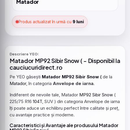
Matador
Produs actualizat în urmă cu
9 luni
Descriere YEO:
Matador
MP92
Sibir
Snow
( - Disponibil la
cauciucuridirect.ro
Pe YEO găsești
Matador
MP92
Sibir
Snow
(
de la
Matador
, în categoria
Anvelope de iarna
.
Indiferent de nevoile tale, Matador
MP92
Sibir
Snow
(
225/75 R16
104T
, SUV ) din categoria Anvelope de iarna
îți poate aduce un echilibru perfect între calitate și preț,
cu avantaje practice și moderne.
Caracteristici și Avantaje ale produsului Matador