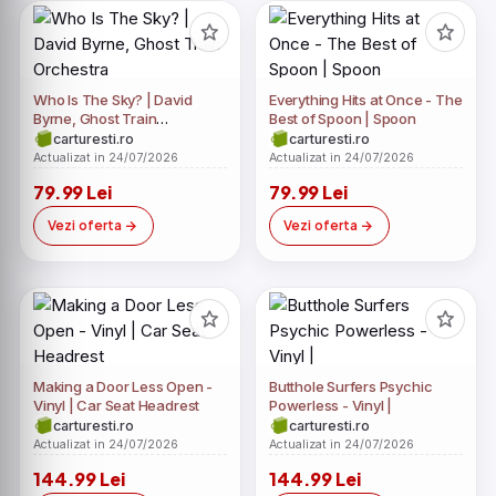
Who Is The Sky? | David
Everything Hits at Once - The
Byrne, Ghost Train
Best of Spoon | Spoon
Orchestra
carturesti.ro
carturesti.ro
Actualizat in 24/07/2026
Actualizat in 24/07/2026
79.99 Lei
79.99 Lei
Vezi oferta
Vezi oferta
Making a Door Less Open -
Butthole Surfers Psychic
Vinyl | Car Seat Headrest
Powerless - Vinyl |
carturesti.ro
carturesti.ro
Actualizat in 24/07/2026
Actualizat in 24/07/2026
144.99 Lei
144.99 Lei