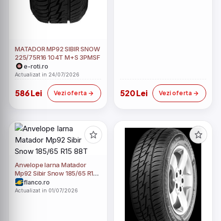
MATADOR MP92 SIBIR SNOW
225/75R16 104T M+S 3PMSF
e-roti.ro
Actualizat in 24/07/2026
586 Lei
520 Lei
Vezi oferta
Vezi oferta
Anvelope Iarna Matador
Mp92 Sibir Snow 185/65 R15
88T
flanco.ro
Actualizat in 01/07/2026