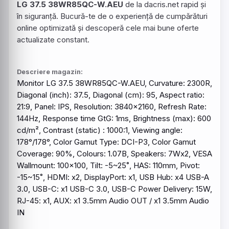
LG 37.5 38WR85QC-W.AEU
de la dacris.net rapid și
în siguranță. Bucură-te de o experiență de cumpărături
online optimizată și descoperă cele mai bune oferte
actualizate constant.
Descriere magazin:
Monitor
LG 37.5
38WR85QC
-W.AEU, Curvature: 2300R,
Diagonal (inch): 37.5, Diagonal (cm): 95, Aspect ratio:
21:9, Panel: IPS, Resolution: 3840x2160, Refresh Rate:
144Hz, Response time GtG: 1ms, Brightness (max): 600
cd/m², Contrast (static) : 1000:1, Viewing angle:
178°/178°, Color Gamut Type: DCI-P3, Color Gamut
Coverage: 90%, Colours: 1.07B, Speakers: 7Wx2, VESA
Wallmount: 100x100, Tilt: -5~25˚, HAS: 110mm, Pivot:
-15~15˚, HDMI: x2, DisplayPort: x1, USB Hub: x4 USB-A
3.0, USB-C: x1 USB-C 3.0, USB-C Power Delivery: 15W,
RJ-45: x1, AUX: x1 3.5mm Audio OUT / x1 3.5mm Audio
IN