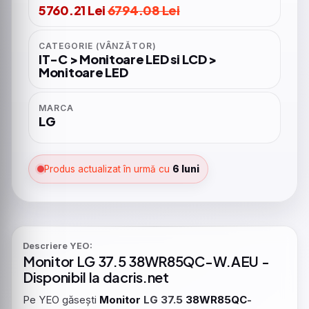
5760.21 Lei
6794.08 Lei
CATEGORIE (VÂNZĂTOR)
IT-C > Monitoare LED si LCD >
Monitoare LED
MARCA
LG
Produs actualizat în urmă cu
6 luni
Descriere YEO:
Monitor
LG 37.5
38WR85QC
-W.AEU -
Disponibil la dacris.net
Pe YEO găsești
Monitor
LG 37.5
38WR85QC
-