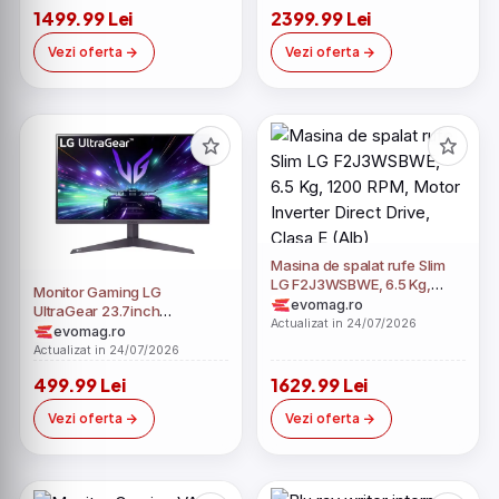
1499.99 Lei
2399.99 Lei
Vezi oferta
Vezi oferta
Masina de spalat rufe Slim
LG F2J3WSBWE, 6.5 Kg,
Monitor Gaming LG
1200 RPM, Motor Inverter
evomag.ro
UltraGear 23.7inch
Direct Drive, Clasa E (Alb)
Actualizat in 24/07/2026
24GS50F-B, Full HD (1920 x
evomag.ro
1080), HDMI, DisplayPort, 180
Actualizat in 24/07/2026
Hz, 5 ms (Negru)
499.99 Lei
1629.99 Lei
Vezi oferta
Vezi oferta