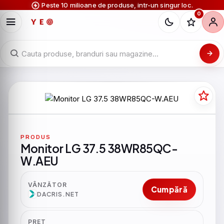
Peste 10 milioane de produse, intr-un singur loc.
0
PRODUS
Monitor LG 37.5 38WR85QC-
W.AEU
VÂNZĂTOR
Cumpără
DACRIS.NET
PRET