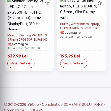
Blu ray writer intern laptop,
HLDS BU40N, 9.5mm , Slim
Blu-ray writer
evomag.ro
Monitor Gaming VA LED LG
Actualizat in 24/07/2026
27inch 27GS50F-B, Full HD
(1920 x 1080), HDMI,
evomag.ro
DisplayPort, 180 Hz (Negru)
Actualizat in 24/07/2026
639.99 Lei
195.99 Lei
Vezi oferta
Vezi oferta
© 2013–2026 YEO.ro · Construit de
3CHEAPS SOLUTIONS
·
Comparator:
3CHEAPS