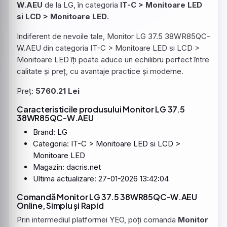
W.AEU
de la LG, în categoria
IT-C > Monitoare LED
si LCD > Monitoare LED
.
Indiferent de nevoile tale, Monitor LG 37.5 38WR85QC-
W.AEU din categoria IT-C > Monitoare LED si LCD >
Monitoare LED îți poate aduce un echilibru perfect între
calitate și preț, cu avantaje practice și moderne.
Preț:
5760.21 Lei
Caracteristicile produsului
Monitor
LG 37.5
38WR85QC
-W.AEU
Brand: LG
Categoria: IT-C > Monitoare LED si LCD >
Monitoare LED
Magazin: dacris.net
Ultima actualizare: 27-01-2026 13:42:04
Comandă Monitor LG 37.5 38WR85QC-W.AEU
Online, Simplu și Rapid
Prin intermediul platformei YEO, poți comanda
Monitor