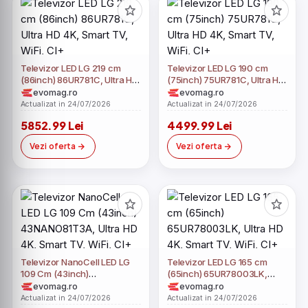
Televizor LED LG 219 cm
Televizor LED LG 190 cm
(86inch) 86UR781C, Ultra HD
(75inch) 75UR781C, Ultra HD
4K, Smart TV, WiFi, CI+
4K, Smart TV, WiFi, CI+
evomag.ro
evomag.ro
Actualizat in 24/07/2026
Actualizat in 24/07/2026
5852.99 Lei
4499.99 Lei
Vezi oferta
Vezi oferta
Televizor NanoCell LED LG
Televizor LED LG 165 cm
109 Cm (43inch)
(65inch) 65UR78003LK,
43NANO81T3A, Ultra HD 4K,
Ultra HD 4K, Smart TV, WiFi,
evomag.ro
evomag.ro
Smart TV, WiFi, CI+
CI+
Actualizat in 24/07/2026
Actualizat in 24/07/2026