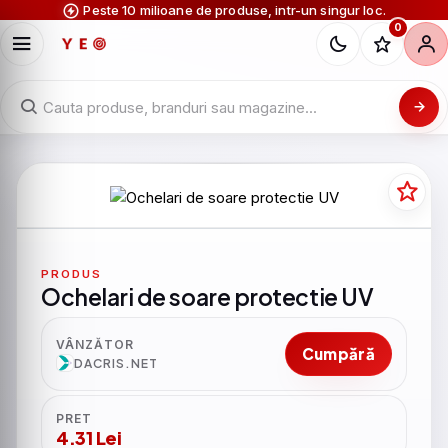
Peste 10 milioane de produse, intr-un singur loc.
0
PRODUS
Ochelari de soare protectie UV
VÂNZĂTOR
Cumpără
DACRIS.NET
PRET
4.31 Lei