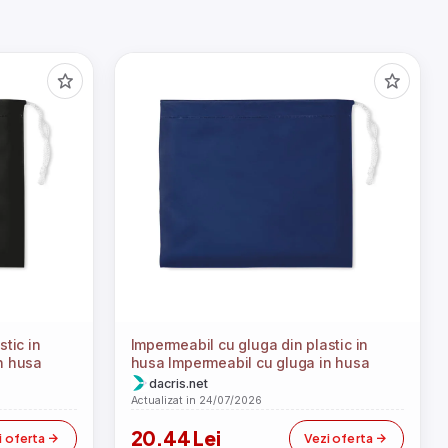
tic in
Impermeabil cu gluga din plastic in
n husa
husa Impermeabil cu gluga in husa
dacris.net
Actualizat in 24/07/2026
20.44 Lei
i oferta
Vezi oferta