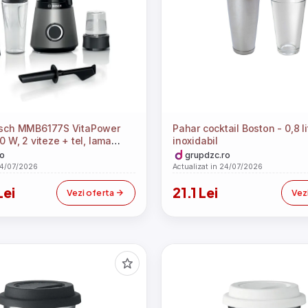
osch MMB6177S VitaPower
Pahar cocktail Boston - 0,8 lit
0 W, 2 viteze + tel, lama
inoxidabil
in otel inoxidabil cu 4 aripi,
o
grupdzc.ro
moSafe rezistent la caldura
24/07/2026
Actualizat in 24/07/2026
icla Tritan ToGo, tocator
Lei
21.1 Lei
Argintiu)
Vezi oferta
Vez