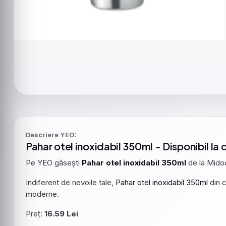
Descriere YEO:
Pahar
otel
inoxidabil
350ml
- Disponibil la 
Pe YEO găsești
Pahar
otel
inoxidabil
350ml
de la Mido
Indiferent de nevoile tale,
Pahar
otel
inoxidabil
350ml
din c
moderne.
Preț:
16.59 Lei