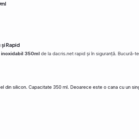
0ml
 și Rapid
 inoxidabil 350ml
de la dacris.net rapid și în siguranță. Bucură-t
el din silicon. Capacitate 350 ml. Deoarece este o cana cu un sing