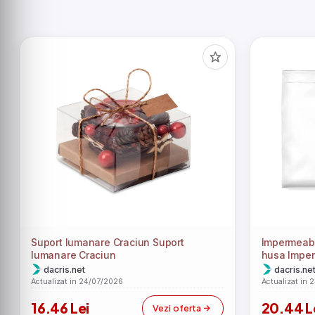
Suport lumanare Craciun Suport
Impermeabil
lumanare Craciun
husa Imper
dacris.net
dacris.ne
Actualizat in 24/07/2026
Actualizat in 
16.46 Lei
20.44 L
Vezi oferta