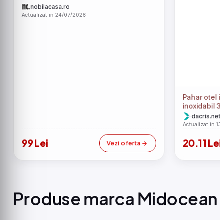
nobilacasa.ro
Actualizat in 24/07/2026
Pahar otel 
inoxidabil 
dacris.ne
Actualizat in 
99 Lei
20.11 Le
Vezi oferta
Produse marca Midocean