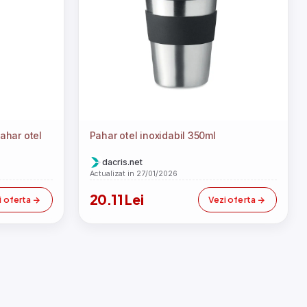
ahar otel
Pahar otel inoxidabil 350ml
dacris.net
Actualizat in 27/01/2026
20.11 Lei
i oferta
Vezi oferta