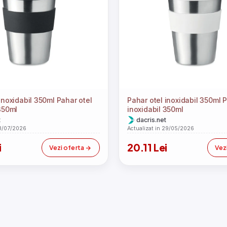
inoxidabil 350ml Pahar otel
Pahar otel inoxidabil 350ml P
350ml
inoxidabil 350ml
t
dacris.net
13/07/2026
Actualizat in 29/05/2026
i
20.11 Lei
Vezi oferta
Vez