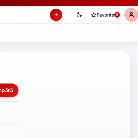
Favorite
0
l
mpără