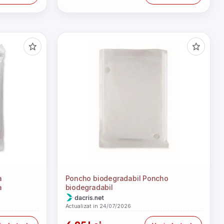
a
Poncho biodegradabil Poncho
a
biodegradabil
dacris.net
Actualizat in 24/07/2026