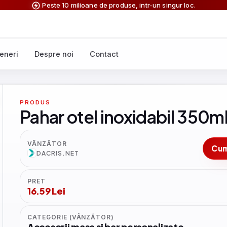
Peste 10 milioane de produse, intr-un singur loc.
eneri
Despre noi
Contact
PRODUS
Pahar otel inoxidabil 350m
VÂNZĂTOR
Cu
DACRIS.NET
PRET
16.59 Lei
CATEGORIE (VÂNZĂTOR)
Accesorii masa si bar personalizate