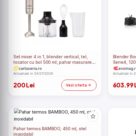
Set mixer 4 in 1, blender vertical, tel,
Blender B
tocator cu bol 500 ml, pahar masurare
Serie4, 120
650 ml, cutite otel inoxidabil
Easy Klick d
cartuseria.ro
evomag.r
pahar Ther
Actualizat in 24/07/2026
Actualizat in 
de 1,5 l, st
200 Lei
603.99 
universal (
Vezi oferta
Pahar termos BAMBOO, 450 ml, otel
inoxidabil