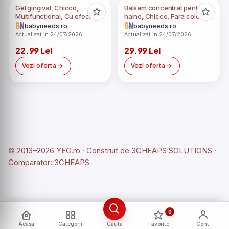
Gel gingival, Chicco,
Balsam concentrat pentru
Multifunctional, Cu efect de
haine, Chicco, Fara coloranti
calmare, Cu proprietati
si substante nocive, Testat
babyneeds.ro
babyneeds.ro
antibacteriene, 30 ml, 4
dermatologic, 60 de spalari,
Actualizat in 24/07/2026
Actualizat in 24/07/2026
luni+
Sweet Talcum, 0 luni+, 1.5L
22.99 Lei
29.99 Lei
Vezi oferta
Vezi oferta
© 2013–2026 YEO.ro · Construit de
3CHEAPS SOLUTIONS
·
Comparator:
3CHEAPS
0
Acasa
Categorii
Cauta
Favorite
Cont