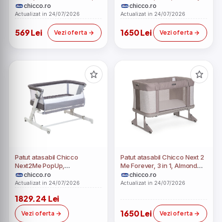
luni+
(Gri), 0luni+
chicco.ro
chicco.ro
Actualizat in 24/07/2026
Actualizat in 24/07/2026
569 Lei
1650 Lei
Vezi oferta
Vezi oferta
Patut atasabil Chicco
Patut atasabil Chicco Next 2
Next2Me PopUp,
Me Forever, 3 in 1, Almond
Atmoshpere(Gri), 0luni+
(Bej), 0luni+
chicco.ro
chicco.ro
Actualizat in 24/07/2026
Actualizat in 24/07/2026
1829.24 Lei
1650 Lei
Vezi oferta
Vezi oferta