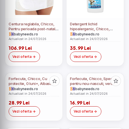
Centura reglabila, Chicco,
Detergent lichid
Pentru perioada post-natala,
hipoalergenic, Chicco,
Marimea S, Alb
Pentru haine, 1.5litri, 0luni+
babyneeds.ro
babyneeds.ro
Actualizat in 24/07/2026
Actualizat in 24/07/2026
106.99 Lei
35.99 Lei
Vezi oferta
Vezi oferta
Forfecuta, Chicco, Cu
Forfecuta, Chicco, Speciala
protectie, 0 luni+, Albastru
pentru nou-nascuti, verde,
0luni+
babyneeds.ro
babyneeds.ro
Actualizat in 24/07/2026
Actualizat in 24/07/2026
28.99 Lei
16.99 Lei
Vezi oferta
Vezi oferta