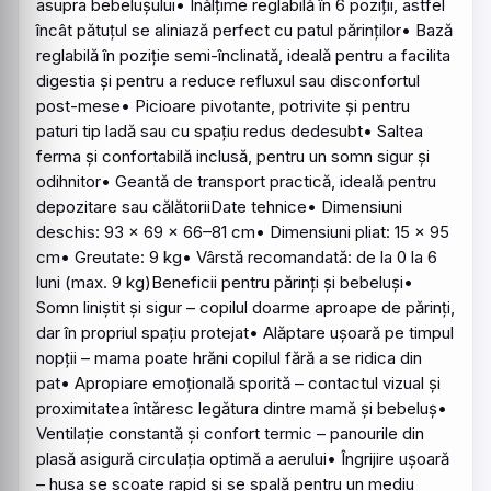
asupra bebelușului• Înălțime reglabilă în 6 poziții, astfel
încât pătuțul se aliniază perfect cu patul părinților• Bază
reglabilă în poziție semi-înclinată, ideală pentru a facilita
digestia și pentru a reduce refluxul sau disconfortul
post-mese• Picioare pivotante, potrivite și pentru
paturi tip ladă sau cu spațiu redus dedesubt• Saltea
ferma și confortabilă inclusă, pentru un somn sigur și
odihnitor• Geantă de transport practică, ideală pentru
depozitare sau călătoriiDate tehnice• Dimensiuni
deschis: 93 × 69 × 66–81 cm• Dimensiuni pliat: 15 × 95
cm• Greutate: 9 kg• Vârstă recomandată: de la 0 la 6
luni (max. 9 kg)Beneficii pentru părinți și bebeluși•
Somn liniștit și sigur – copilul doarme aproape de părinți,
dar în propriul spațiu protejat• Alăptare ușoară pe timpul
nopții – mama poate hrăni copilul fără a se ridica din
pat• Apropiare emoțională sporită – contactul vizual și
proximitatea întăresc legătura dintre mamă și bebeluș•
Ventilație constantă și confort termic – panourile din
plasă asigură circulația optimă a aerului• Îngrijire ușoară
– husa se scoate rapid și se spală pentru un mediu