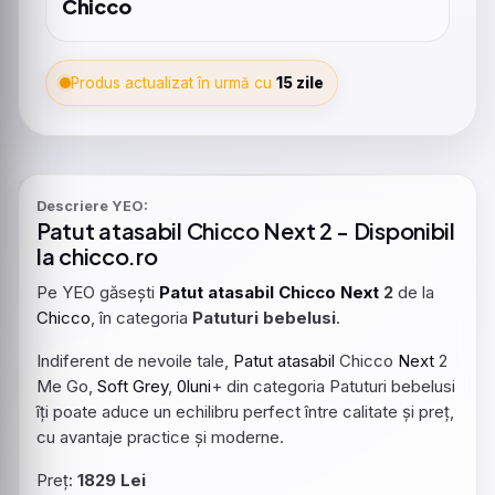
Chicco
Produs actualizat în urmă cu
15 zile
Descriere YEO:
Patut
atasabil
Chicco
Next
2 - Disponibil
la chicco.ro
Pe YEO găsești
Patut
atasabil
Chicco
Next
2
de la
Chicco
, în categoria
Patuturi bebelusi
.
Indiferent de nevoile tale,
Patut
atasabil
Chicco
Next
2
Me Go,
Soft
Grey
,
0luni
+ din categoria Patuturi bebelusi
îți poate aduce un echilibru perfect între calitate și preț,
cu avantaje practice și moderne.
Preț:
1829 Lei