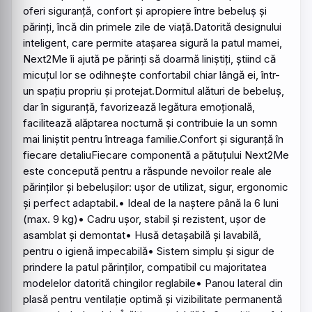
oferi siguranță, confort și apropiere între bebeluș și
părinți, încă din primele zile de viață.Datorită designului
inteligent, care permite atașarea sigură la patul mamei,
Next2Me îi ajută pe părinți să doarmă liniștiți, știind că
micuțul lor se odihnește confortabil chiar lângă ei, într-
un spațiu propriu și protejat.Dormitul alături de bebeluș,
dar în siguranță, favorizează legătura emoțională,
facilitează alăptarea nocturnă și contribuie la un somn
mai liniștit pentru întreaga familie.Confort și siguranță în
fiecare detaliuFiecare componentă a pătuțului Next2Me
este concepută pentru a răspunde nevoilor reale ale
părinților și bebelușilor: ușor de utilizat, sigur, ergonomic
și perfect adaptabil.• Ideal de la naștere până la 6 luni
(max. 9 kg)• Cadru ușor, stabil și rezistent, ușor de
asamblat și demontat• Husă detașabilă și lavabilă,
pentru o igienă impecabilă• Sistem simplu și sigur de
prindere la patul părinților, compatibil cu majoritatea
modelelor datorită chingilor reglabile• Panou lateral din
plasă pentru ventilație optimă și vizibilitate permanentă