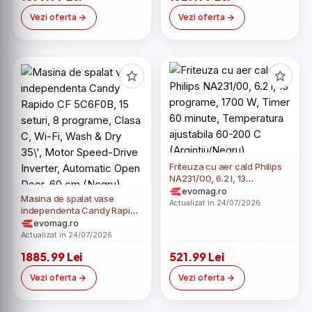
deschidere automata, Add-
Vezi oferta
Vezi oferta
dish, Wash&Dry 35’, Maxi
Tub, 60 cm (Alb)
Friteuza cu aer cald Philips
NA231/00, 6.2 l, 13
programe, 1700 W, Timer 60
evomag.ro
Masina de spalat vase
minute, Temperatura
Actualizat in 24/07/2026
independenta Candy Rapido
ajustabila 60-200 C
CF 5C6F0B, 15 seturi, 8
evomag.ro
(Argintiu/Negru)
programe, Clasa C, Wi-Fi,
Actualizat in 24/07/2026
Wash & Dry 35\', Motor
1885.99 Lei
521.99 Lei
Speed-Drive Inverter,
Automatic Open Door, 60 cm
Vezi oferta
Vezi oferta
(Negru)​