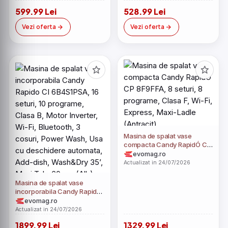
599.99 Lei
528.99 Lei
Vezi oferta
Vezi oferta
​Masina de spalat vase
compacta Candy RapidÓ CP
8F9FFA, 8 seturi, 8
evomag.ro
programe, Clasa F, Wi-Fi,
Actualizat in 24/07/2026
Express, Maxi-Ladle
(Antracit​)
Masina de spalat vase
incorporabila Candy Rapido
CI 6B4S1PSA, 16 seturi, 10
evomag.ro
programe, Clasa B, Motor
Actualizat in 24/07/2026
Inverter, Wi-Fi, Bluetooth, 3
1899.99 Lei
1329.99 Lei
cosuri, Power Wash, Usa cu