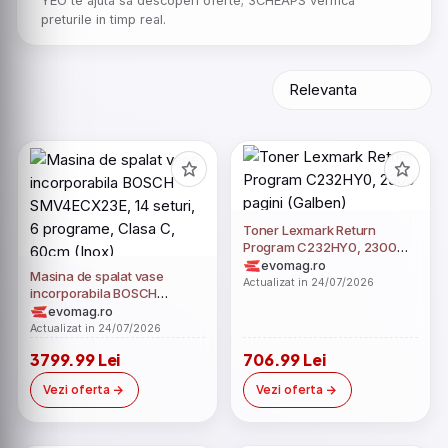
YEO te ajuta sa descoperi oferte; 3CHEAPS verifica
preturile in timp real.
Toner Lexmark Return
Program C232HY0, 2300
pagini (Galben)
evomag.ro
Masina de spalat vase
Actualizat in 24/07/2026
incorporabila BOSCH
SMV4ECX23E, 14 seturi, 6
evomag.ro
programe, Clasa C, 60cm
Actualizat in 24/07/2026
(Inox)
3799.99 Lei
706.99 Lei
Vezi oferta
Vezi oferta