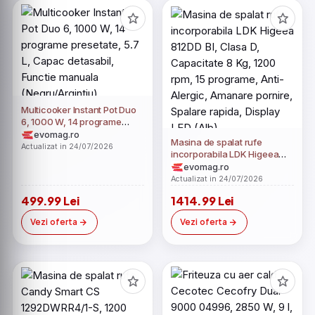
Multicooker Instant Pot Duo
6, 1000 W, 14 programe
presetate, 5.7 L, Capac
evomag.ro
Masina de spalat rufe
detasabil, Functie manuala
Actualizat in 24/07/2026
incorporabila LDK Higeea
(Negru/Argintiu)
812DD BI, Clasa D,
evomag.ro
Capacitate 8 Kg, 1200 rpm,
Actualizat in 24/07/2026
15 programe, Anti-Alergic,
499.99 Lei
1414.99 Lei
Amanare pornire, Spalare
rapida, Display LED (Alb)
Vezi oferta
Vezi oferta