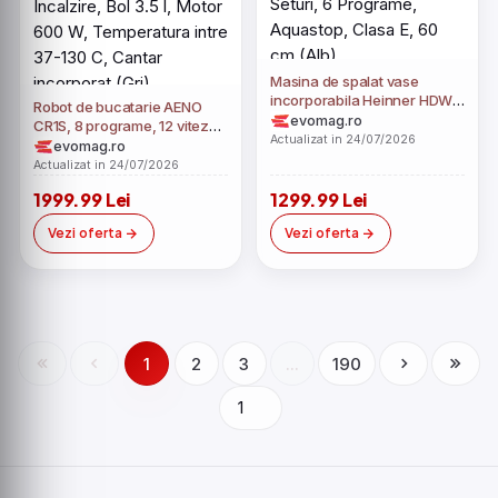
Masina de spalat vase
incorporabila Heinner HDW-
Robot de bucatarie AENO
BI6614IE++, 14 Seturi, 6
evomag.ro
CR1S, 8 programe, 12 viteze,
Programe, Aquastop, Clasa
Actualizat in 24/07/2026
1000 W Incalzire, Bol 3.5 l,
evomag.ro
E, 60 cm (Alb)
Motor 600 W, Temperatura
Actualizat in 24/07/2026
intre 37-130 C, Cantar
1999.99 Lei
1299.99 Lei
incorporat (Gri)
Vezi oferta
Vezi oferta
1
2
3
...
190