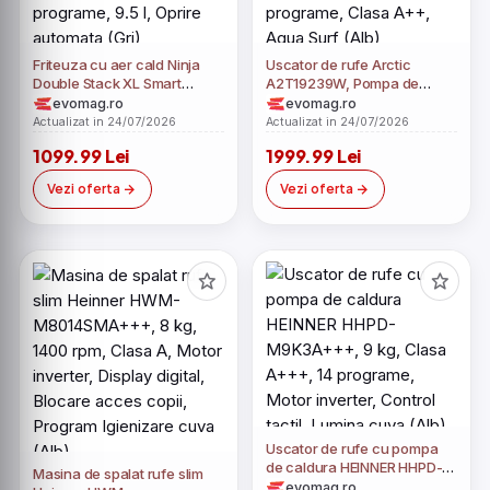
Friteuza cu aer cald Ninja
Uscator de rufe Arctic
Double Stack XL Smart
A2T19239W, Pompa de
SL451, 2470 W, 8 programe,
caldura, 9 kg, 15 programe,
evomag.ro
evomag.ro
9.5 l, Oprire automata (Gri)
Clasa A++, Aqua Surf (Alb)
Actualizat in 24/07/2026
Actualizat in 24/07/2026
1099.99 Lei
1999.99 Lei
Vezi oferta
Vezi oferta
Uscator de rufe cu pompa
de caldura HEINNER HHPD-
Masina de spalat rufe slim
M9K3A+++, 9 kg, Clasa
evomag.ro