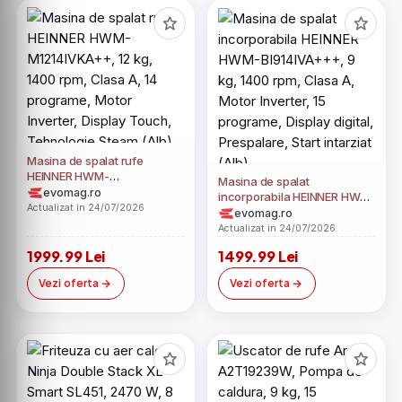
Masina de spalat rufe
HEINNER HWM-
Masina de spalat
M1214IVKA++, 12 kg, 1400
evomag.ro
incorporabila HEINNER HWM-
rpm, Clasa A, 14 programe,
Actualizat in 24/07/2026
BI914IVA+++, 9 kg, 1400
evomag.ro
Motor Inverter, Display
rpm, Clasa A, Motor Inverter,
Actualizat in 24/07/2026
Touch, Tehnologie Steam
15 programe, Display digital,
(Alb)
1999.99 Lei
1499.99 Lei
Prespalare, Start intarziat
(Alb)
Vezi oferta
Vezi oferta