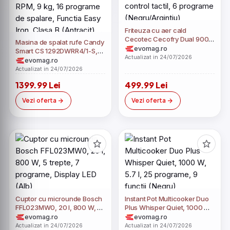
Friteuza cu aer cald
Cecotec Cecofry Dual 9000
Masina de spalat rufe Candy
04996, 2850 W, 9 l, control
evomag.ro
Smart CS 1292DWRR4/1-S,
tactil, 6 programe
Actualizat in 24/07/2026
1200 RPM, 9 kg, 16 programe
evomag.ro
(Negru/Argintiu)
de spalare, Functia Easy
Actualizat in 24/07/2026
Iron, Clasa B (Antracit)
1399.99 Lei
499.99 Lei
Vezi oferta
Vezi oferta
Cuptor cu microunde Bosch
Instant Pot Multicooker Duo
FFL023MW0, 20 l, 800 W, 5
Plus Whisper Quiet, 1000 W,
trepte, 7 programe, Display
5.7 l, 25 programe, 9 functii
evomag.ro
evomag.ro
LED (Alb)
(Negru)
Actualizat in 24/07/2026
Actualizat in 24/07/2026