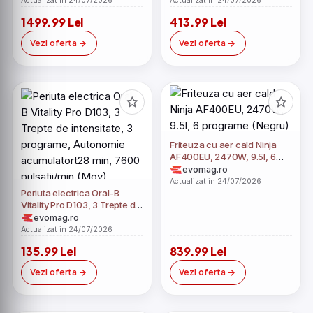
Actualizat in 24/07/2026
Actualizat in 24/07/2026
electronic (Negru)
1499.99 Lei
413.99 Lei
Vezi oferta
Vezi oferta
Friteuza cu aer cald Ninja
AF400EU, 2470W, 9.5l, 6
programe (Negru)
evomag.ro
Actualizat in 24/07/2026
Periuta electrica Oral-B
Vitality Pro D103, 3 Trepte de
intensitate, 3 programe,
evomag.ro
Autonomie acumulatort28
Actualizat in 24/07/2026
min, 7600 pulsatii/min (Mov)
135.99 Lei
839.99 Lei
Vezi oferta
Vezi oferta