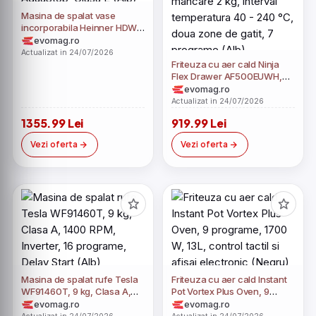
Masina de spalat vase
incorporabila Heinner HDW-
BI6005IE++, 12 Seturi, 5
evomag.ro
Programe, AquaStop, Clasa
Actualizat in 24/07/2026
E (Alb)
Friteuza cu aer cald Ninja
Flex Drawer AF500EUWH,
2470 W, 10.4 l, capacitate
evomag.ro
mancare 2 kg, interval
Actualizat in 24/07/2026
temperatura 40 - 240 °C,
1355.99 Lei
919.99 Lei
doua zone de gatit, 7
programe (Alb)
Vezi oferta
Vezi oferta
Masina de spalat rufe Tesla
Friteuza cu aer cald Instant
WF91460T, 9 kg, Clasa A,
Pot Vortex Plus Oven, 9
1400 RPM, Inverter, 16
programe, 1700 W, 13L,
evomag.ro
evomag.ro
programe, Delay Start (Alb)
control tactil si afisaj