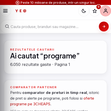
Peste 10 milioane de produse, intr-un singur loc.
0
REZULTATELE CAUTARII
Ai cautat “programe”
6.050 rezultate gasite · Pagina 1
COMPARATOR PARTENER
Pentru
comparator de preturi in timp real
, istoric
de pret si alerte pe programe, poti folosi si
oferte
programe pe 3CHEAPS
.