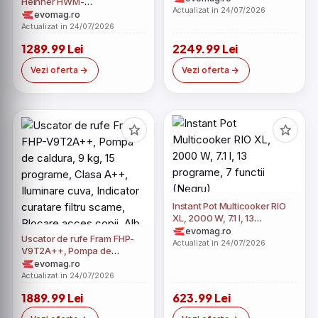
Heinner HWM-
A+++, 14 programe, Motor
Actualizat in 24/07/2026
M8014SMA+++, 8 kg, 1400
evomag.ro
inverter, Control tactil,
rpm, Clasa A, Motor inverter,
Actualizat in 24/07/2026
Lumina cuva (Alb)
Display digital, Blocare
1289.99 Lei
2249.99 Lei
acces copii, Program
Igienizare cuva (Alb)
Vezi oferta
Vezi oferta
Instant Pot Multicooker RIO
XL, 2000 W, 7.1 l, 13
programe, 7 functii (Negru)
evomag.ro
Uscator de rufe Fram FHP-
Actualizat in 24/07/2026
V9T2A++, Pompa de
caldura, 9 kg, 15 programe,
evomag.ro
Clasa A++, Iluminare cuva,
Actualizat in 24/07/2026
Indicator curatare filtru
1889.99 Lei
623.99 Lei
scame, Blocare acces copii,
Alb