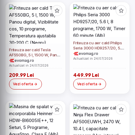
Friteuza cu aer cald Philips
Seria 3000 HD9257/20, 5.6
Friteuza aer cald Tesla
l, 8 programe, 1700 W, Timer
evomag.ro
AF550BG, 5 l, 1500 W, Panou
60 minute (Alb)
Actualizat in 24/07/2026
digital, Vizibilitate cos, 10
evomag.ro
programe, Temperatura
Actualizat in 24/07/2026
ajustabila 30-200 C (Negru)
209.99 Lei
449.99 Lei
Vezi oferta
Vezi oferta