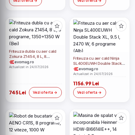
Vezi oferta
Vezi oferta
Friteuza dubla cu aer cald
Zokura Z1454, 8 L, 8
Friteuza cu aer cald Ninja
programe, 1350+1350 W
evomag.ro
SL400EUWH Double Stack
(Bej)
Actualizat in 24/07/2026
XL, 9.5 l, 2470 W, 6
evomag.ro
programe (Alb)
Actualizat in 24/07/2026
1156.99 Lei
745 Lei
Vezi oferta
Vezi oferta