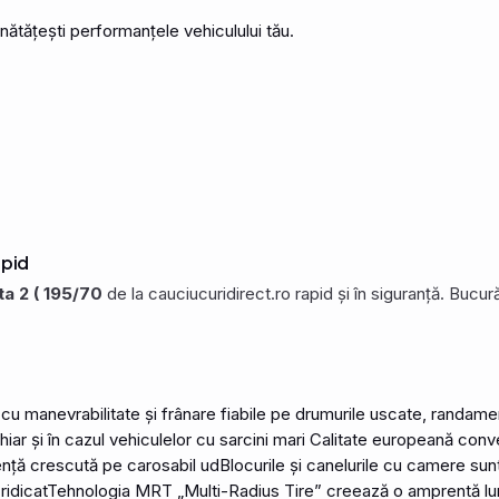
unătățești performanțele vehiculului tău.
apid
a 2 ( 195/70
de la cauciucuridirect.ro rapid și în siguranță. Bucu
 manevrabilitate și frânare fiabile pe drumurile uscate, randamen
hiar și în cazul vehiculelor cu sarcini mari Calitate europeană conv
nță crescută pe carosabil udBlocurile și canelurile cu camere sun
ridicatTehnologia MRT „Multi-Radius Tire” creează o amprentă lungă 