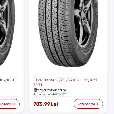
 107/105T
Sava Trenta 2 ( 215/65 R16C 109/107T
8PR )
cauciucuridirect.ro
Actualizat in 24/07/2026
783.99 Lei
i oferta
Vezi oferta