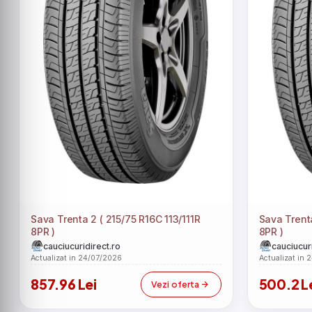
Sava Trenta 2 ( 215/75 R16C 113/111R
Sava Trent
8PR )
8PR )
cauciucuridirect.ro
cauciucuri
Actualizat in 24/07/2026
Actualizat in 
857.96 Lei
500.2 L
Vezi oferta