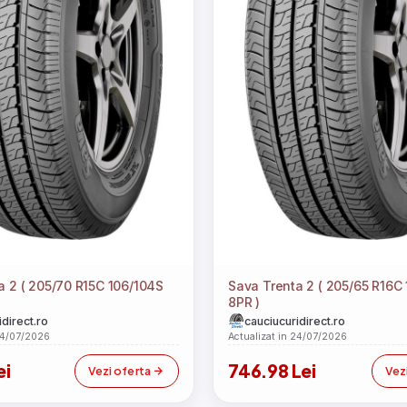
a 2 ( 205/70 R15C 106/104S
Sava Trenta 2 ( 205/65 R16C
8PR )
direct.ro
cauciucuridirect.ro
24/07/2026
Actualizat in 24/07/2026
ei
746.98 Lei
Vezi oferta
Vez