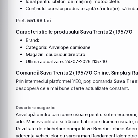
Ideal pentru iubitorii de mașini și motociclete.
Conținutul acestui produs te ajută să întreții și să îmb
Preț:
551.98 Lei
Caracteristicile produsului Sava Trenta 2 ( 195/70
Brand:
Categoria: Anvelope camioane
Magazin: cauciucuridirect.ro
Ultima actualizare: 24-07-2026 11:57:10
Comandă Sava Trenta 2 ( 195/70 Online, Simplu și R
Prin intermediul platformei YEO, poți comanda
Sava Trent
descoperă cele mai bune oferte actualizate constant.
Descriere magazin:
Anvelopă pentru camioane ușoare pentru șoferi economi, cu
ude. Manevrabilitate și frânare fiabile pe drumuri uscate, c
Rezultate de etichetare competitive Beneficii cheie Adere
aderența vehiculelor cu sarcini mari.Randament kilometric 