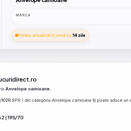
MARCA
Produs actualizat în urmă cu
14 zile
ucuridirect.ro
ria
Anvelope camioane
.
/
102R
8PR ) din categoria Anvelope camioane îți poate aduce un echi
 2 ( 195/70