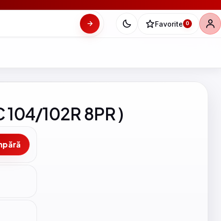
Favorite
0
C 104/102R 8PR )
mpără