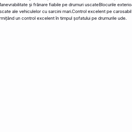
evrabilitate și frânare fiabile pe drumuri uscateBlocurile exterioar
scate ale vehiculelor cu sarcini mari.Control excelent pe carosabil
mițând un control excelent în timpul șofatului pe drumurile ude.