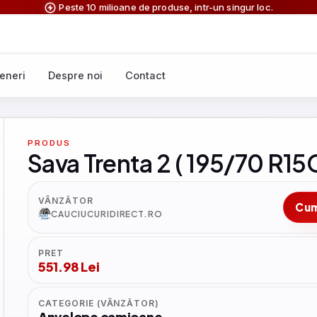
Peste 10 milioane de produse, intr-un singur loc.
eneri
Despre noi
Contact
PRODUS
Sava Trenta 2 ( 195/70 R15
VÂNZĂTOR
Cu
CAUCIUCURIDIRECT.RO
PRET
551.98 Lei
CATEGORIE (VÂNZĂTOR)
Anvelope camioane