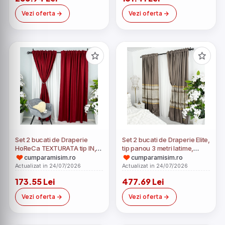
Vezi oferta
Vezi oferta
Set 2 bucati de Draperie
Set 2 bucati de Draperie Elite,
HoReCa TEXTURATA tip IN,
tip panou 3 metri latime,
Rosu, 140cm latime x 270cm
Maro cu Auriu, 200cm latime
cumparamisim.ro
cumparamisim.ro
inaltime, cu rejansa pt bara
x 232cm inaltime, cu rejansa
Actualizat in 24/07/2026
Actualizat in 24/07/2026
pt bara
173.55 Lei
477.69 Lei
Vezi oferta
Vezi oferta