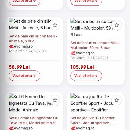
Vezi oferta
Vezi oferta
Set de paie din silicon Melii -
Animale, 6 buc
Set de boluri cu capac Melii -
evomag.ro
Multicolor, 59 ml, 6 buc
Actualizat in 24/07/2026
evomag.ro
Actualizat in 24/07/2026
58.99 Lei
105.99 Lei
Vezi oferta
Vezi oferta
Set 6 Forme De Inghetata Cu
Set de joc 6 in 1 - Ecoiffier
Tava, Melii, Model Animale
Sport - Jocuri sportive -
Ecoiffier
evomag.ro
evomag.ro