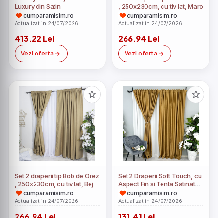
Luxury din Satin
, 250x230cm, cu tiv lat, Maro
cumparamisim.ro
cumparamisim.ro
Actualizat in 24/07/2026
Actualizat in 24/07/2026
413.22 Lei
266.94 Lei
Vezi oferta
Vezi oferta
Set 2 draperii tip Bob de Orez
Set 2 Draperii Soft Touch, cu
, 250x230cm, cu tiv lat, Bej
Aspect Fin si Tenta Satinata,
140cm latime x 260cm
cumparamisim.ro
cumparamisim.ro
inaltime, cu TIV LAT, Bej Gold
Actualizat in 24/07/2026
Actualizat in 24/07/2026
266.94 Lei
131.41 Lei