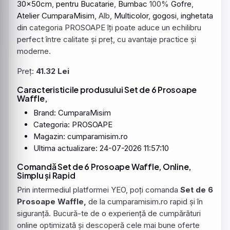
30x50cm
,
pentru
Bucatarie
,
Bumbac
100%
Gofre
,
Atelier
CumparaMisim
, Alb,
Multicolor
,
gogosi
,
inghetata
din categoria PROSOAPE îți poate aduce un echilibru
perfect între calitate și preț, cu avantaje practice și
moderne.
Preț:
41.32 Lei
Caracteristicile produsului Set de 6 Prosoape
Waffle,
Brand:
CumparaMisim
Categoria: PROSOAPE
Magazin: cumparamisim.ro
Ultima actualizare: 24-07-2026 11:57:10
Comandă Set de 6 Prosoape Waffle, Online,
Simplu și Rapid
Prin intermediul platformei YEO, poți comanda
Set de 6
Prosoape Waffle,
de la cumparamisim.ro rapid și în
siguranță. Bucură-te de o experiență de cumpărături
online optimizată și descoperă cele mai bune oferte