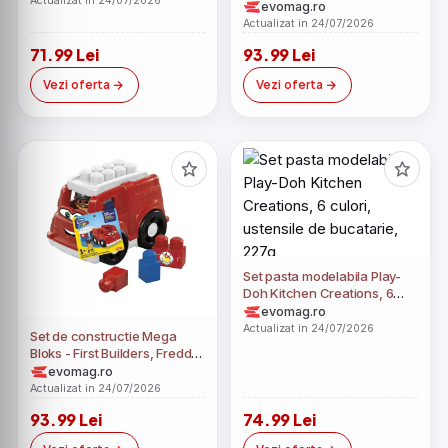
Actualizat in 24/07/2026
Police, 6 piese
evomag.ro
Actualizat in 24/07/2026
71.99 Lei
93.99 Lei
Vezi oferta
Vezi oferta
Set pasta modelabila Play-
Doh Kitchen Creations, 6
culori, ustensile de
evomag.ro
bucatarie, 227g
Actualizat in 24/07/2026
Set de constructie Mega
Bloks - First Builders, Freddy
Firetruck, 6 piese
evomag.ro
Actualizat in 24/07/2026
93.99 Lei
74.99 Lei