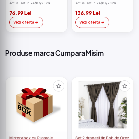
Actualizat in 24/07/2026
Actualizat in 24/07/2026
76.99 Lei
136.99 Lei
Vezi oferta
Vezi oferta
Produse marca CumparaMisim
Mistery box cu Pijamale
Set 2 draperii tip Bob de Orez