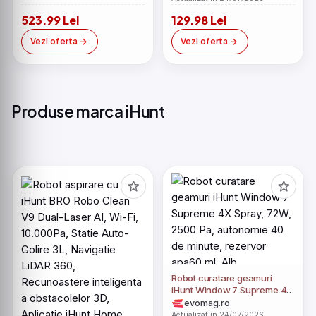
Compatibila Google Home si
523.99 Lei
129.98 Lei
Alexa
Vezi oferta
Vezi oferta
Produse marca iHunt
Robot curatare geamuri
iHunt Window 7 Supreme 4X
Spray, 72W, 2500 Pa,
evomag.ro
autonomie 40 de minute,
Actualizat in 24/07/2026