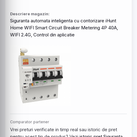
Descriere magazin:
Siguranta
automata
inteligenta
cu
contorizare
iHunt
Home
WIFI
Smart
Circuit
Breaker
Metering
4P 40A,
WIFI
2.4G,
Control
din
aplicatie
Comparator partener
Vrei preturi verificate in timp real sau istoric de pret
pentru acest tip de produs? Vezi
istoric pret Siguranta