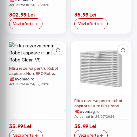
1500W, 2 Vase Modulare 4L
Actualizat in 24/07/2026
+ 1.5L cu capace de sigilare,
302.99 Lei
35.99 Lei
circulatie 360 a aerului cald,
Negru
Vezi oferta
Vezi oferta
Filtru rezerva pentru Robot
aspirare iHunt BRO Robo
Clean V9
evomag.ro
Actualizat in 24/07/2026
Filtru rezerva pentru robot
aspirare iHunt BRO Robo
Clean V6 AutoBase
evomag.ro
Actualizat in 24/07/2026
35.99 Lei
35.99 Lei
Vezi oferta
Vezi oferta