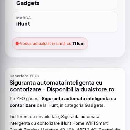
Gadgets
MARCA
iHunt
Produs actualizat în urmă cu
11 luni
Descriere YEO:
Siguranta
automata
inteligenta
cu
contorizare
- Disponibil la dualstore.ro
Pe YEO găsești
Siguranta
automata
inteligenta
cu
contorizare
de la
iHunt
, în categoria
Gadgets
.
Indiferent de nevoile tale,
Siguranta
automata
inteligenta
cu
contorizare
iHunt
Home
WIFI
Smart
Circuit
Breaker
Metering
4P 40A,
WIFI
2.4G,
Control
din