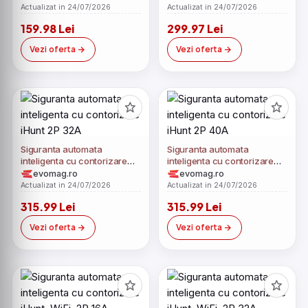
Monofazata, 40A,
3P+N, Trifazat, 80A,
Actualizat in 24/07/2026
Actualizat in 24/07/2026
Compatibila Google Home si
Compatibila Google Home si
159.98 Lei
299.97 Lei
Alexa
Alexa
Vezi oferta
Vezi oferta
Siguranta automata
Siguranta automata
inteligenta cu contorizare
inteligenta cu contorizare
iHunt 2P 32A
iHunt 2P 40A
evomag.ro
evomag.ro
Actualizat in 24/07/2026
Actualizat in 24/07/2026
315.99 Lei
315.99 Lei
Vezi oferta
Vezi oferta