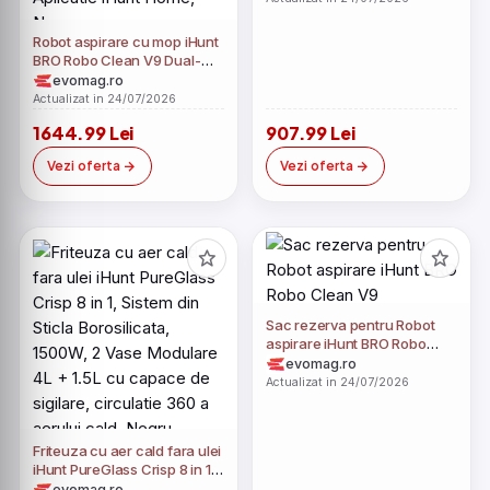
rezervor apa60 ml, Alb
Robot aspirare cu mop iHunt
BRO Robo Clean V9 Dual-
Laser AI, Wi-Fi, 10.000Pa,
evomag.ro
Statie Auto-Golire 3L,
Actualizat in 24/07/2026
Navigatie LiDAR 360,
1644.99 Lei
907.99 Lei
Recunoastere inteligenta a
obstacolelor 3D, Aplicatie
Vezi oferta
Vezi oferta
iHunt Home, Negru
Sac rezerva pentru Robot
aspirare iHunt BRO Robo
Clean V9
evomag.ro
Actualizat in 24/07/2026
Friteuza cu aer cald fara ulei
iHunt PureGlass Crisp 8 in 1,
Sistem din Sticla Borosilicata,
evomag.ro