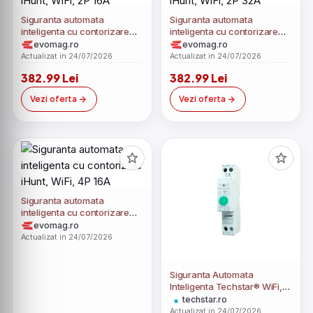
Siguranta automata
Siguranta automata
inteligenta cu contorizare
inteligenta cu contorizare
iHunt, WiFi, 2P 16A
iHunt, WiFi, 2P 32A
evomag.ro
evomag.ro
Actualizat in 24/07/2026
Actualizat in 24/07/2026
382.99 Lei
382.99 Lei
Vezi oferta
Vezi oferta
Siguranta automata
inteligenta cu contorizare
iHunt, WiFi, 4P 16A
evomag.ro
Actualizat in 24/07/2026
Siguranta Automata
Inteligenta Techstar® WiFi,
Tuya/Smartlife, 1 Poli, 1P+N,
techstar.ro
Monofazata, 40A,
Actualizat in 24/07/2026