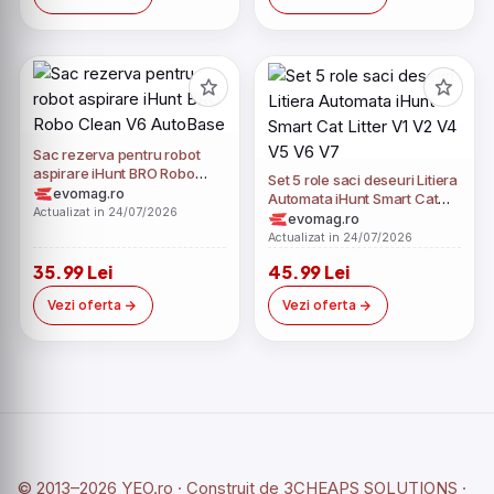
Sac rezerva pentru robot
aspirare iHunt BRO Robo
Set 5 role saci deseuri Litiera
Clean V6 AutoBase
evomag.ro
Automata iHunt Smart Cat
Actualizat in 24/07/2026
Litter V1 V2 V4 V5 V6 V7
evomag.ro
Actualizat in 24/07/2026
35.99 Lei
45.99 Lei
Vezi oferta
Vezi oferta
© 2013–2026 YEO.ro · Construit de
3CHEAPS SOLUTIONS
·