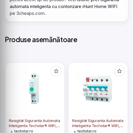
automata inteligenta cu contorizare iHunt Home WIFI
pe 3cheaps.com.
Produse asemănătoare
Resigilat Siguranta Automata
Resigilat Siguranta Automata
Inteligenta Techstar® WiFi,
Inteligenta Techstar® WiFi,
Tuya/Smartlife, 1 Poli, 1P+N,
Tuya/Smartlife, 4P Poli,
techstar.ro
techstar.ro