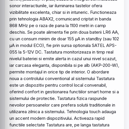
sonor interactiunile, iar iluminarea tastelor ofera
vizibilitate excelenta, chiar si in intuneric. Functioneaza
prin tehnologia ABAX2, comunicand criptat in banda
868 MHz pe o raza de pana la
1100
metri in camp
deschis. Se poate alimenta fie prin doua baterii LR6 AA,
cu un consum minim de doar 155 µA in standby (sau 102
µA in modul ECO), fie prin sursa optionala SATEL APS-
055 la 5-12V DC.
Tastatura
monitorizeaza in timp real
nivelul bateriei si emite alerta in cazul unui nivel scazut,
iar carcasa eleganta, disponibila si pe alb (AKP-200-W),
permite montajul in orice tip de interior. O abordare
noua a controlului conventional al sistemului
Tastatura
este un dispozitiv pentru control local convenabil,
oferind confort in gestionarea functiilor
smart
home si a
sistemului de protectie. Tastatura fizica raspunde
nevoilor persoanelor care prefera solutii traditionale in
utilizarea zilnica a sistemului. Tehnologia touch adauga
un accent modern dispozitivului. Activeaza rapid
functiile selectate Tastatura are, pe langa tastatura