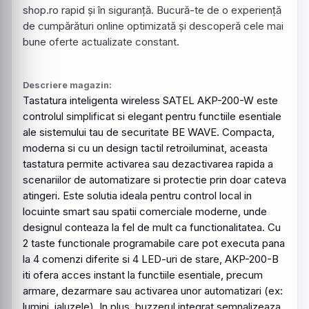
shop.ro rapid și în siguranță. Bucură-te de o experiență
de cumpărături online optimizată și descoperă cele mai
bune oferte actualizate constant.
Descriere magazin:
Tastatura
inteligenta
wireless
SATEL AKP-200-W este
controlul simplificat si elegant pentru functiile esentiale
ale sistemului tau de securitate BE WAVE. Compacta,
moderna si cu un design tactil retroiluminat, aceasta
tastatura permite activarea sau dezactivarea rapida a
scenariilor de automatizare si protectie prin doar cateva
atingeri. Este solutia ideala pentru control local in
locuinte
smart
sau spatii comerciale moderne, unde
designul conteaza la fel de mult ca functionalitatea. Cu
2 taste functionale programabile care pot executa pana
la 4 comenzi diferite si 4 LED-uri de stare, AKP-200-B
iti ofera acces instant la functiile esentiale, precum
armare, dezarmare sau activarea unor automatizari (ex:
lumini, jaluzele). In plus, buzzerul integrat semnalizeaza