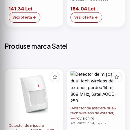
141.34 Lei
184.04 Lei
Vezi oferta
Vezi oferta
Produse marca Satel
Detector de mișcare dual-
tech wireless de exterior,
perdea 14 m, 868 MHz, Satel
rovision.ro
AOCD-250
Actualizat in 24/07/2026
Detector de mișcare