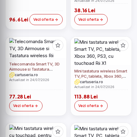
Actualizat in 24/07/2026
38.16 Lei
96.6 Lei
Vezi oferta
Vezi oferta
Telecomanda Smart TV, 3D
Airmouse si Tastatura
Mini tastatura wireless Smart
wireless Rii
cartuseria.ro
TV, PC, tableta, Xbox 360,
Actualizat in 24/07/2026
PS3, cu touchpad Rii X1
cartuseria.ro
Actualizat in 24/07/2026
77.28 Lei
113.88 Lei
Vezi oferta
Vezi oferta