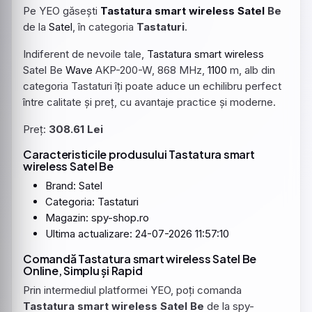
Pe YEO găsești
Tastatura
smart
wireless
Satel
Be
de la
Satel
, în categoria
Tastaturi
.
Indiferent de nevoile tale,
Tastatura
smart
wireless
Satel Be
Wave
AKP-200-W, 868 MHz,
1100
m, alb din
categoria Tastaturi îți poate aduce un echilibru perfect
între calitate și preț, cu avantaje practice și moderne.
Preț:
308.61 Lei
Caracteristicile produsului Tastatura smart
wireless Satel Be
Brand: Satel
Categoria: Tastaturi
Magazin: spy-shop.ro
Ultima actualizare: 24-07-2026 11:57:10
Comandă Tastatura smart wireless Satel Be
Online, Simplu și Rapid
Prin intermediul platformei YEO, poți comanda
Tastatura smart wireless Satel Be
de la spy-