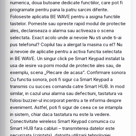
numerica, doua butoane dedicate functiilor, care pot fi
programate pentru pana la patru sarcini diferite.
Foloseste aplicatia BE WAVE pentru a asigna functiile
tastelor. Porneste sau opreste rapid modul de protectie
ales, declanseaza o alarma sau activeaza o scena
selectata. Exact acolo unde ai nevoie Nu sti unde ti-ai
pus telefonul? Copilul tau a alergat la masina cu el? Nu
ai nevoie de aplicatie pentru a activa functia selectata
in BE WAVE. Un singur click pe Smart Keypad instalat la
usa de iesire va porni modul de protectie ales sau, de
exemplu, scena „Plecare de acasa”. Confirmare sonora
Cu functia sonora, poti fi sigur ca Smart Keypad a
transmis cu succes comanda catre Smart HUB. In mod
similar, in cazul unui alarma sau defectiuni, tastatura va
folosi buzzer-ul incorporat pentru a te informa despre
eveniment. Astfel, poti fi sigur de ceea ce se intampla
in sistem, chiar daca tastatura nu este la vedere.
Conectivitate
wireless
Smart Keypad comunica cu
Smart HUB fara cabluri – transmiterea datelor este
securizata (criptata), datorita utilizarii tehnologiei