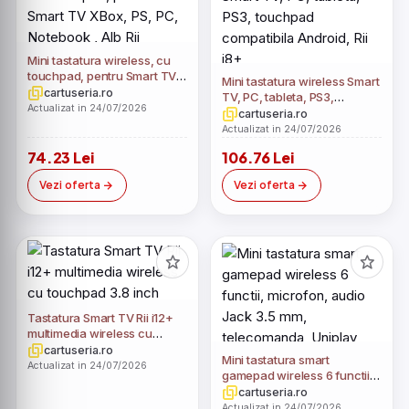
Mini tastatura wireless, cu
touchpad, pentru Smart TV
Mini tastatura wireless Smart
XBox, PS, PC, Notebook , Alb
cartuseria.ro
TV, PC, tableta, PS3,
Rii
Actualizat in 24/07/2026
touchpad compatibila
cartuseria.ro
Android, Rii i8+
Actualizat in 24/07/2026
74.23 Lei
106.76 Lei
Vezi oferta
Vezi oferta
Tastatura Smart TV Rii i12+
multimedia wireless cu
touchpad 3.8 inch
cartuseria.ro
Mini tastatura smart
Actualizat in 24/07/2026
gamepad wireless 6 functii,
microfon, audio Jack 3.5
cartuseria.ro
mm, telecomanda, Uniplay
Actualizat in 24/07/2026