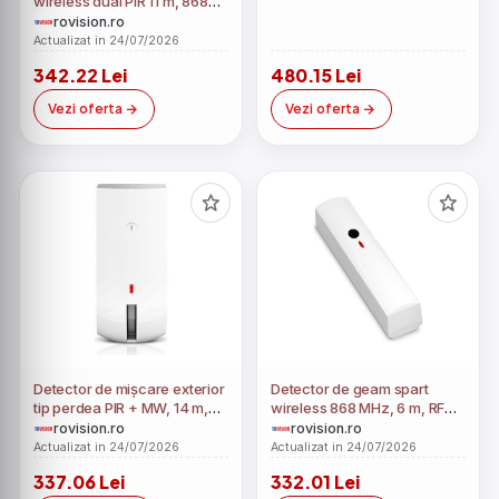
wireless dual PIR 11 m, 868
MHz, grad 2 EN50131, Satel
rovision.ro
APD-100
Actualizat in 24/07/2026
342.22 Lei
480.15 Lei
Vezi oferta
Vezi oferta
Detector de mișcare exterior
Detector de geam spart
tip perdea PIR + MW, 14 m,
wireless 868 MHz, 6 m, RF
10°, antimasking, grad 3
500 m, Satel AGD-100
rovision.ro
rovision.ro
EN50131, IP54, Satel AGATE
Actualizat in 24/07/2026
Actualizat in 24/07/2026
337.06 Lei
332.01 Lei