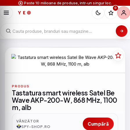
Peste 10 milioane de produse, intr-un singur loc.
0
PRODUS
Tastatura smart wireless Satel Be
Wave AKP-200-W, 868 MHz, 1100
m, alb
VÂNZĂTOR
Cumpără
SPY-SHOP.RO