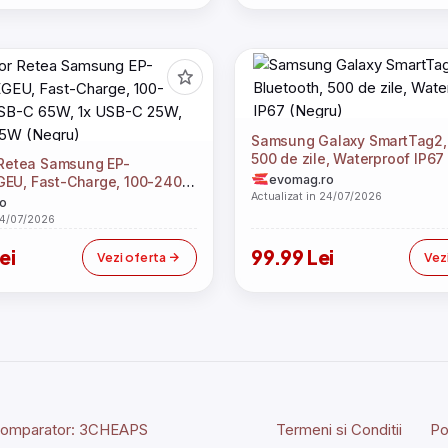
Samsung Galaxy SmartTag2, 
500 de zile, Waterproof IP67
 Retea Samsung EP-
evomag.ro
EU, Fast-Charge, 100-240V,
Actualizat in 24/07/2026
5W, 1x USB-C 25W, 1x USB-A
o
)
24/07/2026
ei
99.99 Lei
Vezi oferta
Vez
Comparator:
3CHEAPS
Termeni si Conditii
Po