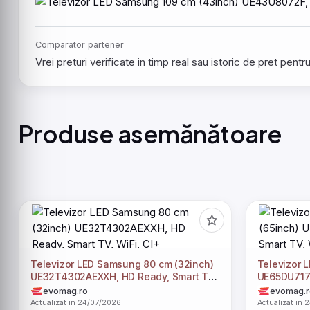
Comparator partener
Vrei preturi verificate in timp real sau istoric de pret pen
Produse asemănătoare
Televizor LED Samsung 80 cm (32inch)
Televizor 
UE32T4302AEXXH, HD Ready, Smart TV,
UE65DU7172
WiFi, CI+
WiFi, CI+
evomag.ro
evomag.r
Actualizat in 24/07/2026
Actualizat in 