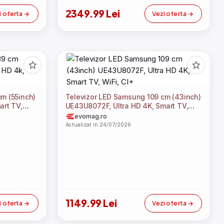
2349.99 Lei
i oferta
Vezi oferta
m (55inch)
Televizor LED Samsung 109 cm (43inch)
art TV,
UE43U8072F, Ultra HD 4K, Smart TV,
WiFi, CI+
evomag.ro
Actualizat in 24/07/2026
1149.99 Lei
i oferta
Vezi oferta