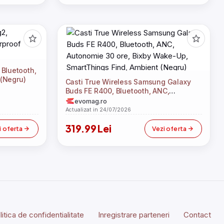
Bluetooth,
 (Negru)
Casti True Wireless Samsung Galaxy
Buds FE R400, Bluetooth, ANC,
Autonomie 30 ore, Bixby Wake-Up,
evomag.ro
SmartThings Find, Ambient (Negru)
Actualizat in 24/07/2026
319.99 Lei
i oferta
Vezi oferta
litica de confidentialitate
Inregistrare parteneri
Contact