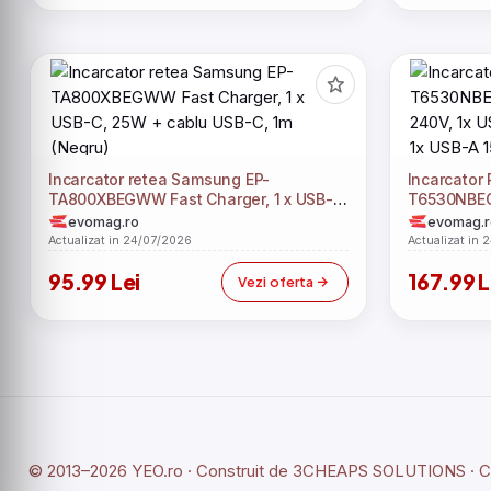
Incarcator retea Samsung EP-
Incarcator
TA800XBEGWW Fast Charger, 1 x USB-C,
T6530NBEG
25W + cablu USB-C, 1m (Negru)
1x USB-C 6
evomag.ro
evomag.r
15W (Negru
Actualizat in 24/07/2026
Actualizat in 
95.99 Lei
167.99 L
Vezi oferta
© 2013–2026 YEO.ro · Construit de
3CHEAPS SOLUTIONS
· 