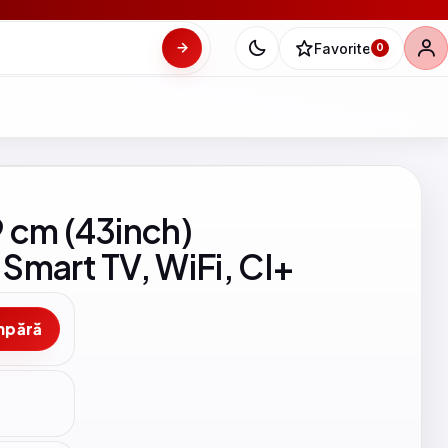
Favorite
0
 cm (43inch)
Smart TV, WiFi, CI+
mpără