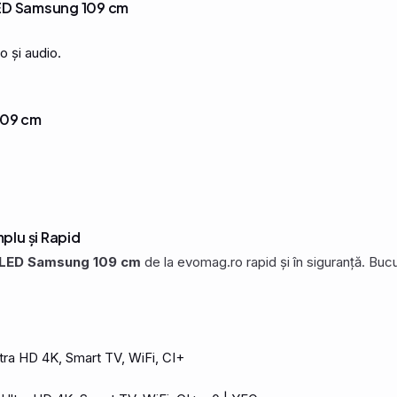
 LED Samsung 109 cm
o și audio.
109 cm
plu și Rapid
 LED Samsung 109 cm
de la evomag.ro rapid și în siguranță. Buc
tra
HD 4K,
Smart
TV,
WiFi
, CI+