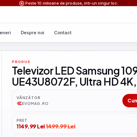
Peste 10 milioane de produse, intr-un singur loc.
eneri
Despre noi
Contact
PRODUS
Televizor LED Samsung 109
UE43U8072F, Ultra HD 4K, 
VÂNZĂTOR
Cu
EVOMAG.RO
PRET
1149.99 Lei
1499.99 Lei