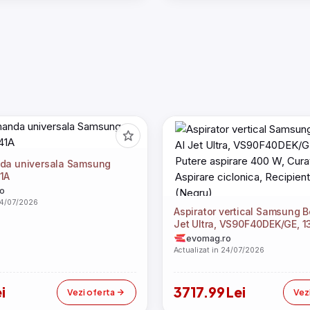
da universala Samsung
1A
o
24/07/2026
Aspirator vertical Samsung 
Jet Ultra, VS90F40DEK/GE, 1
Putere aspirare 400 W, Curat
evomag.ro
Aspirare ciclonica, Recipient 
Actualizat in 24/07/2026
(Negru)
i
3717.99 Lei
Vezi oferta
Vez