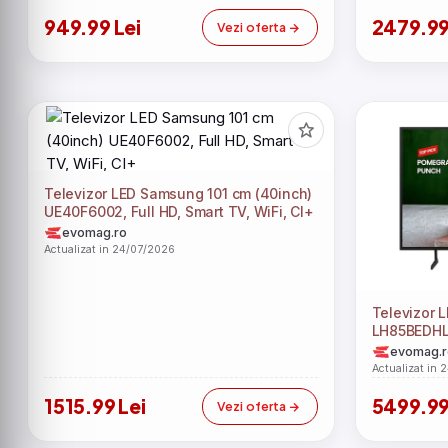
949.99 Lei
2479.99
Vezi oferta
Televizor LED Samsung 101 cm (40inch)
UE40F6002, Full HD, Smart TV, WiFi, CI+
evomag.ro
Actualizat in 24/07/2026
Televizor 
LH85BEDHLG
HD 4K, Smar
evomag.r
Actualizat in 
1515.99 Lei
5499.99
Vezi oferta