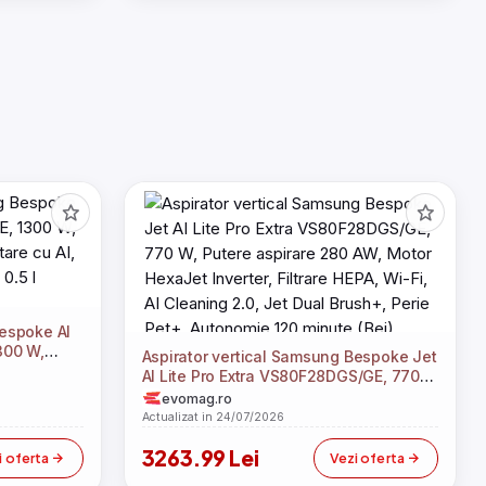
Bespoke AI
300 W,
Aspirator vertical Samsung Bespoke Jet
are cu AI,
AI Lite Pro Extra VS80F28DGS/GE, 770
0.5 l
W, Putere aspirare 280 AW, Motor
evomag.ro
HexaJet Inverter, Filtrare HEPA, Wi-Fi, AI
Actualizat in 24/07/2026
Cleaning 2.0, Jet Dual Brush+, Perie
3263.99 Lei
Pet+, Autonomie 120 minute (Bej)
i oferta
Vezi oferta