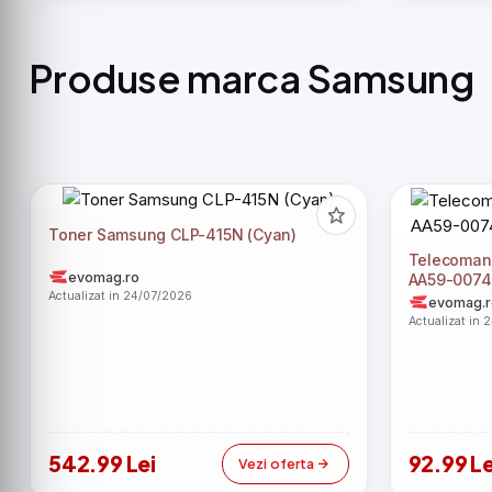
Produse marca Samsung
Toner Samsung CLP-415N (Cyan)
Telecoman
evomag.ro
AA59-0074
Actualizat in 24/07/2026
evomag.r
Actualizat in 
542.99 Lei
92.99 Le
Vezi oferta