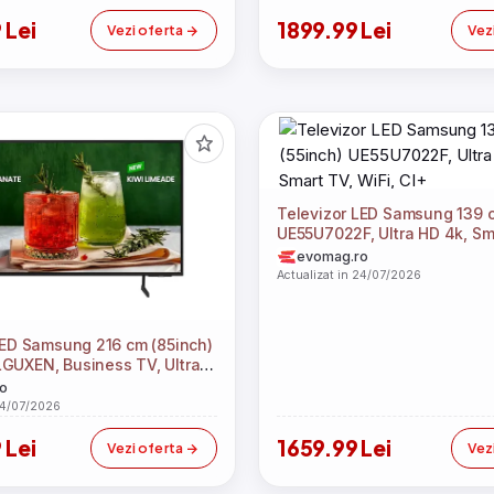
 Lei
1899.99 Lei
Vezi oferta
Vez
Televizor LED Samsung 139 c
UE55U7022F, Ultra HD 4k, Sm
WiFi, CI+
evomag.ro
Actualizat in 24/07/2026
LED Samsung 216 cm (85inch)
UXEN, Business TV, Ultra
t TV, WiFi, CI+
o
24/07/2026
 Lei
1659.99 Lei
Vezi oferta
Vez