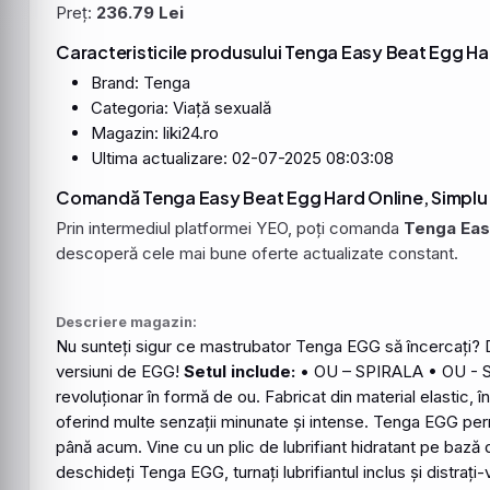
Preț:
236.79 Lei
Caracteristicile produsului Tenga Easy Beat Egg Ha
Brand: Tenga
Categoria: Viață sexuală
Magazin: liki24.ro
Ultima actualizare: 02-07-2025 08:03:08
Comandă Tenga Easy Beat Egg Hard Online, Simplu 
Prin intermediul platformei YEO, poți comanda
Tenga Eas
descoperă cele mai bune oferte actualizate constant.
Descriere magazin:
Nu sunteți sigur ce mastrubator
Tenga
EGG să încercați? 
versiuni de EGG!
Setul include:
• OU – SPIRALA • OU - 
revoluționar în
form
ă de ou. Fabricat din material elastic, 
oferind multe senzații minunate și intense. Tenga EGG per
până acum. Vine cu un plic de lubrifiant hidratant pe bază 
deschideți Tenga EGG, turnați lubrifiantul inclus și distrați-