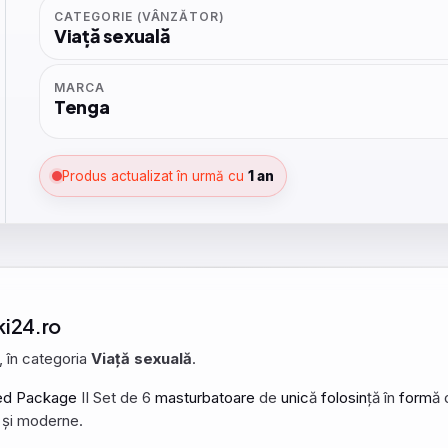
CATEGORIE (VÂNZĂTOR)
Viață sexuală
MARCA
Tenga
Produs actualizat în urmă cu
1 an
iki24.ro
, în categoria
Viață sexuală
.
ed
Package
II Set de 6
masturbatoare
de
unic
ă
folosin
ță în
form
ă 
e și moderne.