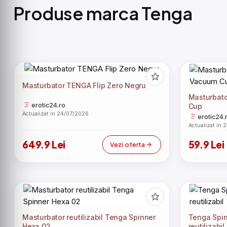
Produse marca Tenga
Masturbator TENGA Flip Zero Negru
Masturbato
erotic24.ro
Cup
Actualizat in 24/07/2026
erotic24.
Actualizat in 
649.9 Lei
59.9 Lei
Vezi oferta
Masturbator reutilizabil Tenga Spinner
Tenga Spin
Hexa 02
reutilizabil