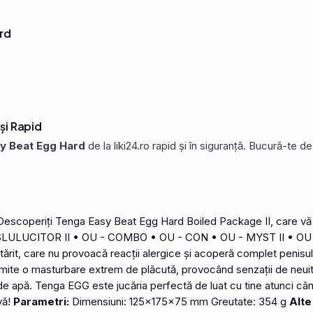
rd
și Rapid
y Beat Egg Hard
de la liki24.ro rapid și în siguranță. Bucură-te 
Descoperiți
Tenga
Easy
Beat
Egg
Hard
Boiled
Package
II, care v
SLULUCITOR II • OU - COMBO • OU - CON • OU - MYST II • O
întărit, care nu provoacă reacții alergice și acoperă complet penisul
mite o masturbare extrem de plăcută, provocând senzații de neuita
de apă. Tenga EGG este jucăria perfectă de luat cu tine atunci când
vă!
Parametri:
Dimensiuni: 125×175×75 mm Greutate: 354 g
Alte