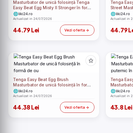
Masturbator de unică folosință Tenga
Tenga Easy
Easy Beat Egg Misty II Stronger în formă
Street Mast
de ou
formă de o
liki24.ro
liki24.ro
Actualizat in 24/07/2026
Actualizat in 
44.79 Lei
44.79 L
Vezi oferta
Tenga Easy Beat Egg Brush
Tenga Eas
Masturbator de unică folosință în formă
Masturbato
de ou
puternic în
liki24.ro
liki24.ro
Actualizat in 24/07/2026
Actualizat in 
44.38 Lei
43.8 Lei
Vezi oferta