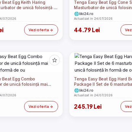
 Beat Egg Keith Haring
Tenga Easy Beat Egg Cone S
urbator de unică folosință în
Masturbator de unică folosin
u
de ou
liki24.ro
24/07/2026
Actualizat in 24/07/2026
ei
44.79 Lei
Vezi oferta
Vez
y Beat Egg Combo
Tenga Easy Beat Egg Hard B
r de unică folosință mai
Package II Set de 6 masturb
 formă de ou
unică folosință în formă de o
liki24.ro
24/07/2026
Actualizat in 24/07/2026
245.19 Lei
Vezi oferta
Vez