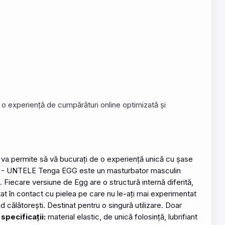
de o experiență de cumpărături online optimizată și
ă va permite să vă bucurați de o experiență
unic
ă cu șase
U - UNTELE
Tenga
EGG este un masturbator masculin
. Fiecare versiune de Egg are o structură internă diferită,
t în contact cu pielea pe care nu le-ați mai experimentat
 călătorești. Destinat pentru o singură utilizare. Doar
 specificații:
material elastic, de
unic
ă
folosin
ță, lubrifiant