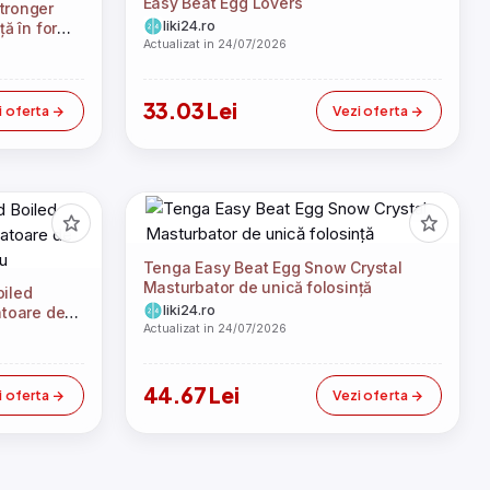
Easy Beat Egg Lovers
tronger
liki24.ro
ță în formă
Actualizat in 24/07/2026
33.03 Lei
i oferta
Vezi oferta
Tenga Easy Beat Egg Snow Crystal
Masturbator de unică folosință
oiled
liki24.ro
atoare de
Actualizat in 24/07/2026
u
44.67 Lei
i oferta
Vezi oferta