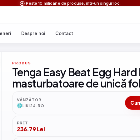
Peste 10 milioane de produse, intr-un singur loc.
eneri
Despre noi
Contact
PRODUS
Tenga Easy Beat Egg Hard B
masturbatoare de unică fol
VÂNZĂTOR
Cu
LIKI24.RO
PRET
236.79 Lei