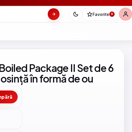
Favorite
0
oiled Package II Set de 6
osință în formă de ou
mpără