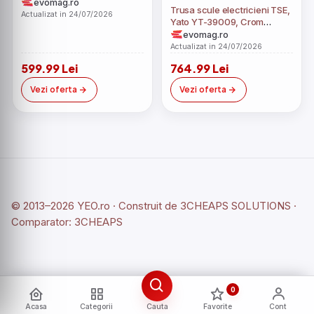
evomag.ro
Trusa scule electricieni TSE,
Actualizat in 24/07/2026
Yato YT-39009, Crom
Vanadium, 68 piese
evomag.ro
Actualizat in 24/07/2026
599.99 Lei
764.99 Lei
Vezi oferta
Vezi oferta
© 2013–2026 YEO.ro · Construit de
3CHEAPS SOLUTIONS
·
Comparator:
3CHEAPS
0
Acasa
Categorii
Cauta
Favorite
Cont