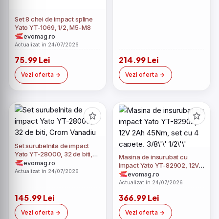
Set 8 chei de impact spline
Yato YT-1069, 1/2, M5-M8
evomag.ro
Actualizat in 24/07/2026
75.99 Lei
214.99 Lei
Vezi oferta
Vezi oferta
Set surubelnita de impact
Yato YT-28000, 32 de biti,
Masina de insurubat cu
Crom Vanadiu
evomag.ro
impact Yato YT-82902, 12V
Actualizat in 24/07/2026
2Ah 45Nm, set cu 4 capete,
evomag.ro
3/8\'\' 1/2\'\'
Actualizat in 24/07/2026
145.99 Lei
366.99 Lei
Vezi oferta
Vezi oferta