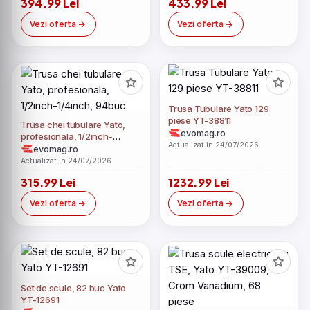
394.99 Lei
433.99 Lei
Vezi oferta
Vezi oferta
Trusa Tubulare Yato 129
piese YT-38811
Trusa chei tubulare Yato,
evomag.ro
profesionala, 1/2inch-
Actualizat in 24/07/2026
1/4inch, 94buc
evomag.ro
Actualizat in 24/07/2026
315.99 Lei
1232.99 Lei
Vezi oferta
Vezi oferta
Set de scule, 82 buc Yato
YT-12691