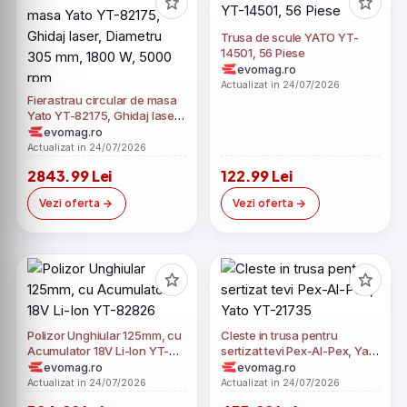
Trusa de scule YATO YT-
14501, 56 Piese
evomag.ro
Actualizat in 24/07/2026
Fierastrau circular de masa
Yato YT-82175, Ghidaj laser,
Diametru 305 mm, 1800 W,
evomag.ro
5000 rpm
Actualizat in 24/07/2026
2843.99 Lei
122.99 Lei
Vezi oferta
Vezi oferta
Polizor Unghiular 125mm, cu
Cleste in trusa pentru
Acumulator 18V Li-Ion YT-
sertizat tevi Pex-Al-Pex, Yato
82826
YT-21735
evomag.ro
evomag.ro
Actualizat in 24/07/2026
Actualizat in 24/07/2026