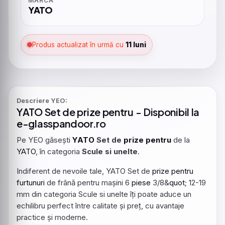
MARCA
YATO
Produs actualizat în urmă cu
11 luni
Descriere YEO:
YATO
Set de
prize
pentru
- Disponibil la
e-glasspandoor.ro
Pe YEO găsești
YATO
Set de
prize
pentru
de la
YATO
, în categoria
Scule si unelte
.
Indiferent de nevoile tale, YATO Set de
prize
pentru
furtunuri
de frână pentru mașini 6
piese
3/8&
quot
; 12-19
mm din categoria Scule si unelte îți poate aduce un
echilibru perfect între calitate și preț, cu avantaje
practice și moderne.