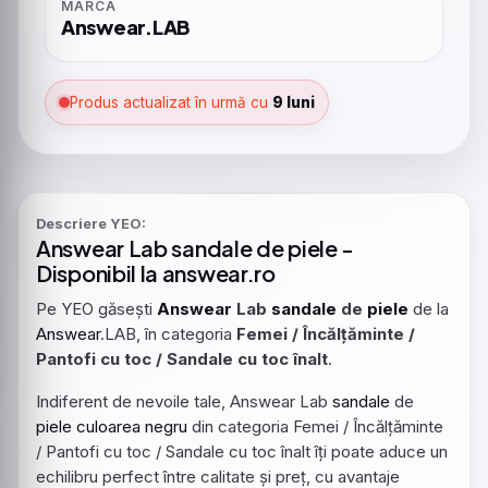
MARCA
Answear.LAB
Produs actualizat în urmă cu
9 luni
Descriere YEO:
Answear
Lab
sandale
de
piele
-
Disponibil la answear.ro
Pe YEO găsești
Answear
Lab
sandale
de
piele
de la
Answear
.LAB, în categoria
Femei / Încălțăminte /
Pantofi cu toc / Sandale cu toc înalt
.
Indiferent de nevoile tale, Answear Lab
sandale
de
piele
culoarea
negru
din categoria Femei / Încălțăminte
/ Pantofi cu toc / Sandale cu toc înalt îți poate aduce un
echilibru perfect între calitate și preț, cu avantaje