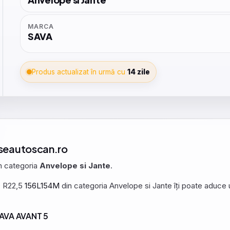
MARCA
SAVA
Produs actualizat în urmă cu
14 zile
ieseautoscan.ro
în categoria
Anvelope si Jante
.
0 R22,5
156L154M
din categoria Anvelope si Jante îți poate aduce un
 SAVA AVANT 5