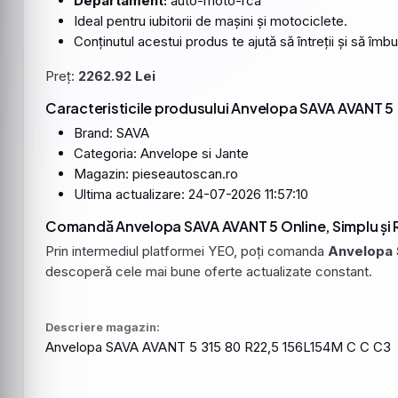
Departament:
auto-moto-rca
Ideal pentru iubitorii de mașini și motociclete.
Conținutul acestui produs te ajută să întreții și să îmb
Preț:
2262.92 Lei
Caracteristicile produsului Anvelopa SAVA AVANT 5
Brand: SAVA
Categoria: Anvelope si Jante
Magazin: pieseautoscan.ro
Ultima actualizare: 24-07-2026 11:57:10
Comandă Anvelopa SAVA AVANT 5 Online, Simplu și 
Prin intermediul platformei YEO, poți comanda
Anvelopa
descoperă cele mai bune oferte actualizate constant.
Descriere magazin:
Anvelopa
SAVA
AVANT
5 315 80 R22,5
156L154M
C C C3