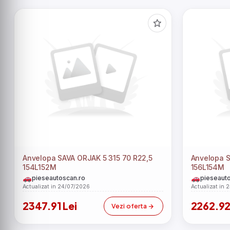
Anvelopa SAVA ORJAK 5 315 70 R22,5
Anvelopa SAVA AVANT 5 315 80 R22,5
154L152M
156L154M
pieseautoscan.ro
pieseauto
Actualizat in 24/07/2026
Actualizat in 
2347.91 Lei
2262.92
Vezi oferta