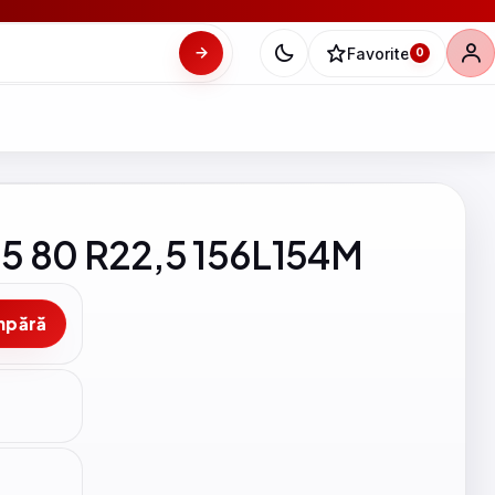
Favorite
0
15 80 R22,5 156L154M
mpără