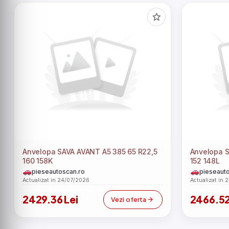
Anvelopa SAVA AVANT A5 385 65 R22,5
Anvelopa SAVA AVANT 5 315 60 R22,5
160 158K
152 148L
pieseautoscan.ro
pieseauto
Actualizat in 24/07/2026
Actualizat in 
2429.36 Lei
2466.52
Vezi oferta