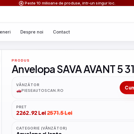
Peste 10 milioane de produse, intr-un singur loc.
eneri
Despre noi
Contact
PRODUS
Anvelopa SAVA AVANT 5 3
VÂNZĂTOR
Cu
PIESEAUTOSCAN.RO
PRET
2262.92 Lei
2571.5 Lei
CATEGORIE (VÂNZĂTOR)
Anvelope si Jante