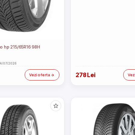
o hp 215/65R16 98H
24/07/2026
278 Lei
Vezi oferta
Vez