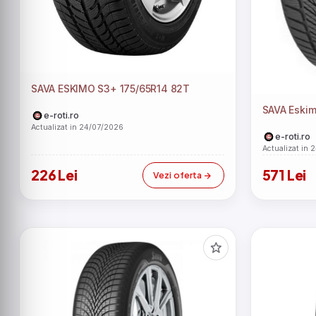
SAVA ESKIMO S3+ 175/65R14 82T
SAVA Eskim
e-roti.ro
Actualizat in 24/07/2026
e-roti.ro
Actualizat in 
226 Lei
571 Lei
Vezi oferta