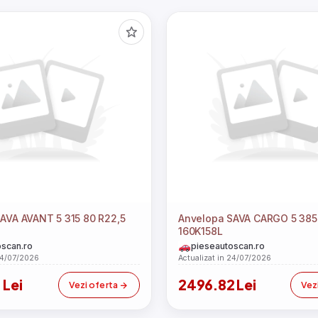
Anvelopa SAVA CARGO 5 385 55 R22,5
160K158L
scan.ro
pieseautoscan.ro
24/07/2026
Actualizat in 24/07/2026
 Lei
2496.82 Lei
Vezi oferta
Vez