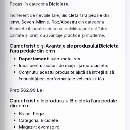
Pegas, în categoria
Biciclete
.
Indiferent de nevoile tale,
Bicicleta
fara
pedale
din
lemn
,
Seven
-
Minnie
, Roz/
Albastru
din categoria
Biciclete îți poate aduce un echilibru perfect între
calitate și preț, cu avantaje practice și moderne.
Caracteristici și Avantaje ale produsului Bicicleta
fara pedale din lemn,
Departament:
auto-moto-rca
Ideal pentru iubitorii de mașini și motociclete.
Conținutul acestui produs te ajută să întreții și să
îmbunătățești performanțele vehiculului tău.
Preț:
562.99 Lei
Caracteristicile produsului Bicicleta fara pedale
din lemn,
Brand: Pegas
Categoria: Biciclete
Magazin: evomag.ro