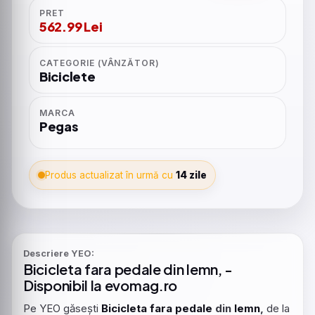
PRET
562.99 Lei
CATEGORIE (VÂNZĂTOR)
Biciclete
MARCA
Pegas
Produs actualizat în urmă cu
14 zile
Descriere YEO:
Bicicleta
fara
pedale
din
lemn
, -
Disponibil la evomag.ro
Pe YEO găsești
Bicicleta
fara
pedale
din
lemn
,
de la