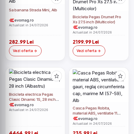
Sa banana Strada Mini, Alb
Bicicleta Pegas Drumet Pro
evomag.ro
Xs 27.5 inch (Multicolor)
Actualizat in 24/07/2026
evomag.ro
Actualizat in 24/07/2026
282.99 Lei
2199.99 Lei
Vezi oferta
Vezi oferta
Bicicleta electrica Pegas
Clasic Dinamic 1S, 28 inch
(Albastru)
evomag.ro
Casca Pegas Robita,
Actualizat in 24/07/2026
material ABS, ventilatie 11
gauri, reglaj circumferinta
evomag.ro
cap, marime M (57-59), Alb
Actualizat in 24/07/2026
4464.99 Lei
235.99 Lei