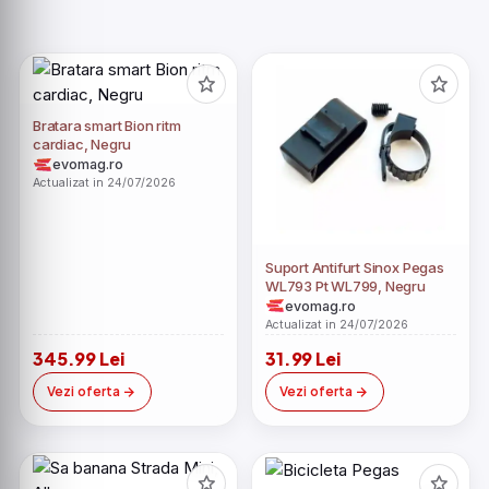
Bratara smart Bion ritm
cardiac, Negru
evomag.ro
Actualizat in 24/07/2026
Suport Antifurt Sinox Pegas
WL793 Pt WL799, Negru
evomag.ro
Actualizat in 24/07/2026
345.99 Lei
31.99 Lei
Vezi oferta
Vezi oferta