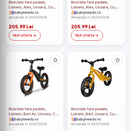
Bicicleta fara pedale,
Bicicleta fara pedale,
Lionelo, Alex, Usoara, Cu
Lionelo, Alex, Usoara, Cu
ghidon si sa reglabile,
ghidon si sa reglabile,
babyneeds.ro
babyneeds.ro
Greutate 3.3 Kg, Cu roti din
Greutate 3.3 Kg, Cu roti din
Actualizat in 24/07/2026
Actualizat in 24/07/2026
spuma EVA, 12 inch, Orange
spuma EVA, 12 inch,
205.99 Lei
205.99 Lei
Bubblegum
Vezi oferta
Vezi oferta
Bicicleta fara pedale,
Bicicleta fara pedale,
Lionelo, Bart Air, Usoara, Cu
Lionelo, Bart, Usoara, Cu
roti gonflabile, Cu cadru din
cadru din magneziu, Cu
babyneeds.ro
babyneeds.ro
magneziu, Cu ghidon si sa
ghidon si sa reglabile,
Actualizat in 24/07/2026
Actualizat in 24/07/2026
reglabile, Greutate 3.8 Kg, 12
Greutate 3 Kg, 12 inch,