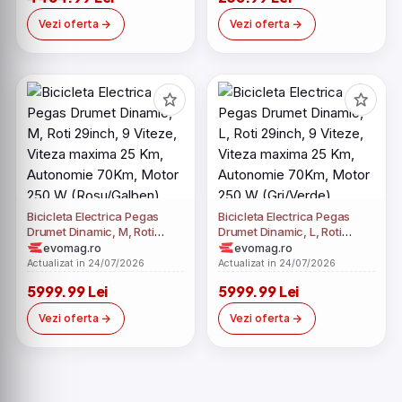
Vezi oferta
Vezi oferta
Bicicleta Electrica Pegas
Bicicleta Electrica Pegas
Drumet Dinamic, M, Roti
Drumet Dinamic, L, Roti
29inch, 9 Viteze, Viteza
29inch, 9 Viteze, Viteza
evomag.ro
evomag.ro
maxima 25 Km, Autonomie
maxima 25 Km, Autonomie
Actualizat in 24/07/2026
Actualizat in 24/07/2026
70Km, Motor 250 W
70Km, Motor 250 W
5999.99 Lei
5999.99 Lei
(Rosu/Galben)
(Gri/Verde)
Vezi oferta
Vezi oferta