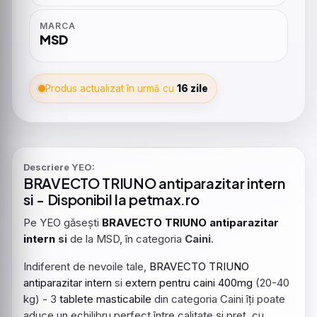
MARCA
MSD
Produs actualizat în urmă cu
16 zile
Descriere YEO:
BRAVECTO
TRIUNO
antiparazitar
intern
si - Disponibil la petmax.ro
Pe YEO găsești
BRAVECTO
TRIUNO
antiparazitar
intern
si
de la MSD, în categoria
Caini
.
Indiferent de nevoile tale,
BRAVECTO
TRIUNO
antiparazitar
intern
si
extern
pentru
caini
400mg
(20-40
kg) - 3
tablete
masticabile
din categoria Caini îți poate
aduce un echilibru perfect între calitate și preț, cu