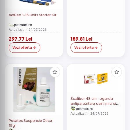
VetPen 1-16 Units Starter Kit
petmart.ro
Actualizat in 24/07/2026
297.77 Lei
189.81 Lei
Vezi oferta
Vezi oferta
Scalibor 48 cm - zgarda
antiparazitara caini mici si
mijlocii
petmax.ro
Actualizat in 24/07/2026
Posatex Suspensie Otica -
15gr