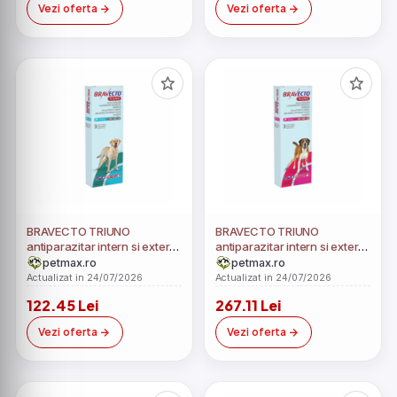
Vezi oferta
Vezi oferta
BRAVECTO TRIUNO
BRAVECTO TRIUNO
antiparazitar intern si extern
antiparazitar intern si extern
pentru caini 400mg (20-40
pentru caini 600mg (40-60
petmax.ro
petmax.ro
kg) - 3 tablete masticabile
kg) - 3 tablete masticabile
Actualizat in 24/07/2026
Actualizat in 24/07/2026
122.45 Lei
267.11 Lei
Vezi oferta
Vezi oferta