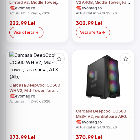
Limited V2, Middle Tower,
V2 ARGB, Middle Tower, Fara
Fara sursa, Fara
sursa, Tempered Glass, ATX
evomag.ro
evomag.ro
ventilatoare, ATX (Negru)
(Negru)
Actualizat in 24/07/2026
Actualizat in 24/07/2026
222.99 Lei
302.99 Lei
Vezi oferta
Vezi oferta
Carcasa DeepCool CC560
WH V2, Mid-Tower, fara
sursa, ATX (Alb)
evomag.ro
Actualizat in 24/07/2026
Carcasa Deepcool CC560
MESH V2, ventilatoare ARGB,
Middle Tower, tempered
evomag.ro
glass (Negru)
Actualizat in 24/07/2026
273.99 Lei
370.99 Lei