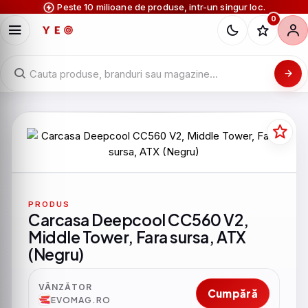
Peste 10 milioane de produse, intr-un singur loc.
0
PRODUS
Carcasa Deepcool CC560 V2,
Middle Tower, Fara sursa, ATX
(Negru)
VÂNZĂTOR
Cumpără
EVOMAG.RO