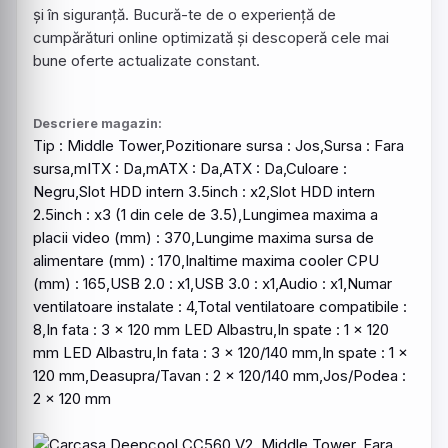
și în siguranță. Bucură-te de o experiență de
cumpărături online optimizată și descoperă cele mai
bune oferte actualizate constant.
Descriere magazin:
Tip :
Middle
Tower
,Pozitionare
sursa
: Jos,Sursa :
Fara
sursa
,mITX : Da,mATX : Da,ATX : Da,Culoare :
Negru
,Slot HDD intern 3.5inch : x2,Slot HDD intern
2.5inch : x3 (1 din cele de 3.5),Lungimea maxima a
placii video (mm) : 370,Lungime maxima
sursa
de
alimentare (mm) : 170,Inaltime maxima cooler CPU
(mm) : 165,USB 2.0 : x1,USB 3.0 : x1,Audio : x1,Numar
ventilatoare instalate : 4,Total ventilatoare compatibile :
8,In fata : 3 x 120 mm LED Albastru,In spate : 1 x 120
mm LED Albastru,In fata : 3 x 120/140 mm,In spate : 1 x
120 mm,Deasupra/Tavan : 2 x 120/140 mm,Jos/Podea :
2 x 120 mm