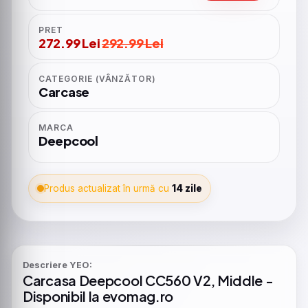
PRET
272.99 Lei
292.99 Lei
CATEGORIE (VÂNZĂTOR)
Carcase
MARCA
Deepcool
Produs actualizat în urmă cu
14 zile
Descriere YEO:
Carcasa
Deepcool
CC560
V2,
Middle
-
Disponibil la evomag.ro