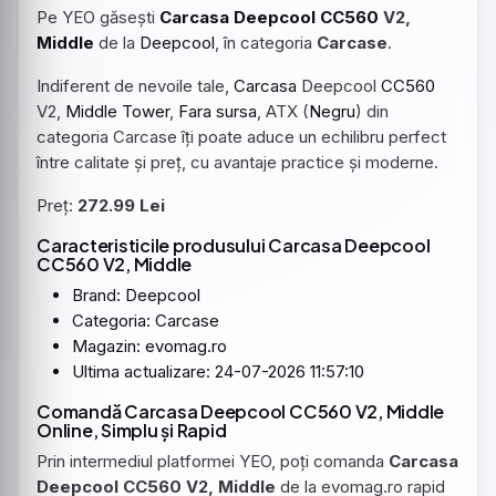
Pe YEO găsești
Carcasa
Deepcool
CC560
V2,
Middle
de la
Deepcool
, în categoria
Carcase
.
Indiferent de nevoile tale,
Carcasa
Deepcool
CC560
V2,
Middle
Tower
,
Fara
sursa
, ATX (
Negru
) din
categoria Carcase îți poate aduce un echilibru perfect
între calitate și preț, cu avantaje practice și moderne.
Preț:
272.99 Lei
Caracteristicile produsului Carcasa Deepcool
CC560 V2, Middle
Brand: Deepcool
Categoria: Carcase
Magazin: evomag.ro
Ultima actualizare: 24-07-2026 11:57:10
Comandă Carcasa Deepcool CC560 V2, Middle
Online, Simplu și Rapid
Prin intermediul platformei YEO, poți comanda
Carcasa
Deepcool CC560 V2, Middle
de la evomag.ro rapid