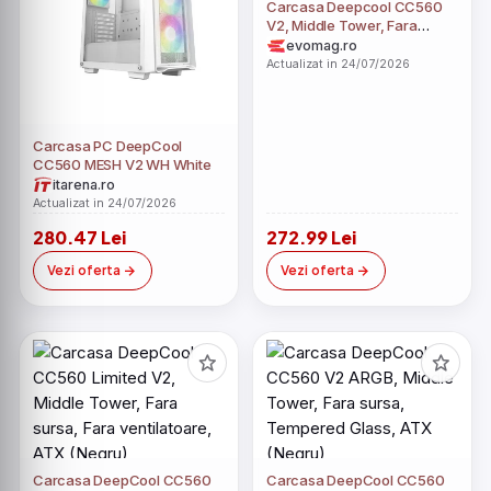
Carcasa Deepcool CC560
V2, Middle Tower, Fara
sursa, ATX (Negru)
evomag.ro
Actualizat in 24/07/2026
Carcasa PC DeepCool
CC560 MESH V2 WH White
itarena.ro
Actualizat in 24/07/2026
280.47 Lei
272.99 Lei
Vezi oferta
Vezi oferta
Carcasa DeepCool CC560
Carcasa DeepCool CC560