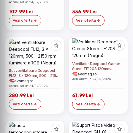
Actualizat in 24/07/2026
102.99 Lei
336.99 Lei
Vezi oferta
Vezi oferta
Ventilator Deepcool Gamer
Storm TF120S 120mm
Set ventilatoare Deepcool
(Negru)
evomag.ro
FL12, 3 x 120mm, 500 - 2150
Actualizat in 24/07/2026
rpm, iluminare aRGB (Negru)
evomag.ro
Actualizat in 24/07/2026
280.99 Lei
61.99 Lei
Vezi oferta
Vezi oferta