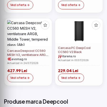
Vezi oferta
Vezi oferta
Carcasa PC DeepCool
Carcasa Deepcool CC560
CC560 V2 Black
MESH V2, ventilatoare ARGB,
itarena.ro
Middle Tower, tempered
evomag.ro
Actualizat in 01/07/2026
glass (Alb)
Actualizat in 24/07/2026
427.99 Lei
229.04 Lei
Vezi oferta
Vezi oferta
Produse marca Deepcool