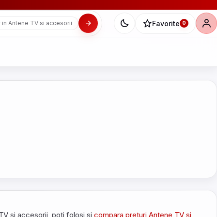
Favorite
 in Antene TV si accesorii
0
TV si accesorii, poti folosi si
compara preturi Antene TV si