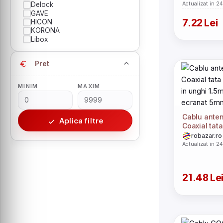
Actualizat in 2
Delock
GAVE
7.22 Lei
HICON
KORONA
Libox
Pret
MINIM
MAXIM
Cablu ante
Aplica filtre
Coaxial tat
in unghi 1.
robazar.ro
ecranat 5m
Actualizat in 2
21.48 Le