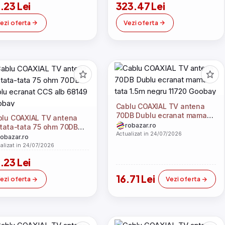
.23 Lei
323.47 Lei
ezi oferta
Vezi oferta
Cablu COAXIAL TV antena
70DB Dublu ecranat mama-
blu COAXIAL TV antena
tata 1.5m negru 11720
robazar.ro
tata-tata 75 ohm 70DB
Goobay
Actualizat in 24/07/2026
lu ecranat CCS alb 68149
robazar.ro
obay
alizat in 24/07/2026
.23 Lei
16.71 Lei
ezi oferta
Vezi oferta