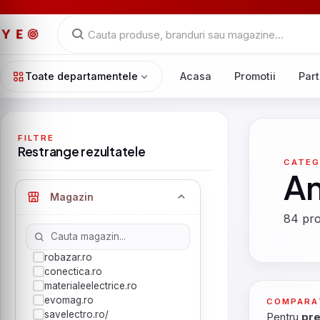
Toate departamentele
Acasa
Promotii
Part
FILTRE
Restrange rezultatele
CATEG
An
Magazin
84 pro
robazar.ro
conectica.ro
materialeelectrice.ro
evomag.ro
COMPARA
savelectro.ro/
Pentru
pre