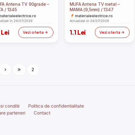
FA Antena TV 90grade –
MUFA Antena TV metal –
A / 1345
MAMA (9,5mm) / 1347
materialeelectrice.ro
materialeelectrice.ro
alizat in 24/07/2026
Actualizat in 24/07/2026
 Lei
1.1 Lei
Vezi oferta
Vezi oferta
i conditii
Politica de confidentialitate
are parteneri
Contact