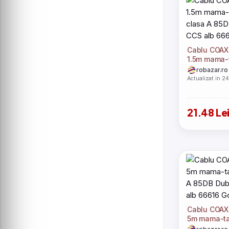
Cablu COAX
1.5m mama-
clasa A 85D
robazar.ro
CCS alb 66
Actualizat in 2
21.48 Le
Cablu COAX
5m mama-ta
A 85DB Dub