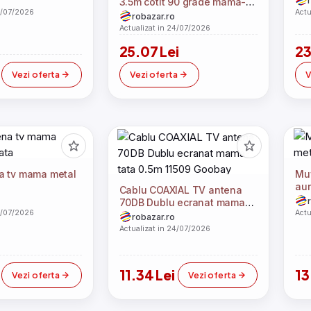
3.5m cotit 90 grade mama-
Goobay
al
4/07/2026
Actu
tata 75 ohm clasa A 85DB
robazar.ro
Dublu ecranat CCS alb 67355
Actualizat in 24/07/2026
Goobay
25.07 Lei
23
Vezi oferta
Vezi oferta
V
a tv mama metal
Mu
aur
Cablu COAXIAL TV antena
70DB Dublu ecranat mama-
4/07/2026
Actu
tata 0.5m 11509 Goobay
robazar.ro
Actualizat in 24/07/2026
11.34 Lei
13
Vezi oferta
Vezi oferta