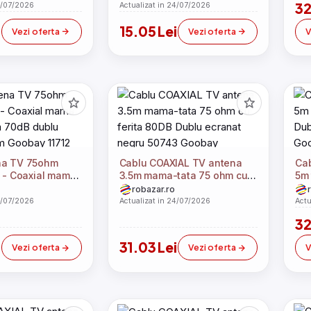
32
4/07/2026
Actualizat in 24/07/2026
15.05 Lei
Vezi oferta
Vezi oferta
V
na TV 75ohm
Cablu COAXIAL TV antena
Ca
a - Coaxial mama
3.5m mama-tata 75 ohm cu
5m 
5m 70dB dublu
ferita 80DB Dublu ecranat
Dub
robazar.ro
m Goobay 11712
negru 50743 Goobay
Go
4/07/2026
Actualizat in 24/07/2026
Actu
32
i
31.03 Lei
Vezi oferta
Vezi oferta
V