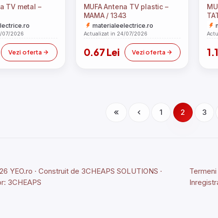
a TV metal –
MUFA Antena TV plastic –
MU
MAMA / 1343
TAT
lectrice.ro
materialeelectrice.ro
4/07/2026
Actualizat in 24/07/2026
Actu
0.67 Lei
1.1
Vezi oferta
Vezi oferta
1
2
3
6 YEO.ro · Construit de
3CHEAPS SOLUTIONS
·
Termeni s
r:
3CHEAPS
Inregistr