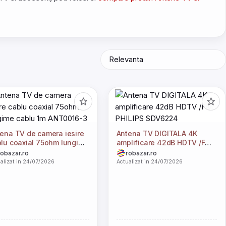
ena TV de camera iesire
Antena TV DIGITALA 4K
lu coaxial 75ohm lungime
amplificare 42dB HDTV /FM
blu 1m ANT0016-3
PHILIPS SDV6224
robazar.ro
robazar.ro
alizat in 24/07/2026
Actualizat in 24/07/2026