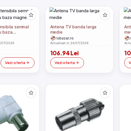
nsibila semnal
Antena TV banda larga
Ant
u baza
medie
me
robazar.ro
4/07/2026
Actualizat in 24/07/2026
Actu
106.94 Lei
10
Vezi oferta
Vezi oferta
V