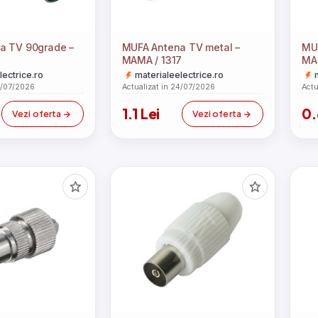
a TV 90grade –
MUFA Antena TV metal –
MU
MAMA / 1317
MA
lectrice.ro
materialeelectrice.ro
4/07/2026
Actualizat in 24/07/2026
Actu
1.1 Lei
0.
Vezi oferta
Vezi oferta