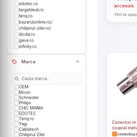
edotec.ro
accesorii
.
targetdeal.ro
YEO te ajuta
tenq.ro
bazarulonline.ro/
chilipirul-zilei.ro/
dioda.ro
gave.ro
infinity.ro
Marca
OEM
Moon
Schneider
Philips
CHIC MANIA
EDOTEC
Tenq.ro
Conector in
Yagi
coaxial met
Cabletech
conectica.
Chilipirul Zilei