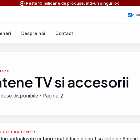
Peste 10 milioane de produse, intr-un singur loc.
doar
eneri
Despre noi
Contact
ORIE
tene TV si accesorii
duse disponibile · Pagina 2
TOR PARTENER
turi actualizate in timp real
, istoric de pret si alerte pe Antene 