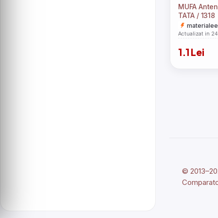
MUFA Anten
TATA / 1318
materialee
Actualizat in 2
1.1 Lei
© 2013–202
Comparato