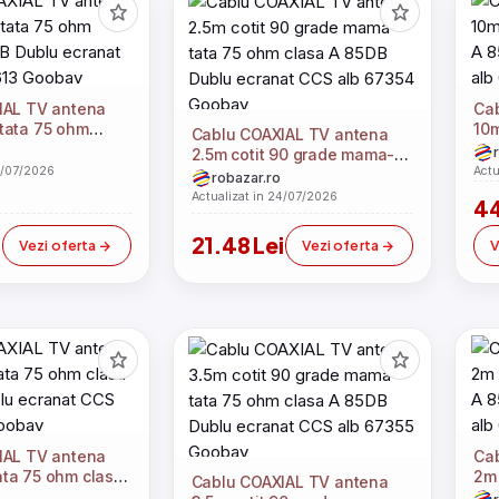
IAL TV antena
Ca
tata 75 ohm
10
Cablu COAXIAL TV antena
B Dublu ecranat
cla
2.5m cotit 90 grade mama-
613 Goobay
CC
4/07/2026
Actu
tata 75 ohm clasa A 85DB
robazar.ro
Dublu ecranat CCS alb
Actualizat in 24/07/2026
44
67354 Goobay
i
21.48 Lei
Vezi oferta
Vezi oferta
V
IAL TV antena
Ca
ta 75 ohm clasa
2m
Cablu COAXIAL TV antena
lu ecranat CCS
A 8