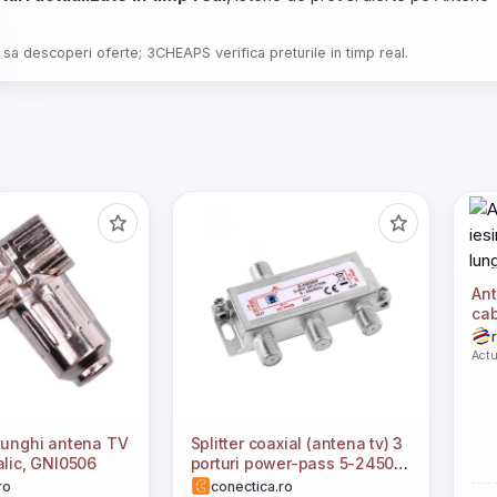
 sa descoperi oferte; 3CHEAPS verifica preturile in timp real.
Ant
cab
ca
Actu
 unghi antena TV
Splitter coaxial (antena tv) 3
alic, GNI0506
porturi power-pass 5-2450
MHZ, ZLA0636PP
ro
conectica.ro