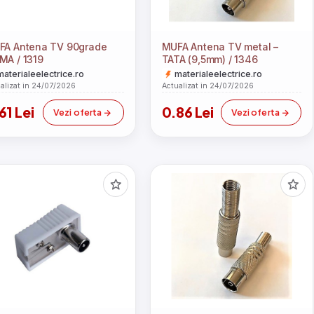
FA Antena TV 90grade
MUFA Antena TV metal –
MA / 1319
TATA (9,5mm) / 1346
materialeelectrice.ro
materialeelectrice.ro
alizat in 24/07/2026
Actualizat in 24/07/2026
61 Lei
0.86 Lei
Vezi oferta
Vezi oferta