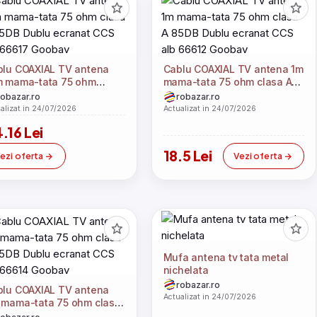
blu COAXIAL TV antena
Cablu COAXIAL TV antena 1m
m mama-tata 75 ohm
mama-tata 75 ohm clasa A
sa A 85DB Dublu ecranat
85DB Dublu ecranat CCS alb
robazar.ro
robazar.ro
S alb 66617 Goobay
66612 Goobay
alizat in 24/07/2026
Actualizat in 24/07/2026
.16 Lei
18.5 Lei
ezi oferta
Vezi oferta
Mufa antena tv tata metal
nichelata
robazar.ro
blu COAXIAL TV antena
Actualizat in 24/07/2026
 mama-tata 75 ohm clasa
5DB Dublu ecranat CCS