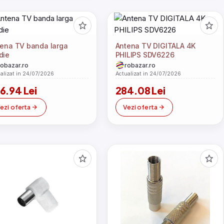
ena TV banda larga
Antena TV DIGITALA 4K
die
PHILIPS SDV6226
robazar.ro
robazar.ro
alizat in 24/07/2026
Actualizat in 24/07/2026
6.94 Lei
284.08 Lei
ezi oferta
Vezi oferta