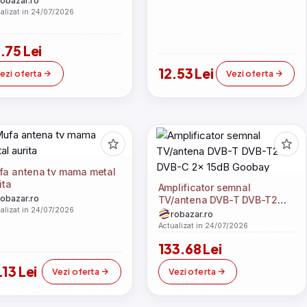
robazar.ro
b 66614 Goobay
alizat in 24/07/2026
.75 Lei
12.53 Lei
ezi oferta
Vezi oferta
fa antena tv mama metal
ita
Amplificator semnal
robazar.ro
TV/antena DVB-T DVB-T2
alizat in 24/07/2026
DVB-C 2x 15dB Goobay
robazar.ro
Actualizat in 24/07/2026
133.68 Lei
.13 Lei
Vezi oferta
Vezi oferta