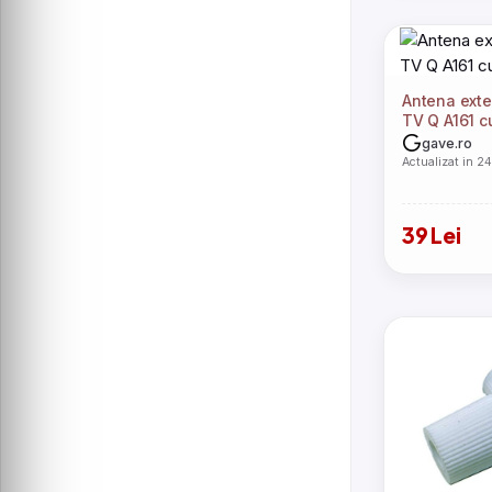
Antena exte
TV Q A161 c
magnetica
gave.ro
Actualizat in 2
39 Lei