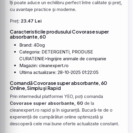
îți poate aduce un echilibru perfect între calitate și preț,
cu avantaje practice și moderne.
Preț:
23.47 Lei
Caracteristicile produsului
Covorase
super
absorbante
, 60
Brand: 4Dog
Categoria: DETERGENTI, PRODUSE
CURATENIE>Ingrijire animale de companie
Magazin: cleanexpert.ro
Ultima actualizare: 28-10-2025 01:22:05
Comandă Covorase super absorbante, 60
Online, Simplu și Rapid
Prin intermediul platformei YEO, poți comanda
Covorase super absorbante, 60
de la
cleanexpert.ro rapid și în siguranță. Bucură-te de o
experiență de cumpărături online optimizată și
descoperă cele mai bune oferte actualizate constant.