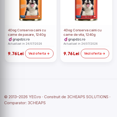
4Dog Conserva caini cu
4Dog Conserva caini cu
carne de pasare, 1240g
carne de vita, 1240g
grupdzc.ro
grupdzc.ro
Actualizat in 24/07/2026
Actualizat in 24/07/2026
9.76 Lei
9.76 Lei
Vezi oferta
Vezi oferta
© 2013–2026 YEO.ro · Construit de
3CHEAPS SOLUTIONS
·
Comparator:
3CHEAPS