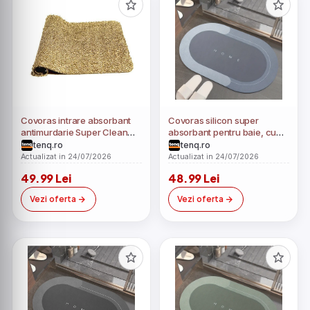
Covoras intrare absorbant
Covoras silicon super
antimurdarie Super Clean
absorbant pentru baie, cu
Mat
uscare rapida
tenq.ro
tenq.ro
Actualizat in 24/07/2026
Actualizat in 24/07/2026
49.99 Lei
48.99 Lei
Vezi oferta
Vezi oferta