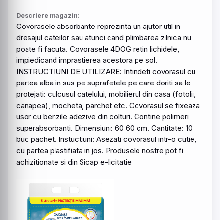
Descriere magazin:
Covorasele
absorbante
reprezinta un ajutor util in
dresajul cateilor sau atunci cand plimbarea zilnica nu
poate fi facuta. Covorasele 4DOG retin lichidele,
impiedicand imprastierea acestora pe sol.
INSTRUCTIUNI DE UTILIZARE: Intindeti covorasul cu
partea alba in sus pe suprafetele pe care doriti sa le
protejati: culcusul catelului, mobilierul din casa (fotolii,
canapea), mocheta, parchet etc. Covorasul se fixeaza
usor cu benzile adezive din colturi. Contine polimeri
superabsorbanti. Dimensiuni: 60 60 cm. Cantitate: 10
buc pachet. Instuctiuni: Asezati covorasul intr-o cutie,
cu partea plastifiata in jos. Produsele nostre pot fi
achizitionate si din Sicap e-licitatie