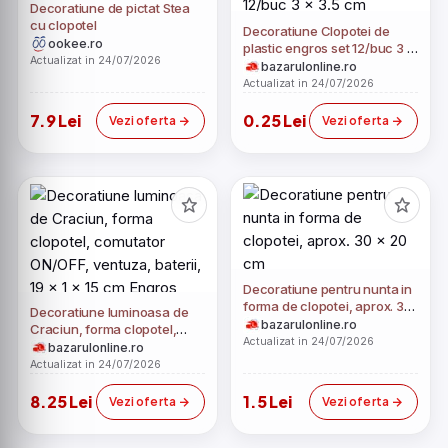
Decoratiune de pictat Stea
cu clopotel
Decoratiune Clopotei de
ookee.ro
plastic engros set 12/buc 3 x
Actualizat in 24/07/2026
3.5 cm
bazarulonline.ro
Actualizat in 24/07/2026
7.9 Lei
0.25 Lei
Vezi oferta
Vezi oferta
Decoratiune pentru nunta in
forma de clopotei, aprox. 30
Decoratiune luminoasa de
x 20 cm
bazarulonline.ro
Craciun, forma clopotel,
Actualizat in 24/07/2026
comutator ON/OFF, ventuza,
bazarulonline.ro
baterii, 19 x 1 x 15 cm Engros
Actualizat in 24/07/2026
8.25 Lei
1.5 Lei
Vezi oferta
Vezi oferta