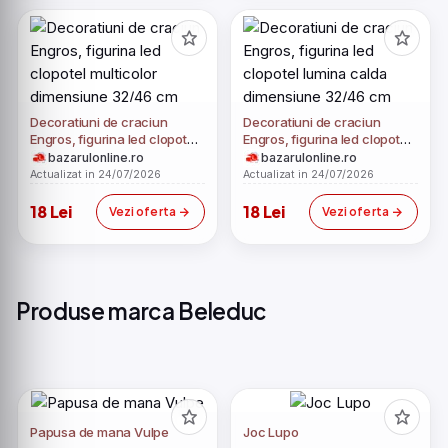
​​Decoratiuni de craciun
​​Decoratiuni de craciun
Engros, figurina led​​ clopotel
Engros, figurina led​​ clopotel
multicolor dimensiune 32/46
lumina calda dimensiune
bazarulonline.ro
bazarulonline.ro
cm
32/46 cm
Actualizat in 24/07/2026
Actualizat in 24/07/2026
18 Lei
18 Lei
Vezi oferta
Vezi oferta
Produse marca Beleduc
Papusa de mana Vulpe
Joc Lupo