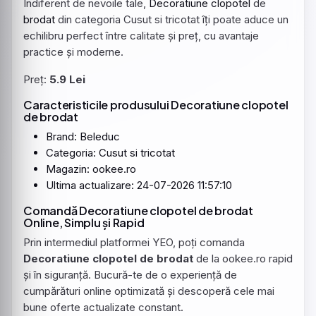
Indiferent de nevoile tale,
Decoratiune
clopotel
de
brodat
din categoria Cusut si tricotat îți poate aduce un
echilibru perfect între calitate și preț, cu avantaje
practice și moderne.
Preț:
5.9 Lei
Caracteristicile produsului Decoratiune clopotel
de brodat
Brand: Beleduc
Categoria: Cusut si tricotat
Magazin: ookee.ro
Ultima actualizare: 24-07-2026 11:57:10
Comandă Decoratiune clopotel de brodat
Online, Simplu și Rapid
Prin intermediul platformei YEO, poți comanda
Decoratiune clopotel de brodat
de la ookee.ro rapid
și în siguranță. Bucură-te de o experiență de
cumpărături online optimizată și descoperă cele mai
bune oferte actualizate constant.