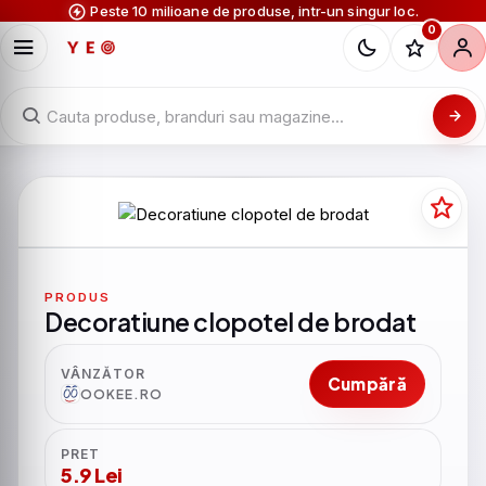
Peste 10 milioane de produse, intr-un singur loc.
0
PRODUS
Decoratiune clopotel de brodat
VÂNZĂTOR
Cumpără
OOKEE.RO
PRET
5.9 Lei