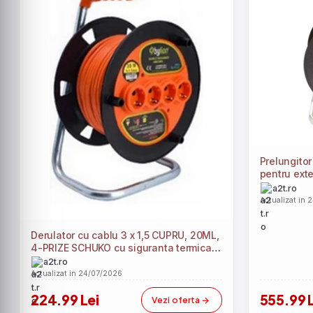
Prelungitor
pentru exte
IP20, 4 pri
a2t.ro
Termica, 
Actualizat in 
Derulator cu cablu 3 x 1,5 CUPRU, 20ML,
4-PRIZE SCHUKO cu siguranta termica,
FS-MK2015
a2t.ro
Actualizat in 24/07/2026
224.99 Lei
555.99 
Vezi oferta