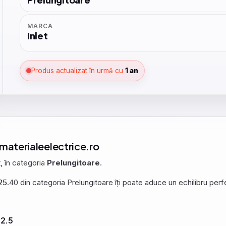
MARCA
Inlet
Produs actualizat în urmă cu
1 an
 materialeelectrice.ro
t, în categoria
Prelungitoare
.
25
.40 din categoria Prelungitoare îți poate aduce un echilibru perfe
x2.5