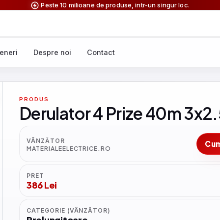
Peste 10 milioane de produse, intr-un singur loc.
eneri
Despre noi
Contact
PRODUS
Derulator 4 Prize 40m 3x2
VÂNZĂTOR
Cu
MATERIALEELECTRICE.RO
PRET
386 Lei
CATEGORIE (VÂNZĂTOR)
Prelungitoare