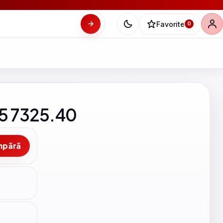
Favorite
0
.5 7325.40
mpără