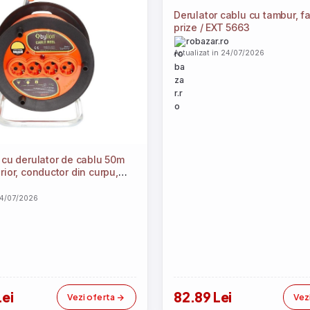
Derulator cablu cu tambur, fa
prize / EXT 5663
robazar.ro
Actualizat in 24/07/2026
 cu derulator de cablu 50m
rior, conductor din curpu,
ze schuko, Siguranta
FS-MK5025
24/07/2026
Lei
82.89 Lei
Vezi oferta
Vez