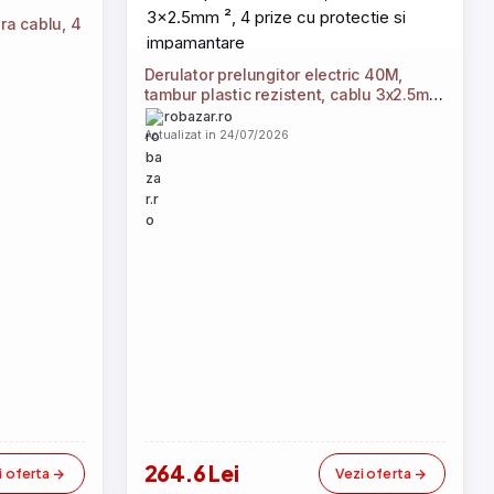
ra cablu, 4
Derulator prelungitor electric 40M,
tambur plastic rezistent, cablu 3x2.5mm
², 4 prize cu protectie si impamantare
robazar.ro
Actualizat in 24/07/2026
264.6 Lei
i oferta
Vezi oferta