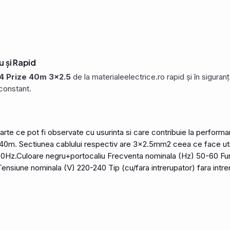
 și Rapid
 4 Prize 40m 3x2.5
de la materialeelectrice.ro rapid și în sigura
constant.
rte ce pot fi observate cu usurinta si care contribuie la performa
 40m. Sectiunea cablului respectiv are 3x2.5mm2 ceea ce face util
 60Hz.Culoare negru+portocaliu Frecventa nominala (Hz) 50-60 Fun
siune nominala (V) 220-240 Tip (cu/fara intrerupator) fara intreru