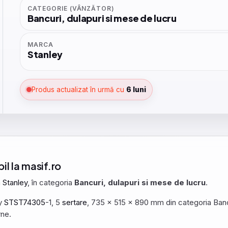
CATEGORIE (VÂNZĂTOR)
Bancuri, dulapuri si mese de lucru
MARCA
Stanley
Produs actualizat în urmă cu
6 luni
il la masif.ro
a
Stanley
, în categoria
Bancuri, dulapuri si mese de lucru
.
y
STST74305
-1, 5
sertare
, 735 x 515 x 890 mm din categoria Bancu
rne.