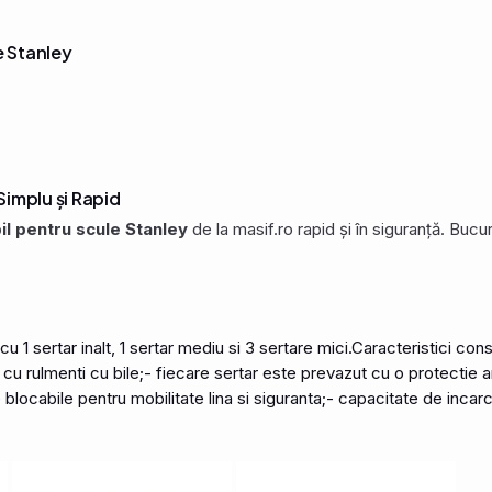
e Stanley
implu și Rapid
l pentru scule Stanley
de la masif.ro rapid și în siguranță. Buc
cu 1 sertar inalt, 1 sertar mediu si 3
sertare
mici.Caracteristici cons
e cu rulmenti cu bile;- fiecare sertar este prevazut cu o protectie 
nte blocabile pentru mobilitate lina si siguranta;- capacitate de i