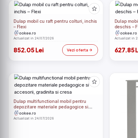
Dulap mobil cu raft pentru colturi, inchis
Dulap mobil 
– Flexi
deschis – F
ookee.ro
ookee.ro
Actualizat in 24/07/2026
Actualizat in 
852.05 Lei
627.85 L
Vezi oferta
Dulap multifunctional mobil pentru
depozitare materiale pedagogice si
accesorii, gradinita si cresa
ookee.ro
Actualizat in 24/07/2026