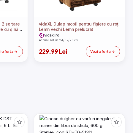
2 sertare
vidaXL Dulap mobil pentru fișiere cu roți
e cu șină
Lemn vechi Lemn prelucrat
 x 77,4 cm
vidaxl.ro
Actualizat in 24/07/2026
229.99 Lei
i oferta
Vezi oferta