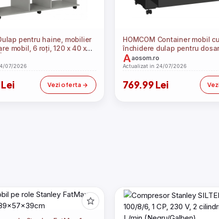
ap pentru haine, mobilier
HOMCOM Container mobil cu 
re mobil, 6 roți, 120 x 40 x
închidere dulap pentru dosar
i | Aosom Romania
suspendată reglabilă 90 x 40
aosom.ro
Negru | Aosom Romania
24/07/2026
Actualizat in 24/07/2026
 Lei
769.99 Lei
Vezi oferta
Vez