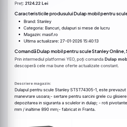
Preț:
2124.22 Lei
Caracteristicile produsului Dulap mobil pentru scul
Brand: Stanley
Categoria: Bancuri, dulapuri si mese de lucru
Magazin: masif.ro
Ultima actualizare: 27-01-2026 15:40:13
Comandă Dulap mobil pentru scule Stanley Online, S
Prin intermediul platformei YEO, poți comanda
Dulap mobi
descoperă cele mai bune oferte actualizate constant.
Descriere magazin:
Dulapul
pentru
scule
Stanley
STST74305
-1, este prevazut 
manevrare usoara;-
sertare
pentru
sarcini grele cu glisier
depozitarea in siguranta a sculelor in dulap; - roti pivota
mm / inaltime 890 mm;- fabricat in Franta.