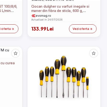
T 100/8/6,
Ciocan dulgher cu varfuri inegale si
05 L/min
maner din fibra de sticla, 600 g,
Stanley, cod STHT0-51311
evomag.ro
Actualizat in 24/07/2026
133.99 Lei
i oferta
Vezi oferta
 cu curea