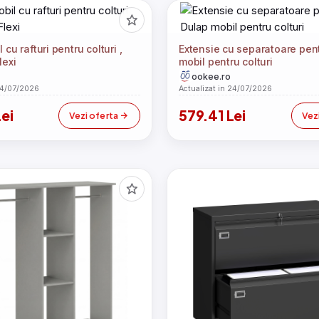
cu rafturi pentru colturi ,
Extensie cu separatoare pen
lexi
mobil pentru colturi
ookee.ro
24/07/2026
Actualizat in 24/07/2026
ei
579.41 Lei
Vezi oferta
Vez