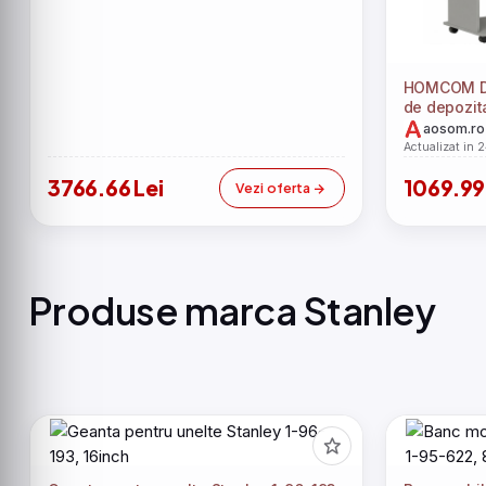
HOMCOM Dul
de depozita
128 cm, gr
aosom.ro
Actualizat in 
3766.66 Lei
1069.99
Vezi oferta
Produse marca Stanley