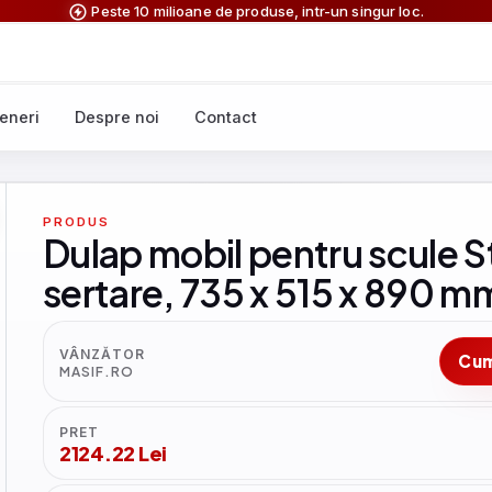
Peste 10 milioane de produse, intr-un singur loc.
eneri
Despre noi
Contact
PRODUS
Dulap mobil pentru scule 
sertare, 735 x 515 x 890 m
VÂNZĂTOR
Cu
MASIF.RO
PRET
2124.22 Lei