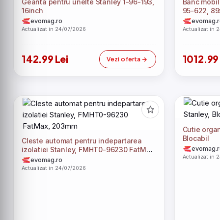
Geanta pentru unelte Stanley 1-96-193,
Banc mobil
16inch
95-622, 8
evomag.ro
evomag.r
Actualizat in 24/07/2026
Actualizat in 
142.99 Lei
1012.99 
Vezi oferta
Cutie organ
Blocabil
Cleste automat pentru indepartarea
evomag.r
izolatiei Stanley, FMHT0-96230 FatMax,
Actualizat in 
203mm
evomag.ro
Actualizat in 24/07/2026