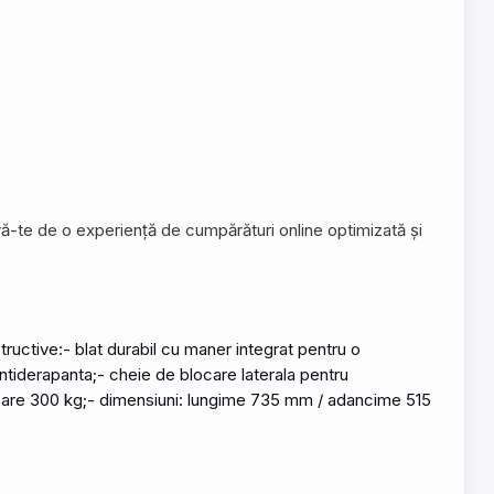
ură-te de o experiență de cumpărături online optimizată și
tructive:- blat durabil cu maner integrat
pentru
o
antiderapanta;- cheie de blocare laterala pentru
ncarcare 300 kg;- dimensiuni: lungime 735 mm / adancime 515