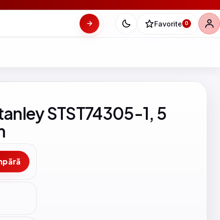
Favorite
0
Stanley STST74305-1, 5
m
mpără