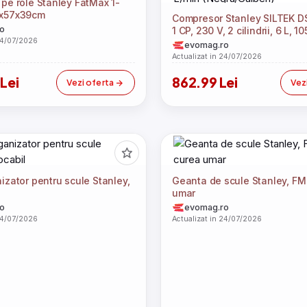
 pe role Stanley FatMax 1-
9x57x39cm
Compresor Stanley SILTEK DS
o
1 CP, 230 V, 2 cilindrii, 6 L, 1
24/07/2026
(Negru/Galben)
evomag.ro
Actualizat in 24/07/2026
Lei
862.99 Lei
Vezi oferta
Vez
izator pentru scule Stanley,
Geanta de scule Stanley, FM
umar
o
evomag.ro
24/07/2026
Actualizat in 24/07/2026