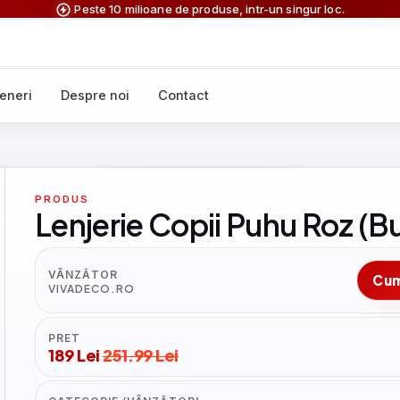
Peste 10 milioane de produse, intr-un singur loc.
eneri
Despre noi
Contact
PRODUS
Lenjerie Copii Puhu Roz 
VÂNZĂTOR
Cu
VIVADECO.RO
PRET
189 Lei
251.99 Lei