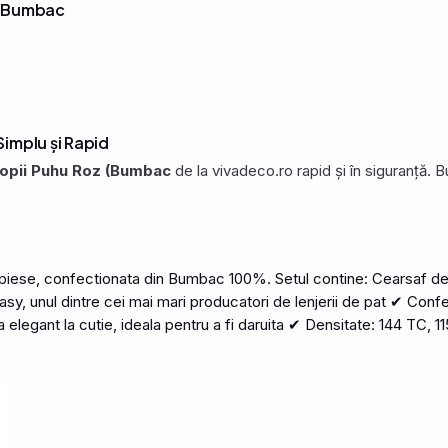
z (Bumbac
implu și Rapid
Copii Puhu Roz (Bumbac
de la vivadeco.ro rapid și în siguranță.
 piese, confectionata din
Bumbac
100%. Setul contine: Cearsaf d
y, unul dintre cei mai mari producatori de lenjerii de pat ✔ Conf
a elegant la cutie, ideala pentru a fi daruita ✔ Densitate: 144 TC, 