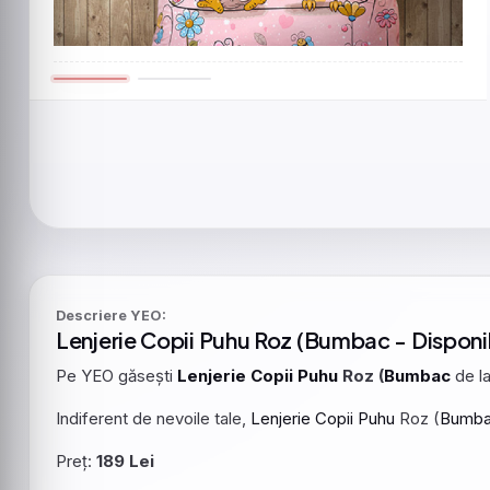
Descriere YEO:
Lenjerie
Copii
Puhu
Roz (
Bumbac
- Disponi
Pe YEO găsești
Lenjerie
Copii
Puhu
Roz (
Bumbac
de la
Indiferent de nevoile tale,
Lenjerie
Copii
Puhu
Roz (
Bumb
Preț:
189 Lei