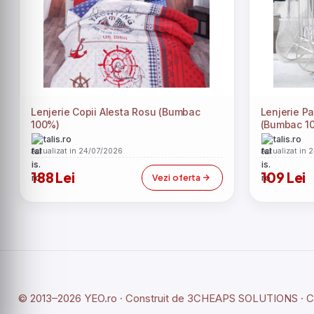
Lenjerie Copii Alesta Rosu (Bumbac
Lenjerie Pa
100%)
(Bumbac 1
talis.ro
talis.ro
Actualizat in 24/07/2026
Actualizat in 
188 Lei
109 Lei
Vezi oferta
© 2013–2026 YEO.ro · Construit de
3CHEAPS SOLUTIONS
· 