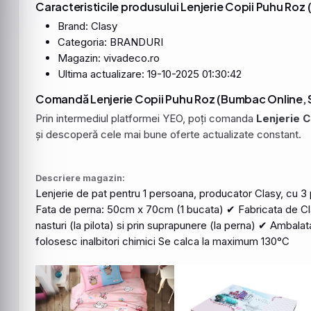
Caracteristicile produsului Lenjerie Copii Puhu Ro
Brand: Clasy
Categoria: BRANDURI
Magazin: vivadeco.ro
Ultima actualizare: 19-10-2025 01:30:42
Comandă Lenjerie Copii Puhu Roz (Bumbac Online, S
Prin intermediul platformei YEO, poți comanda
Lenjerie 
și descoperă cele mai bune oferte actualizate constant.
Descriere magazin:
Lenjerie
de pat pentru 1 persoana, producator Clasy, cu 3
Fata de perna: 50cm x 70cm (1 bucata) ✔ Fabricata de Clas
nasturi (la pilota) si prin suprapunere (la perna) ✔ Ambalat
folosesc inalbitori chimici Se calca la maximum 130°C