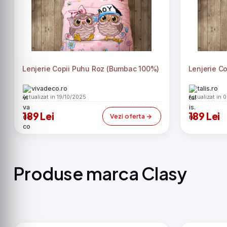
Lenjerie Copii Puhu Roz (Bumbac 100%)
Lenjerie C
vivadeco.ro
talis.ro
Actualizat in 19/10/2025
Actualizat in 
189 Lei
189 Lei
Vezi oferta
Produse marca Clasy