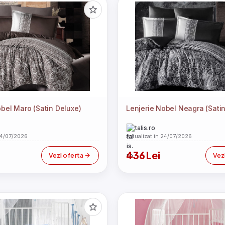
obel Maro (Satin Deluxe)
Lenjerie Nobel Neagra (Sati
talis.ro
24/07/2026
Actualizat in 24/07/2026
436 Lei
Vezi oferta
Vez