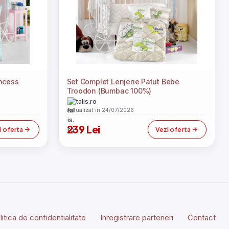
incess
Set Complet Lenjerie Patut Bebe
Troodon (Bumbac 100%)
talis.ro
Actualizat in 24/07/2026
239 Lei
i oferta
Vezi oferta
litica de confidentialitate
Inregistrare parteneri
Contact