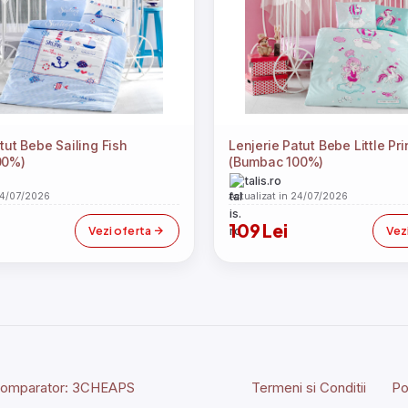
tut Bebe Sailing Fish
Lenjerie Patut Bebe Little Pr
00%)
(Bumbac 100%)
talis.ro
24/07/2026
Actualizat in 24/07/2026
109 Lei
Vezi oferta
Vez
Comparator:
3CHEAPS
Termeni si Conditii
Po