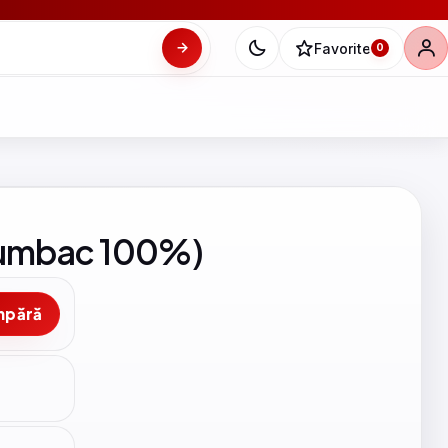
Favorite
0
(Bumbac 100%)
mpără