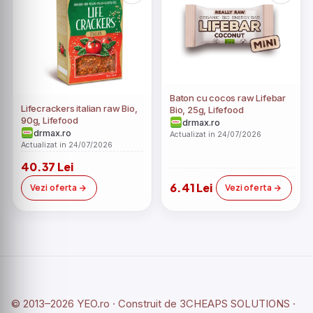
Baton cu cocos raw Lifebar
Lifecrackers italian raw Bio,
Bio, 25g, Lifefood
90g, Lifefood
drmax.ro
drmax.ro
Actualizat in 24/07/2026
Actualizat in 24/07/2026
40.37 Lei
6.41 Lei
Vezi oferta
Vezi oferta
© 2013–2026 YEO.ro · Construit de
3CHEAPS SOLUTIONS
·