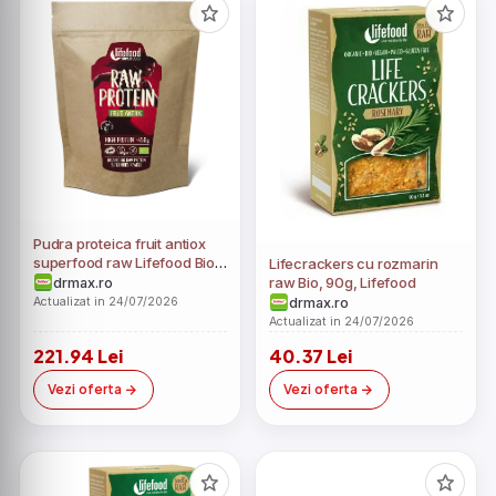
Pudra proteica fruit antiox
superfood raw Lifefood Bio,
Lifecrackers cu rozmarin
450g, Lifefood
raw Bio, 90g, Lifefood
drmax.ro
Actualizat in 24/07/2026
drmax.ro
Actualizat in 24/07/2026
221.94 Lei
40.37 Lei
Vezi oferta
Vezi oferta