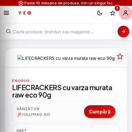
Peste 10 milioane de produse, intr-un singur loc.
0
PRODUS
LIFECRACKERS cu varza murata
raw eco 90g
VÂNZĂTOR
Cumpără
JOLLYMAG.RO
PRET