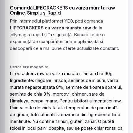
Comandă LIFECRACKERS cu varza murata raw
Online, Simplu și Rapid
Prin intermediul platformei YEO, poți comanda
LIFECRACKERS cu varza murata raw
de la
jollymag.ro rapid și în siguranță. Bucură-te de o
experiență de cumpărături online optimizată și
descoperă cele mai bune oferte actualizate constant.
Descriere magazin:
Lifecrackers raw cu
varza
murata
si hrisca bio 90g
Ingrediente: migdale, hrisca, seminte de in aurii,
varza
murata
nepasteurizata 8%, seminte de floarea soarelui,
seminte de chia 3%, morcovi, chimen, sare de
Himalaya, ceapa, marar. Pentru iubitorii alimentatiei raw.
Painea este deshidratata la temperaturi de pana in 42
de grade, toti nutrientii si enzimele din ingrediente fiind
mentinute. Nu contine fainuri, gluten, zahar. O puteti
folosi in locul painii dospite, sau se poate chiar rontai ca