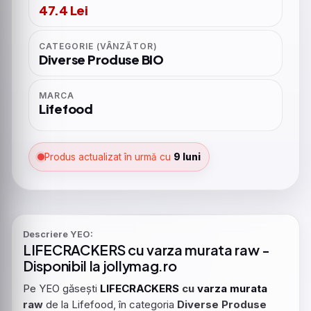
47.4 Lei
CATEGORIE (VÂNZĂTOR)
Diverse Produse BIO
MARCA
Lifefood
Produs actualizat în urmă cu
9 luni
Descriere YEO:
LIFECRACKERS
cu
varza
murata
raw -
Disponibil la jollymag.ro
Pe YEO găsești
LIFECRACKERS
cu
varza
murata
raw
de la Lifefood, în categoria
Diverse Produse