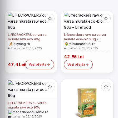
LIFECRACKERS cu varza
Lifecrackers raw cu varza
murata raw eco 90g
murata eco-bio 90g -
Lifefood
jollymag.ro
minuneanaturii.ro
Actualizat in 28/10/2025
Actualizat in 28/10/2025
42.95 Lei
47.4 Lei
Vezi oferta
Vezi oferta
LIFECRACKERS cu varza
murata raw eco 90g
magazinprodusebio.ro
Actualizat in 28/10/2025