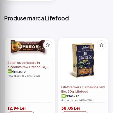
Produse marca Lifefood
Baton cu portocale in
ciocolata raw Lifebar Bio,
40g, Lifefood
drmax.ro
Actualizat in 24/07/2026
LifeCrackers cu masline raw
Bio, 90g, Lifefood
drmax.ro
Actualizat in 24/07/2026
12.94 Lei
38.05 Lei