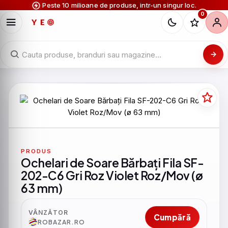
Peste 10 milioane de produse, intr-un singur loc.
0
PRODUS
Ochelari de Soare Bărbați Fila SF-
202-C6 Gri Roz Violet Roz/Mov (ø
63 mm)
VÂNZĂTOR
Cumpără
ROBAZAR.RO