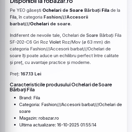
Disponibil la robazar.ro
Pe YEO găsești
Ochelari
de
Soare
Bărbați
Fila
de la
Fila
, în categoria
Fashion///Accesorii
barbat///
Ochelari
de soare
.
Indiferent de nevoile tale, Ochelari de
Soare
Bărbați Fila
SF-202-C6 Gri Roz
Violet
Roz/Mov (ø 63 mm) din
categoria Fashion///Accesorii barbat///Ochelari de
soare îți poate aduce un echilibru perfect între calitate
și preț, cu avantaje practice și moderne.
Preț:
167.13 Lei
Caracteristicile produsului Ochelari de Soare
Bărbați Fila
Brand: Fila
Categoria: Fashion///Accesorii barbat///Ochelari de
soare
Magazin: robazar.ro
Ultima actualizare: 16-10-2025 01:55:14