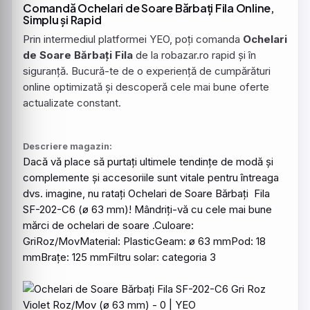
Comandă Ochelari de Soare Bărbați Fila Online,
Simplu și Rapid
Prin intermediul platformei YEO, poți comanda
Ochelari
de Soare Bărbați Fila
de la robazar.ro rapid și în
siguranță. Bucură-te de o experiență de cumpărături
online optimizată și descoperă cele mai bune oferte
actualizate constant.
Descriere magazin:
Dacă vă place să purtați ultimele tendințe de modă și
complemente și accesoriile sunt vitale pentru întreaga
dvs. imagine, nu ratați
Ochelari
de
Soare
Bărbați
Fila
SF-202-C6 (ø 63 mm)! Mândriți-vă cu cele mai bune
mărci de ochelari de soare .Culoare:
GriRoz/MovMaterial: PlasticGeam: ø 63 mmPod: 18
mmBrațe: 125 mmFiltru solar: categoria 3