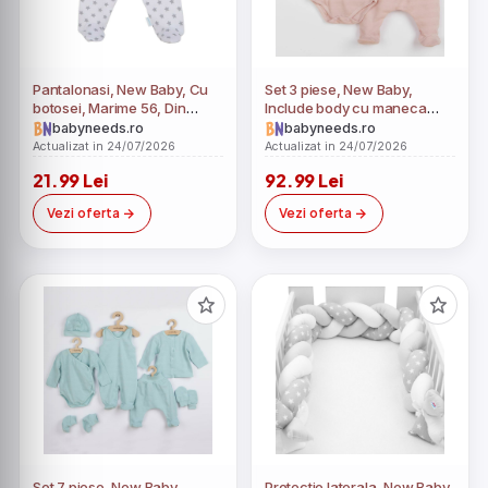
Pantalonasi, New Baby, Cu
Set 3 piese, New Baby,
botosei, Marime 56, Din
Include body cu maneca
bumbac 100%, Classic II
lunga, pantalonasi cu
babyneeds.ro
babyneeds.ro
Grey with stars
botosei, caciulita, Marime
Actualizat in 24/07/2026
Actualizat in 24/07/2026
62, Din bumbac 100%, I am
21.99 Lei
92.99 Lei
Pink
Vezi oferta
Vezi oferta
Set 7 piese, New Baby,
Protectie laterala, New Baby,