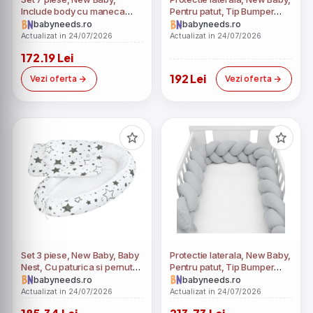
Include body cu maneca
Pentru patut, Tip Bumper
lunga, bluza, pantalonasi cu
impletit, Din bumbac, Din
babyneeds.ro
babyneeds.ro
botosei, salopeta fara
materiale certificate Oeko
Actualizat in 24/07/2026
Actualizat in 24/07/2026
maneci, caciulita, manusi,
Tex Standard 100, Lungime
172.19 Lei
botosei, Marime 56, Din
225 cm, Stars grey/white
bumbac 100%, I am Blue
192 Lei
Vezi oferta
Vezi oferta
Set 3 piese, New Baby, Baby
Protectie laterala, New Baby,
Nest, Cu paturica si pernuta,
Pentru patut, Tip Bumper
Grey stars
impletit, Din muselina, Din
babyneeds.ro
babyneeds.ro
materiale certificate Oeko
Actualizat in 24/07/2026
Actualizat in 24/07/2026
Tex Standard 100, Lungime