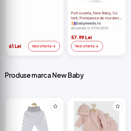
Port suzeta, New Baby, Cu
lant, Protejeaza de murdarie,
Silicon, Fara BPA, 0 luni+,
babyneeds.ro
Beige
Actualizat in 27/10/2025
57.99 Lei
61 Lei
Vezi oferta
Vezi oferta
Produse marca New Baby