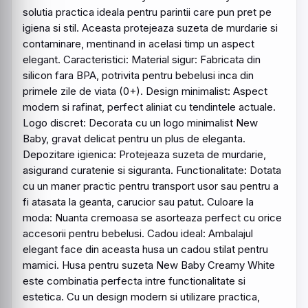
solutia practica ideala pentru parintii care pun pret pe
igiena si stil. Aceasta protejeaza
suzeta
de
murdarie
si
contaminare, mentinand in acelasi timp un aspect
elegant. Caracteristici: Material sigur: Fabricata din
silicon fara BPA, potrivita pentru bebelusi inca din
primele zile de viata (0+). Design minimalist: Aspect
modern si rafinat, perfect aliniat cu tendintele actuale.
Logo discret: Decorata cu un logo minimalist New
Baby
, gravat delicat pentru un plus de eleganta.
Depozitare igienica:
Protejeaza
suzeta
de
murdarie
,
asigurand curatenie si siguranta. Functionalitate: Dotata
cu un maner practic pentru transport usor sau pentru a
fi atasata la geanta, carucior sau patut. Culoare la
moda: Nuanta cremoasa se asorteaza perfect cu orice
accesorii pentru bebelusi. Cadou ideal: Ambalajul
elegant face din aceasta husa un cadou stilat pentru
mamici. Husa pentru
suzeta
New
Baby
Creamy White
este combinatia perfecta intre functionalitate si
estetica. Cu un design modern si utilizare practica,