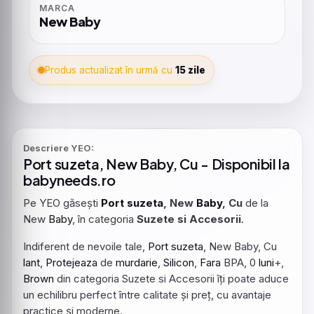
MARCA
New Baby
Produs actualizat în urmă cu
15 zile
Descriere YEO:
Port
suzeta
, New
Baby
, Cu - Disponibil la
babyneeds.ro
Pe YEO găsești
Port
suzeta
, New
Baby
, Cu
de la
New
Baby
, în categoria
Suzete si Accesorii
.
Indiferent de nevoile tale,
Port
suzeta
, New Baby, Cu
lant
,
Protejeaza
de
murdarie
,
Silicon
,
Fara
BPA, 0
luni
+,
Brown
din categoria Suzete si Accesorii îți poate aduce
un echilibru perfect între calitate și preț, cu avantaje
practice și moderne.