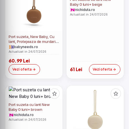
Baby 0 luni+ beige
nichiduta.ro
Actualizat in 24/07/2026
Port suzeta, New Baby, Cu
lant, Protejeaza de murdarie,
Silicon, Fara BPA, 0 luni+,
babyneeds.ro
Brown
Actualizat in 24/07/2026
60.99 Lei
61 Lei
Vezi oferta
Vezi oferta
Port suzeta cu lant New
Baby 0 luni+ brown
nichiduta.ro
Actualizat in 24/07/2026