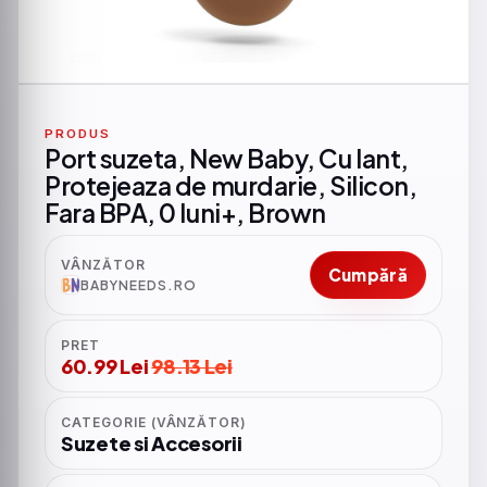
PRODUS
Port suzeta, New Baby, Cu lant,
Protejeaza de murdarie, Silicon,
Fara BPA, 0 luni+, Brown
VÂNZĂTOR
Cumpără
BABYNEEDS.RO
PRET
60.99 Lei
98.13 Lei
CATEGORIE (VÂNZĂTOR)
Suzete si Accesorii